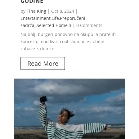
GODINE
by
Tina King
|
Oct 8, 2024
|
Entertainment
,
Life
,
Preporučeni
sadržaj
,
Selected Home 3
|
0 Comments
Najbolji burgeri ponovno na okupu, a prate ih
koncerti, food kviz, cool radionice i obilje
zabave za klince.
Read More