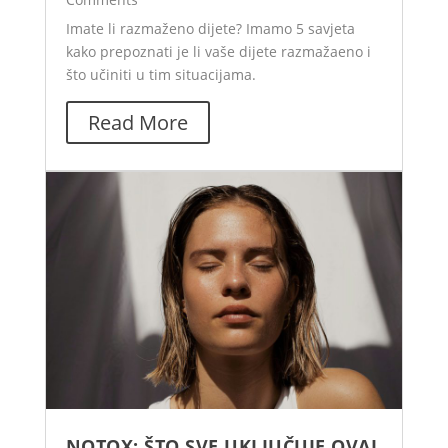
Imate li razmaženo dijete? Imamo 5 savjeta
kako prepoznati je li vaše dijete razmažaeno i
što učiniti u tim situacijama.
Read More
NOTOX: ŠTO SVE UKLJUČUJE OVAJ