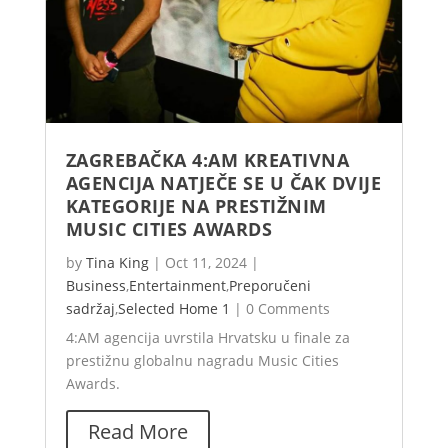
ZAGREBAČKA 4:AM KREATIVNA
AGENCIJA NATJEČE SE U ČAK DVIJE
KATEGORIJE NA PRESTIŽNIM
MUSIC CITIES AWARDS
by
Tina King
|
Oct 11, 2024
|
Business
,
Entertainment
,
Preporučeni
sadržaj
,
Selected Home 1
|
0 Comments
4:AM agencija uvrstila Hrvatsku u finale za
prestižnu globalnu nagradu Music Cities
Awards.
Read More