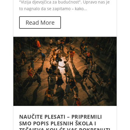
"Vizija djevojčica za budućnost". Upravo nas je
to nagnalo da se zapitamo – kako...
Read More
NAUČITE PLESATI – PRIPREMILI
SMO POPIS PLESNIH ŠKOLA I