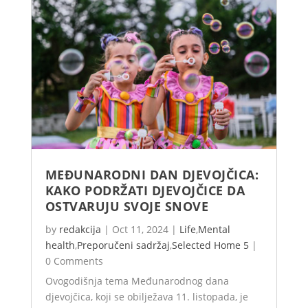
MEĐUNARODNI DAN DJEVOJČICA:
KAKO PODRŽATI DJEVOJČICE DA
OSTVARUJU SVOJE SNOVE
by
redakcija
|
Oct 11, 2024
|
Life
,
Mental
health
,
Preporučeni sadržaj
,
Selected Home 5
|
0 Comments
Ovogodišnja tema Međunarodnog dana
djevojčica, koji se obilježava 11. listopada, je