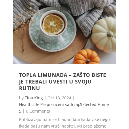
TOPLA LIMUNADA – ZAŠTO BISTE
JE TREBALI UVESTI U SVOJU
RUTINU
by
Tina King
|
Oct 13, 2024
|
Health
,
Life
,
Preporučeni sadržaj
,
Selected Home
5
|
0 Comments
Približavaju nam se hladni dani kada više nego
ikada pašu nam vrući napitci. Mi predlažemo