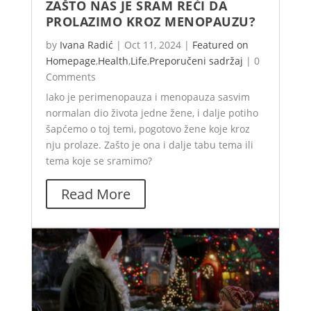
ZAŠTO NAS JE SRAM REĆI DA
PROLAZIMO KROZ MENOPAUZU?
by
Ivana Radić
|
Oct 11, 2024
|
Featured on
Homepage
,
Health
,
Life
,
Preporučeni sadržaj
|
0
Comments
Iako je perimenopauza i menopauza sasvim
normalan dio života jedne žene, i dalje potiho
šapćemo o toj temi, pogotovo žene koje kroz
nju prolaze. Zašto je ona i dalje tabu tema ili
tema koje se sramimo?
Read More