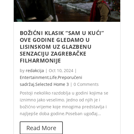
BOŽIĆNI KLASIK “SAM U KUĆI”
OVE GODINE GLEDAMO U
LISINSKOM UZ GLAZBENU
SENZACIJU ZAGREBAČKE
FILHARMONIJE
by
redakcija
|
Oct 10, 2024
|
Entertainment
,
Life
,
Preporučeni
sadržaj
,
Selected Home 3
|
0 Comments
Postoji nekoliko razdoblja u godini kojima se
iznimno jako veselimo. Jedno od njih je i
božićno vrijeme koje mnogima predstavlja i
najljepše doba godine.Poseban ugođaj...
Read More