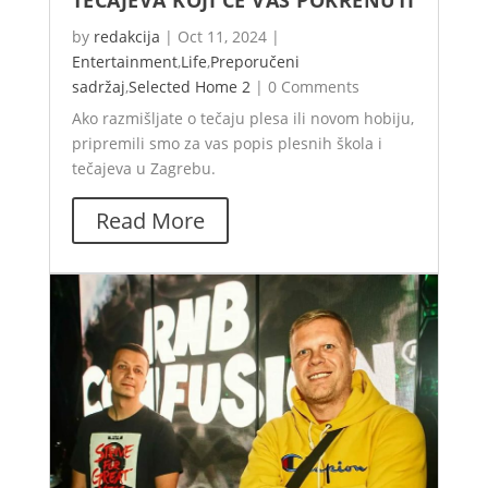
TEČAJEVA KOJI ĆE VAS POKRENUTI
by
redakcija
|
Oct 11, 2024
|
Entertainment
,
Life
,
Preporučeni
sadržaj
,
Selected Home 2
|
0 Comments
Ako razmišljate o tečaju plesa ili novom hobiju,
pripremili smo za vas popis plesnih škola i
tečajeva u Zagrebu.
Read More