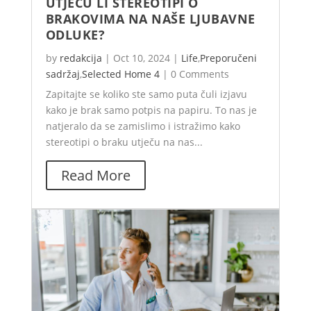
UTJEČU LI STEREOTIPI O
BRAKOVIMA NA NAŠE LJUBAVNE
ODLUKE?
by
redakcija
|
Oct 10, 2024
|
Life
,
Preporučeni
sadržaj
,
Selected Home 4
|
0 Comments
Zapitajte se koliko ste samo puta čuli izjavu
kako je brak samo potpis na papiru. To nas je
natjeralo da se zamislimo i istražimo kako
stereotipi o braku utječu na nas...
Read More