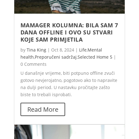
MAMAGER KOLUMNA: BILA SAM 7
DANA OFFLINE I OVO SU STVARI
KOJE SAM PRIMJETILA
by
Tina King
|
Oct 8, 2024
|
Life
,
Mental
health
,
Preporučeni sadržaj
,
Selected Home 5
|
0 Comments
U današnje vrijeme, biti potpuno offline zvuči
gotovo nevjerojatno, pogotovo ako to napravite
na dulji period. U nastavku pročitajte zašto
biste to trebali isprobati.
Read More