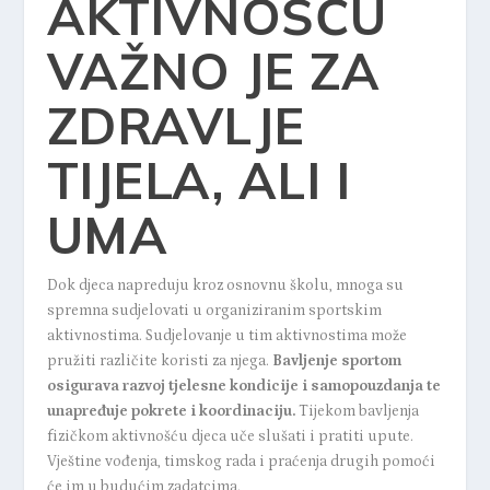
AKTIVNOŠĆU
VAŽNO JE ZA
ZDRAVLJE
TIJELA, ALI I
UMA
Dok djeca napreduju kroz osnovnu školu, mnoga su
spremna sudjelovati u organiziranim sportskim
aktivnostima. Sudjelovanje u tim aktivnostima može
pružiti različite koristi za njega.
Bavljenje sportom
osigurava razvoj tjelesne kondicije i
samopouzdanja
te
unapređuje pokrete i koordinaciju.
Tijekom bavljenja
fizičkom aktivnošću djeca uče slušati i pratiti upute.
Vještine vođenja, timskog rada i praćenja drugih pomoći
će im u budućim zadatcima.