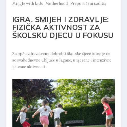
Mingle with kids
|
Motherhood
|
Preporučeni sadržaj
IGRA, SMIJEH I ZDRAVLJE:
FIZIČKA AKTIVNOST ZA
ŠKOLSKU DJECU U FOKUSU
Za opću zdravstvenu dobrobit školske djece bitno je da
se svakodnevno uključe u lagane, umjerene i intenzivne
tjelesne aktivnosti.