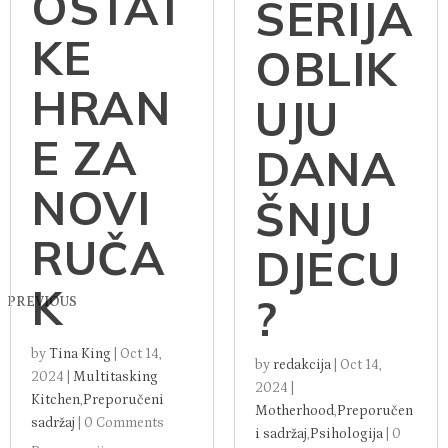
OSTAT
SERIJA
KE
OBLIK
HRAN
UJU
E ZA
DANA
NOVI
ŠNJU
RUČA
DJECU
K
?
PREVIOUS
by
Tina King
|
Oct 14,
by
redakcija
|
Oct 14,
2024
|
Multitasking
2024
|
Kitchen
,
Preporučeni
Motherhood
,
Preporučen
sadržaj
|
0 Comments
i sadržaj
,
Psihologija
|
0