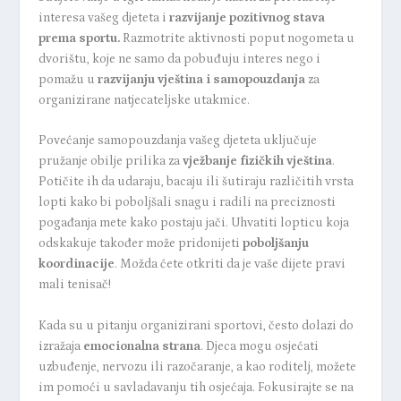
interesa vašeg djeteta i
razvijanje pozitivnog stava
prema sportu.
Razmotrite aktivnosti poput nogometa u
dvorištu, koje ne samo da pobuđuju interes nego i
pomažu u
razvijanju vještina i samopouzdanja
za
organizirane natjecateljske utakmice.
Povećanje samopouzdanja vašeg djeteta uključuje
pružanje obilje prilika za
vježbanje fizičkih vještina
.
Potičite ih da udaraju, bacaju ili šutiraju različitih vrsta
lopti kako bi poboljšali snagu i radili na preciznosti
pogađanja mete kako postaju jači. Uhvatiti lopticu koja
odskakuje također može pridonijeti
poboljšanju
koordinacije
. Možda ćete otkriti da je vaše dijete pravi
mali tenisač!
Kada su u pitanju organizirani sportovi, često dolazi do
izražaja
emocionalna strana
. Djeca mogu osjećati
uzbuđenje, nervozu ili razočaranje, a kao roditelj, možete
im pomoći u savladavanju tih osjećaja. Fokusirajte se na