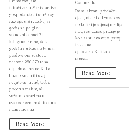
Prema ranijem
Comments
istraživanju Ministarstva
Da su ekrani privlačni
gospodarstva i održivog
djeci, nije nikakva novost,
razvoja, u Hrvatskoj se
no koliki je utjecaj medija
godišnje po glavi
na djecu danas pitanje je
stanovnika baci 71
koje zahtijeva veću pažnju
kilogram hrane, dok
i svjesno
godišnje u kućanstvima i
djelovanje.Kolika je
poslovnom sektoru
sreća...
nastane 286.379 tona
otpada od hrane. Kako
Read More
bismo smanjili ovaj
negativan trend, treba
početi s malim, ali
važnim koracima u
svakodnevnom doticaju s
namirnicama.
Read More