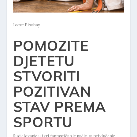
Izvor: Pixabay
POMOZITE
DJETETU
STVORITI
POZITIVAN
STAV PREMA
SPORTU
Sudjelovanje u igri fantastičan je način za privlačenje