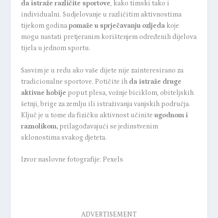
da istraže različite sportove
, kako timski tako i
individualni. Sudjelovanje u različitim aktivnostima
tijekom godina
pomaže u sprječavanju ozljeda
koje
mogu nastati pretjeranim korištenjem određenih dijelova
tijela u jednom sportu.
Sasvim je u redu ako vaše dijete nije zainteresirano za
tradicionalne sportove. Potičite ih
da istraže druge
aktivne hobije
poput plesa, vožnje biciklom, obiteljskih
šetnji, brige za zemlju ili istraživanja vanjskih područja.
Ključ je u tome da fizičku aktivnost učinite
ugodnom i
raznolikom,
prilagođavajući se jedinstvenim
sklonostima svakog djeteta.
Izvor naslovne fotografije: Pexels
ADVERTISEMENT