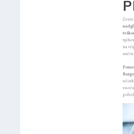
P
Često
nadgl
teškoć
njihov
na vri
način.
Pomoz
Razgo
učink
suočav
pobol