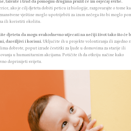
ine, talente i trud da pomognu drugima pružit će im osjećaj svrhe.
rice, ako je cilj djeteta dobiti peticu iz biologije, razgovarajte o tome k
 znanstvene vještine moglo upotrijebiti za izum nečega što bi moglo po
a ili koristiti okolišu.
ite djetetu da mogu svakodnevno utjecati na nečiji život tako što će b
ni, darežljivi i korisni.
Uključite ih u projekte volontiranja ili zajedno r
lima dobrote, poput izrade čestitki za ljude u domovima za starije ili
lovanja u humanitarnim akcijama. Potičite ih da otkriju načine kako
vno doprinijeti svijetu.