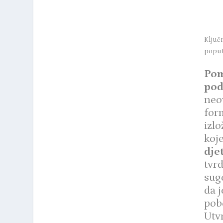
Ključn
poput
Pom
pod
neov
form
izlo
koj
dje
tvrd
suge
da 
pob
Utvr