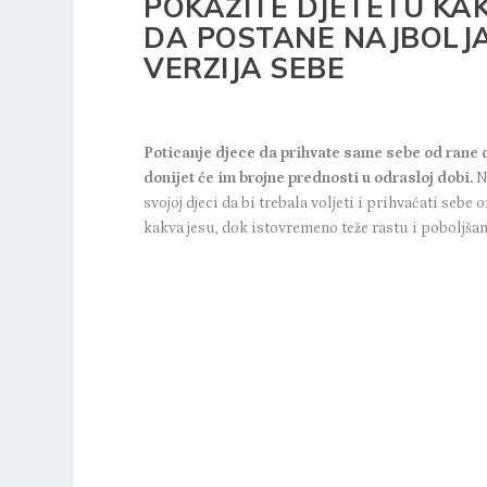
POKAŽITE DJETETU KA
DA POSTANE NAJBOLJ
VERZIJA SEBE
Poticanje djece da prihvate same sebe od rane 
donijet će im brojne prednosti u odrasloj dobi.
N
svojoj djeci da bi trebala voljeti i prihvaćati sebe
kakva jesu, dok istovremeno teže rastu i poboljšan