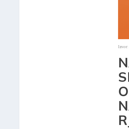
Izvor:
N
S
O
N
R