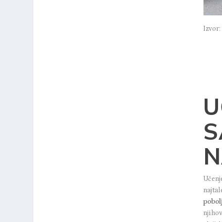
Izvor:
U
S
N
Učenje
najtal
pobolj
njihov