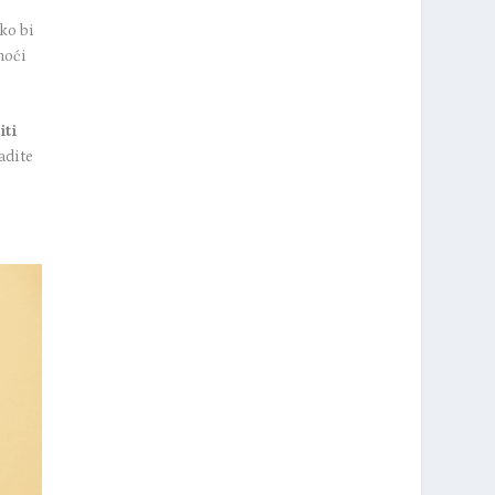
ako bi
moći
iti
adite