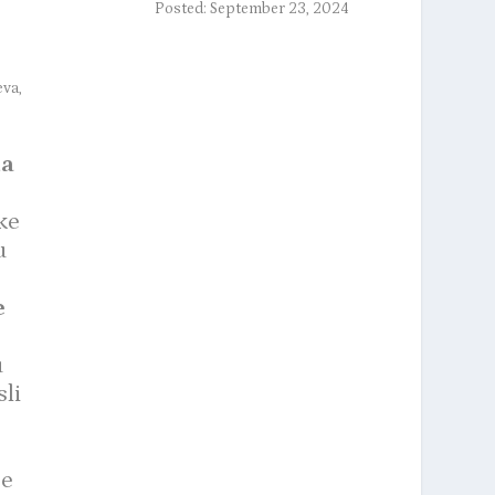
Posted: September 23, 2024
eva,
na
ke
u
e
o
u
sli
je