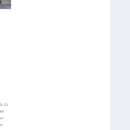
i ili
se
se
je