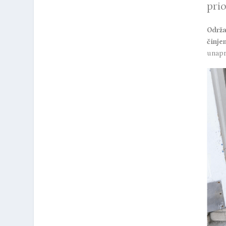
prio
Održa
činje
unapr