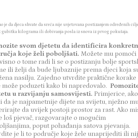
o je da djeca shvate da sreća nije uvjetovana postizanjem određenih cilj
 gubitka kilograma ili dobivanja posla iz snova iz prvog pokušaja.
ozite svom djetetu da identificira konkret
ručja koje želi poboljšati.
Možete mu pomoći
isno o tome radi li se o postizanju bolje sports
e ili želji da bude ljubaznije prema djeci koja s
žena nasilju. Zajedno utvrdite praktične korake
e može poduzeti kako bi napredovalo.
Pomozit
tetu u razvijanju samosvijesti.
Primjerice, ak
i da je najpametnije dijete na svijetu, nježno m
rirajte da uvijek postoji prostor za rast. Ako mi
je loš pjevač, razgovarajte o mogućim
oljšanjima, poput pohađanja satova pjevanja.
dite je li to područje koje žele unaprijediti ili ni