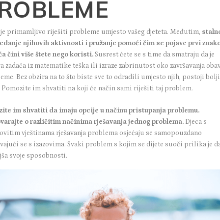
ROBLEME
 je primamljivo riješiti probleme umjesto vašeg djeteta. Međutim,
staln
edanje njihovih aktivnosti i pružanje pomoći čim se pojave prvi znak
a čini više štete nego koristi.
Susrest ćete se s time da smatraju da je
a zadaća iz matematike teška ili izraze zabrinutost oko završavanja oba
jeme. Bez obzira na to što biste sve to odradili umjesto njih, postoji bolj
 Pomozite im shvatiti na koji će način sami riješiti taj problem.
ite im shvatiti da imaju opcije u načinu pristupanja problemu.
varajte o različitim načinima rješavanja jednog problema.
Djeca s
ovitim vještinama rješavanja problema osjećaju se samopouzdano
ajući se s izazovima. Svaki problem s kojim se dijete suoči prilika je d
jša svoje sposobnosti.