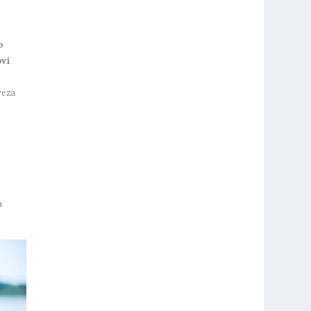
o
ovi
veza
i
a