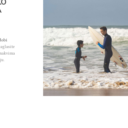
KO
A
dobi
aglasite
 onakvima
ju.