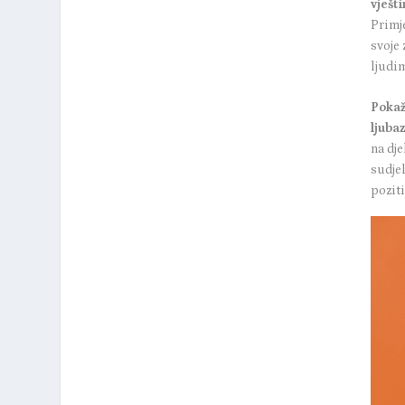
vješt
Primje
svoje
ljudim
Pokaž
ljubaz
na dje
sudje
poziti