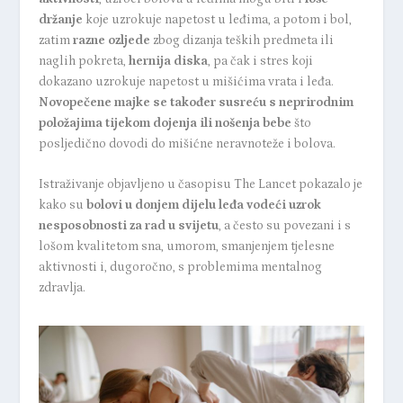
držanje
koje uzrokuje napetost u leđima, a potom i bol,
zatim
razne ozljede
zbog dizanja teških predmeta ili
naglih pokreta,
hernija diska
, pa čak i stres koji
dokazano uzrokuje napetost u mišićima vrata i leđa.
Novopečene majke se također susreću s neprirodnim
položajima tijekom dojenja ili nošenja bebe
što
posljedično dovodi do mišićne neravnoteže i bolova.
Istraživanje
objavljeno u časopisu The Lancet pokazalo je
kako su
bolovi u donjem dijelu leđa vodeći uzrok
nesposobnosti za rad u svijetu
, a često su povezani i s
lošom kvalitetom sna, umorom, smanjenjem tjelesne
aktivnosti i, dugoročno, s problemima mentalnog
zdravlja.