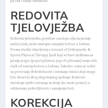
pa čak i ranije smrtnosti.
REDOVITA
TJELOVJEŽBA
Redovita tjelovježba, posebno ona koja cilja na jačanje
mišića leđa, može značajno smanjiti bolove u leđima.
Prema
studiji
objavljenoj u Journal of Orthopaedic &
Sports Physical Therapy, ljudi koji se bave vježbama za
jačanje jezgre (poput pilatesa, joge ili plivanja) imaju niži
rizik od razvoja bolova u leđima. Također, važno je raditi
na povećanju fleksibilnosti i istezanju mišića koji mogu
biti skraćeni zbog dugotrajnog sjedenja. Redovito
izvođenje vježbi istezanja za donji dio može pomoći u
održavanju pokretljivosti i smanjenju boli.
KOREKCIJA