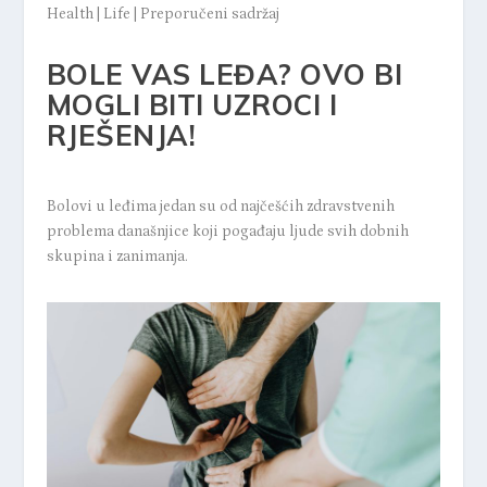
Health
|
Life
|
Preporučeni sadržaj
BOLE VAS LEĐA? OVO BI
MOGLI BITI UZROCI I
RJEŠENJA!
Bolovi u leđima jedan su od najčešćih zdravstvenih
problema današnjice koji pogađaju ljude svih dobnih
skupina i zanimanja.