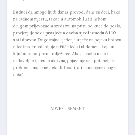
Budući da mnogo ljudi danas provodi dane sjedeći, kako
na radnom mjestu, tako i u automobilu ili nekom
drugom prijevoznom sredstvu na putu od kuće do posla,
procjenjuje se da
prosječna osoba sjedi između 8 i 10
sati dnevno
. Dugotrajno sjedenje utječe na pojavu bolova
u leđima jer oslabljuje mišiće leđa i abdomena koji su
ključni za potporu kralježnice. Ako je osoba uz to i
nedovoljno tjelesno aktivna, pojavljuje se i potencijalni
problem smanjene fleksibilnosti, ali i smanjene snage
mišića.
ADVERTISEMENT