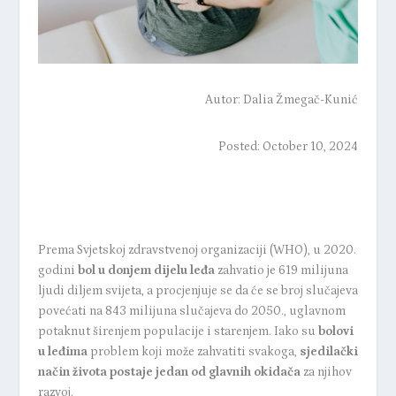
Autor:
Dalia Žmegač-Kunić
Posted: October 10, 2024
Prema Svjetskoj zdravstvenoj organizaciji (WHO), u
2020.
godini
bol u donjem dijelu leđa
zahvatio je 619 milijuna
ljudi
diljem svijeta, a procjenjuje se da će se broj slučajeva
povećati na 843 milijuna slučajeva do 2050., uglavnom
potaknut širenjem populacije i starenjem. Iako su
bolovi
u leđima
problem koji može zahvatiti svakoga,
sjedilački
način života postaje jedan od glavnih okidača
za njihov
razvoj.