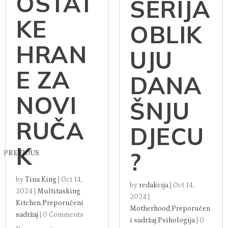
OSTAT
SERIJA
KE
OBLIK
HRAN
UJU
E ZA
DANA
NOVI
ŠNJU
RUČA
DJECU
K
?
PREVIOUS
by
Tina King
|
Oct 14,
by
redakcija
|
Oct 14,
2024
|
Multitasking
2024
|
Kitchen
,
Preporučeni
Motherhood
,
Preporučen
sadržaj
|
0 Comments
i sadržaj
,
Psihologija
|
0