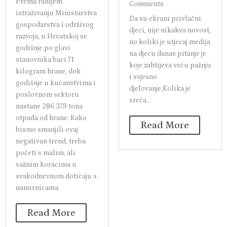
Prema ranijem
Comments
istraživanju Ministarstva
Da su ekrani privlačni
gospodarstva i održivog
djeci, nije nikakva novost,
razvoja, u Hrvatskoj se
no koliki je utjecaj medija
godišnje po glavi
na djecu danas pitanje je
stanovnika baci 71
koje zahtijeva veću pažnju
kilogram hrane, dok
i svjesno
godišnje u kućanstvima i
djelovanje.Kolika je
poslovnom sektoru
sreća...
nastane 286.379 tona
otpada od hrane. Kako
Read More
bismo smanjili ovaj
negativan trend, treba
početi s malim, ali
važnim koracima u
svakodnevnom doticaju s
namirnicama.
Read More