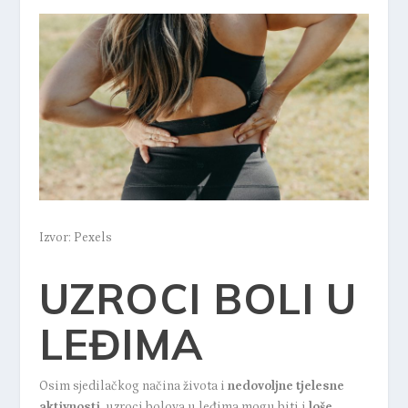
Izvor: Pexels
UZROCI BOLI U
LEĐIMA
Osim sjedilačkog načina života i
nedovoljne tjelesne
aktivnosti
, uzroci bolova u leđima mogu biti i
loše