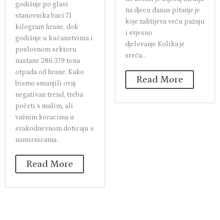
godišnje po glavi
na djecu danas pitanje je
stanovnika baci 71
koje zahtijeva veću pažnju
kilogram hrane, dok
i svjesno
godišnje u kućanstvima i
djelovanje.Kolika je
poslovnom sektoru
sreća...
nastane 286.379 tona
otpada od hrane. Kako
Read More
bismo smanjili ovaj
negativan trend, treba
početi s malim, ali
važnim koracima u
svakodnevnom doticaju s
namirnicama.
Read More