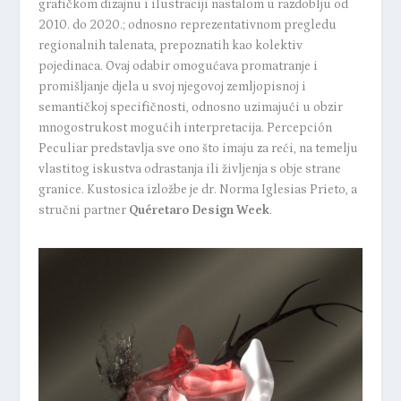
grafičkom dizajnu i ilustraciji nastalom u razdoblju od
2010. do 2020.; odnosno reprezentativnom pregledu
regionalnih talenata, prepoznatih kao kolektiv
pojedinaca. Ovaj odabir omogućava promatranje i
promišljanje djela u svoj njegovoj zemljopisnoj i
semantičkoj specifičnosti, odnosno uzimajući u obzir
mnogostrukost mogućih interpretacija. Percepción
Peculiar predstavlja sve ono što imaju za reći, na temelju
vlastitog iskustva odrastanja ili življenja s obje strane
granice.
Kustosica izložbe je dr. Norma Iglesias Prieto, a
stručni partner
Quéretaro Design Week
.