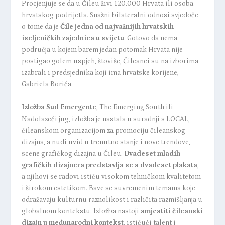
Procjenjuje se da u Čileu živi 120.000 Hrvata ili osoba
hrvatskog podrijetla. Snažni bilateralni odnosi svjedoče
o tome da je
Čile jedna od najvažnijih hrvatskih
iseljeničkih zajednica u svijetu
. Gotovo da nema
područja u kojem barem jedan potomak Hrvata nije
postigao golem uspjeh, štoviše, Čileanci su na izborima
izabrali i predsjednika koji ima hrvatske korijene,
Gabriela Borića.
Izložba Sud Emergente
, The Emerging South ili
Nadolazeći jug, izložba je nastala u suradnji s LOCAL,
čileanskom organizacijom za promociju čileanskog
dizajna, a nudi uvid u trenutno stanje i nove trendove,
scene grafičkog dizajna u Čileu.
Dvadeset mladih
grafičkih dizajnera predstavlja se s dvadeset plakata
,
a njihovi se radovi ističu visokom tehničkom kvalitetom
i širokom estetikom. Bave se suvremenim temama koje
odražavaju kulturnu raznolikost i različita razmišljanja u
globalnom kontekstu. Izložba nastoji
smjestiti čileanski
dizajn u međunarodni kontekst,
ističući talent i