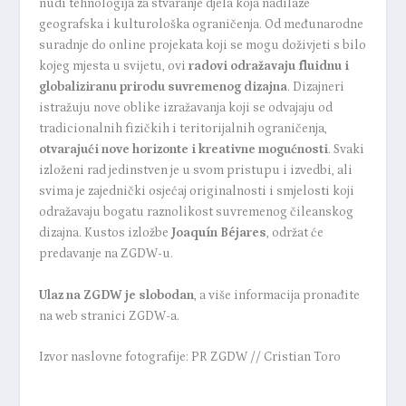
nudi tehnologija za stvaranje djela koja nadilaze
geografska i kulturološka ograničenja. Od međunarodne
suradnje do online projekata koji se mogu doživjeti s bilo
kojeg mjesta u svijetu, ovi
radovi odražavaju fluidnu i
globaliziranu prirodu suvremenog dizajna
. Dizajneri
istražuju nove oblike izražavanja koji se odvajaju od
tradicionalnih fizičkih i teritorijalnih ograničenja,
otvarajući nove horizonte i kreativne mogućnosti
. Svaki
izloženi rad jedinstven je u svom pristupu i izvedbi, ali
svima je zajednički osjećaj originalnosti i smjelosti koji
odražavaju bogatu raznolikost suvremenog čileanskog
dizajna. Kustos izložbe
Joaquín Béjares
, održat će
predavanje na ZGDW-u.
Ulaz na ZGDW je slobodan
, a više informacija pronađite
na
web stranici ZGDW-a
.
Izvor naslovne fotografije: PR ZGDW // Cristian Toro