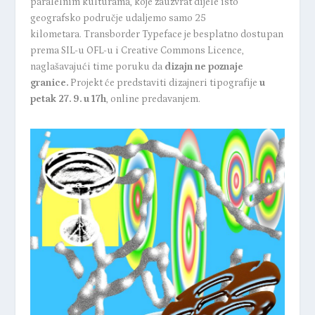
paralelnim kulturama, koje zauzvrat dijele isto
geografsko područje udaljemo samo 25
kilometara.
Transborder Typeface je besplatno dostupan
prema SIL-u OFL-u i Creative Commons Licence,
naglašavajući time poruku da
dizajn ne poznaje
granice.
Projekt će predstaviti dizajneri tipografije
u
petak 27. 9. u 17h
, online predavanjem.