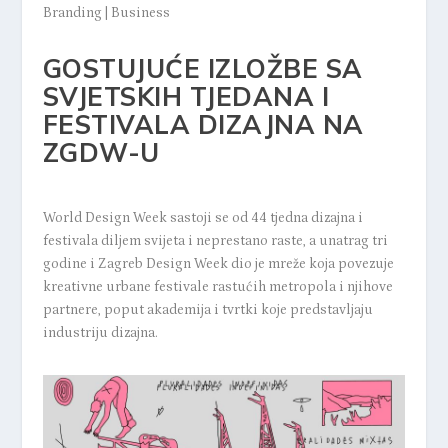
Branding
|
Business
GOSTUJUĆE IZLOŽBE SA
SVJETSKIH TJEDANA I
FESTIVALA DIZAJNA NA
ZGDW-U
World Design Week sastoji se od 44 tjedna dizajna i
festivala diljem svijeta i neprestano raste, a unatrag tri
godine i Zagreb Design Week dio je mreže koja povezuje
kreativne urbane festivale rastućih metropola i njihove
partnere, poput akademija i tvrtki koje predstavljaju
industriju dizajna.