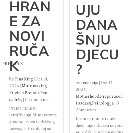
HRAN
UJU
E ZA
DANA
NOVI
ŠNJU
RUČA
DJECU
K
?
PREVIOUS
by
Tina King
|
Oct 14,
by
redakcija
|
Oct 14,
2024
|
Multitasking
2024
|
Kitchen
,
Preporučeni
Motherhood
,
Preporučen
sadržaj
|
0 Comments
i sadržaj
,
Psihologija
|
0
Prema ranijem
Comments
istraživanju Ministarstva
Da su ekrani privlačni
gospodarstva i održivog
djeci, nije nikakva novost,
razvoja, u Hrvatskoj se
no koliki je utjecaj medija