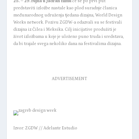
25. – 29. rujna u Jadran filmu
će se po prvi put
predstaviti izložbe nastale kao plod suradnje članica
međunarodnog udruženja tjedana dizajna, World Design
Weeks network.
Pozivu ZGDW-a odazvali su se festivali
dizajna iz Čilea i Meksika. Cilj inicijative produžiti je
život izložbama u koje je uloženo puno truda i sredstava,
da bi trajale svega nekoliko dana na festivalima dizajna.
ADVERTISEMENT
Izvor: ZGDW // Adelante Estudio