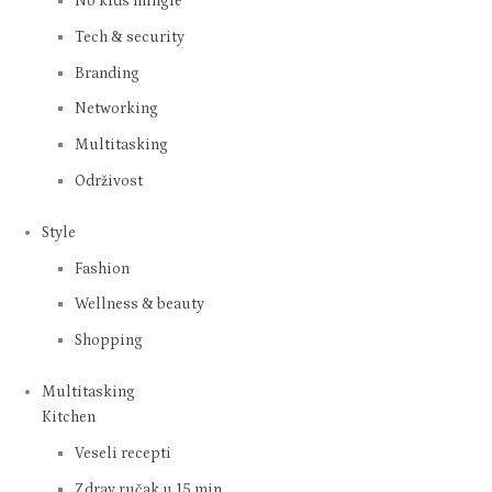
No kids mingle
Tech & security
Branding
Networking
Multitasking
Održivost
Style
Fashion
Wellness & beauty
Shopping
Multitasking
Kitchen
Veseli recepti
Zdrav ručak u 15 min