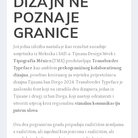
DIZAJN NE
POZNAJE
GRANICE
Još jedna izložba nastala je kao rezultat suradnje
umjetnika iz Meksika i SAD-a. Tijuana Design Week i
Tipografía México
(TMX) predstavljaju
Transborder
Typeface
kao amblem
prekograničnog kolaborativnog
dizajna
, posebno kreiranog za svjetsku prijestolnicu
dizajna Tijuana San Diego 2024. Transborder Typeface je
zaslonski font koji su izradila dva dizajnera, jedan iz
Tijuane i drugi iz San Diega, koji nastoji odražavati i
stvoriti utjecaj kroz regionalnu
vizualnu komunikaciju
putem slova
.
Ova dva pogranična grada pripadaju različitim zemljama
s različitim, ali zajedničkim jezicima i različitim, ali