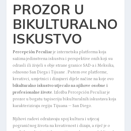
PROZOR U
BIKULTURALNO
ISKUSTVO
Percepción Peculiar
je internetska platforma koja
sažima jedinstvena iskustva i perspektive onih koji su
odrasli ili živjeli s obje strane granice SAD-a i Meksika,
odnosno San Diega i Tijuane . Putem ove platforme,
kreativci, umjetnici i dizajneri dijele načine na koje ovo
bikulturalno iskustvo utjecalo na njihove osobne i
profesionalne živote
. Izložba Percepción Peculiar je
prozor u bogatu tapiseriju bikulturalnih iskustava koja
karakteriziraju regiju Tijuana — San Diego.
Njihovi radovi odražavaju spoj kultura i utjecaj
pograničnog života na kreativnost i dizajn, a riječ je o