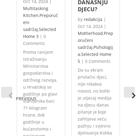
Oct 14, 2024
|
DANAŠNJU
Z
Multitasking
DJECU?
P
Kitchen
,
Preporuč
by
redakcija
|
b
eni
Oct 14, 2024
|
O
sadržaj
,
Selected
Motherhood
,
Prep
B
Home 3
|
0
oručeni
s
,
Comments
sadržaj
,
Psihologij
s
Prema ranijem
a
,
Selected Home
H
istraživanju
5
|
0 Comments
C
Ministarstva
Da su ekrani
Je
gospodarstva i
privlačni djeci,
i
održivog razvoja,
nije nikakva
s
u Hrvatskoj se
novost, no koliki
s
godišnje po glavi
je utjecaj medija
b
PREVIOUS
stanovnika baci
na djecu danas
p
71 kilogram
pitanje je koje
n
hrane, dok
zahtijeva veću
d
godišnje u
pažnju i svjesno
kućanstvima i
djelovanje.Kolika
poslovnom