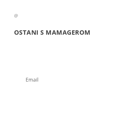
@
OSTANI S
MAMAGEROM
Prijavi se na naš newsletter.
Subscribe