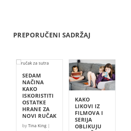
PREPORUČENI SADRŽAJ
SEDAM
NAČINA
KAKO
ISKORISTITI
KAKO
S
OSTATKE
LIKOVI IZ
M
HRANE ZA
FILMOVA I
P
NOVI RUČAK
SERIJA
P
by
Tina King
|
OBLIKUJU
S