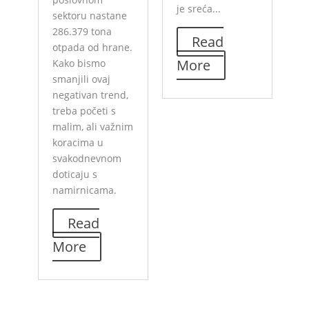
je sreća...
sektoru nastane
286.379 tona
Read
otpada od hrane.
More
Kako bismo
smanjili ovaj
negativan trend,
treba početi s
malim, ali važnim
koracima u
svakodnevnom
doticaju s
namirnicama.
Read
More