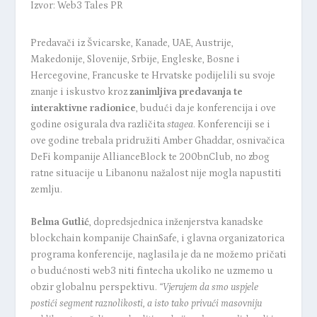
Izvor: Web3 Tales PR
Predavači iz Švicarske, Kanade, UAE, Austrije,
Makedonije, Slovenije, Srbije, Engleske, Bosne i
Hercegovine, Francuske te Hrvatske podijelili su svoje
znanje i iskustvo kroz
zanimljiva predavanja te
interaktivne radionice
, budući da je konferencija i ove
godine osigurala dva različita
stagea
.
Konferenciji se i
ove godine trebala pridružiti Amber Ghaddar, osnivačica
DeFi kompanije AllianceBlock te 200bnClub, no zbog
ratne situacije u Libanonu nažalost nije mogla napustiti
zemlju.
Belma Gutlić
, dopredsjednica inženjerstva kanadske
blockchain kompanije ChainSafe, i glavna organizatorica
programa konferencije, naglasila je da ne možemo pričati
o budućnosti web3 niti fintecha ukoliko ne uzmemo u
obzir globalnu perspektivu.
“Vjerujem da smo uspjele
postići segment raznolikosti, a isto tako privući masovniju