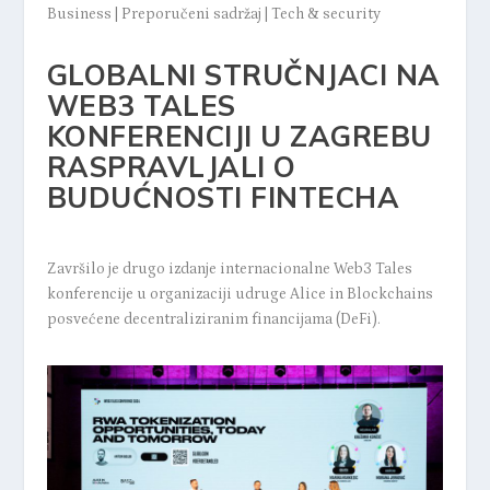
Business
|
Preporučeni sadržaj
|
Tech & security
GLOBALNI STRUČNJACI NA
WEB3 TALES
KONFERENCIJI U ZAGREBU
RASPRAVLJALI O
BUDUĆNOSTI FINTECHA
Završilo je drugo izdanje internacionalne Web3 Tales
konferencije u organizaciji udruge Alice in Blockchains
posvećene decentraliziranim financijama (DeFi).