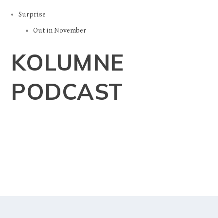
Veseli recepti
Zdrav ručak u 15 min
Surprise
Out in November
KOLUMNE
PODCAST