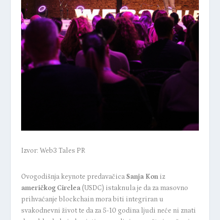
Izvor: Web3 Tales PR
Ovogodišnja keynote predavačica
Sanja Kon
iz
američkog Circlea
(USDC) istaknula je da za masovno
prihvaćanje blockchain mora biti integriran u
svakodnevni život te da za 5-10 godina ljudi neće ni znati