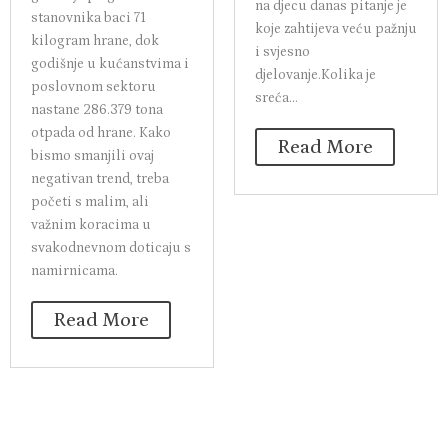
istraživanju Ministarstva
Da su ekrani privlačni
gospodarstva i održivog
djeci, nije nikakva novost,
razvoja, u Hrvatskoj se
no koliki je utjecaj medija
godišnje po glavi
na djecu danas pitanje je
stanovnika baci 71
koje zahtijeva veću pažnju
kilogram hrane, dok
i svjesno
godišnje u kućanstvima i
djelovanje.Kolika je
poslovnom sektoru
sreća...
nastane 286.379 tona
otpada od hrane. Kako
Read More
bismo smanjili ovaj
negativan trend, treba
početi s malim, ali
važnim koracima u
svakodnevnom doticaju s
namirnicama.
Read More