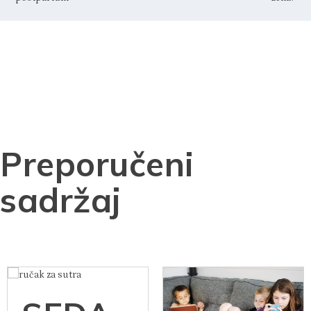
Mamager kolumna: Što su
Mamager istraživanje: Jesu
stereotipi, a što stvarnost
li muškarci zaista
kad su u pitanju trudnoća i
financijski neovisniji od
postpartum
žena?
Preporučeni
sadržaj