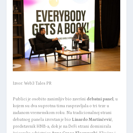
Izvor: Web3 Tales PR
Publici je osobito zanimljiv bio završni
debatni panel
, u
kojem su dva suprotna tima raspravljala o tri teze u
zadanom vremenskom roku. Na tradicionalnoj strani
debatnog panela izvrstan je bio
Linardo Martinčević
,
predstavnik HNB-a, dok je na DeFi strani dominirala