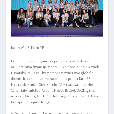
Izvor: Web3 Tales PR
Konferencija se organizira pod pokroviteljstvom
Ministarstva financija, podršku Veleposlanstva Kanade u
Hrvatskoj te uz veliku pomoć i partnerstvo globalnih i
domaćih tech i payment kompanija poput Base58,
Neuralab, Studio Size, Circle, A1 Hrvatska, Lost Hex,
ChainSafe, Infobip, Woom, NAKA, BitGet, Go2Digital,
Aircash, Monri, ASEE, Zg Holdinga, Blockchain Alliance
Europe te brojnih drugih.
Više o konferenciji dostupno je na www.web3tales.io