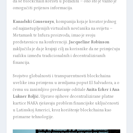
da se blockchain koristi u pozadini – ono što je važno je
omogućiti prijenos informacija.
Kanadski Consensys
, kompanija koja je kreator jednog
od najzastupljenijih virtualnih novčanika na svijetu –
Metamask te Infura proizvoda, imao je svoju
predstavnicu na konferenciji.
Jacqueline Robinson
zaključila je da je krajnji cilj za korisnike da ne primjećuju
razliku između tradicionalnih i decentraliziranih
financija.
Svojstvo globalnosti i transparentnosti blockchaina
uvelike ima primjenu u zemljama poput El Salvadora, a o
čemu su zanimljivo predavanje održale
Anita Erker i Ana
Lukner Roljić.
Upravo njihove decentralizirane platne
kartice NAKA rješavaju problem financijske uključenosti
u Latinskoj Americi, kroz korištenje blockchaina kao
primarne tehnologije.