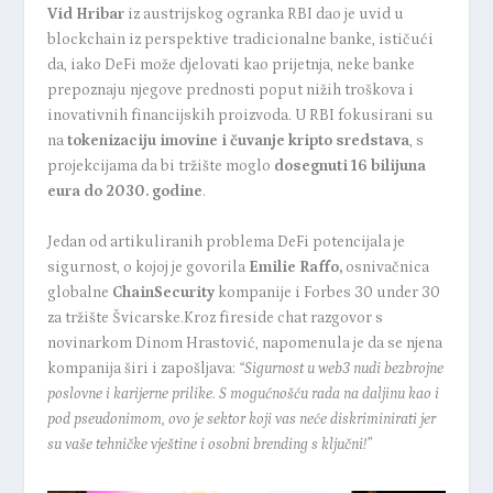
Vid Hribar
iz austrijskog ogranka RBI dao je uvid u
blockchain iz perspektive tradicionalne banke, ističući
da, iako DeFi može djelovati kao prijetnja, neke banke
prepoznaju njegove prednosti poput nižih troškova i
inovativnih financijskih proizvoda. U RBI fokusirani su
na
tokenizaciju imovine i čuvanje kripto sredstava
, s
projekcijama da bi tržište moglo
dosegnuti 16 bilijuna
eura do 2030. godine
.
Jedan od artikuliranih problema DeFi potencijala je
sigurnost, o kojoj je govorila
Emilie Raffo,
osnivačnica
globalne
ChainSecurity
kompanije i Forbes 30 under 30
za tržište Švicarske.Kroz fireside chat razgovor s
novinarkom Dinom Hrastović, napomenula je da se njena
kompanija širi i zapošljava:
“Sigurnost u web3 nudi bezbrojne
poslovne i karijerne prilike. S mogućnošću rada na daljinu kao i
pod pseudonimom, ovo je sektor koji vas neće diskriminirati jer
su vaše tehničke vještine i osobni brending s ključni!”