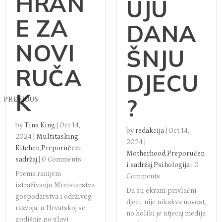
KE
OBLIK
HRAN
UJU
E ZA
DANA
NOVI
ŠNJU
RUČA
DJECU
K
?
PREVIOUS
by
Tina King
|
Oct 14,
by
redakcija
|
Oct 14,
2024
|
Multitasking
2024
|
Kitchen
,
Preporučeni
Motherhood
,
Preporučen
sadržaj
|
0 Comments
i sadržaj
,
Psihologija
|
0
Prema ranijem
Comments