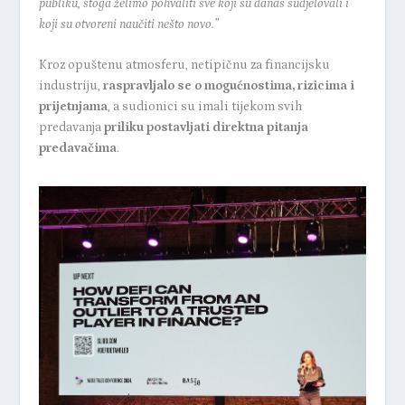
publiku, stoga želimo pohvaliti sve koji su danas sudjelovali i
koji su otvoreni naučiti nešto novo.”
Kroz opuštenu atmosferu, netipičnu za financijsku
industriju,
raspravljalo se o mogućnostima, rizicima i
prijetnjama
, a sudionici su imali tijekom svih
predavanja
priliku postavljati direktna pitanja
predavačima
.