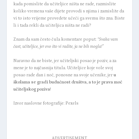
kada pomislite da učiteljice ništa ne rade, razmislite
koliko vremena vaše dijete provodi s njima i zamislite da
vi to isto vrijeme provedete učeći ga svemu što zna. Biste
li i tada rekli da učiteljica ništa ne radi?
Znam da sam često čula komentare poput:
“Svaka vam
čast, učiteljice, jer ovo što vi radite, ja ne bih mogla!”
Naravno da ne biste, jer učiteljski posao je poziv, a za
mene je to najčasnija titula.
Učiteljice koje vole svoj
posao rade dan i noć, ponosne na svoje učenike, jer
u
školama se gradi budućnost društva, a to je prava moć
učiteljskog poziva
!
Izvor naslovne fotografije: Pexels
ADVERTISEMENT