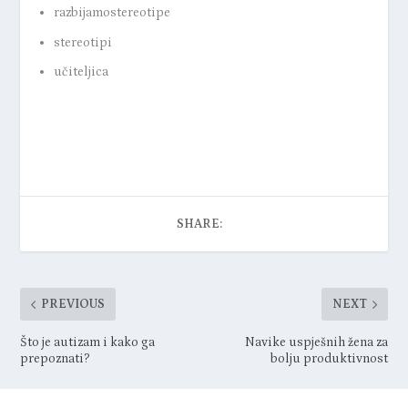
razbijamostereotipe
stereotipi
učiteljica
SHARE:
PREVIOUS
NEXT
Što je autizam i kako ga
Navike uspješnih žena za
prepoznati?
bolju produktivnost