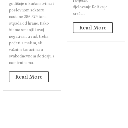
i svjesno
godišnje u kućanstvima i
djelovanje.Kolika je
poslovnom sektoru
sreća...
nastane 286.379 tona
otpada od hrane. Kako
Read More
bismo smanjili ovaj
negativan trend, treba
početi s malim, ali
važnim koracima u
svakodnevnom doticaju s
namirnicama.
Read More