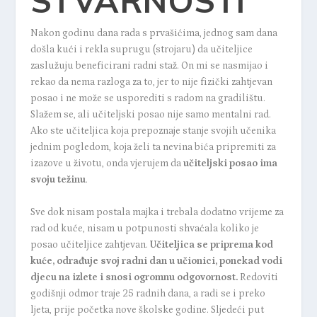
STVARNOSTI
Nakon godinu dana rada s prvašićima, jednog sam dana
došla kući i rekla suprugu (strojaru) da učiteljice
zaslužuju beneficirani radni staž. On mi se nasmijao i
rekao da nema razloga za to, jer to nije fizički zahtjevan
posao i ne može se usporediti s radom na gradilištu.
Slažem se, ali učiteljski posao nije samo mentalni rad.
Ako ste učiteljica koja prepoznaje stanje svojih učenika
jednim pogledom, koja želi ta nevina bića pripremiti za
izazove u životu, onda vjerujem da
učiteljski posao ima
svoju težinu
.
Sve dok nisam postala majka i trebala dodatno vrijeme za
rad od kuće, nisam u potpunosti shvaćala koliko je
posao učiteljice zahtjevan.
Učiteljica se priprema kod
kuće, odrađuje svoj radni dan u učionici, ponekad vodi
djecu na izlete i snosi ogromnu odgovornost.
Redoviti
godišnji odmor traje 25 radnih dana, a radi se i preko
ljeta, prije početka nove školske godine. Sljedeći put