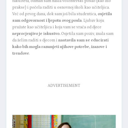
fakulteta, odmah sam našla volonterski posao (kao dio
prakse) i počela raditi u osnovnoj školi kao učiteljica.
Već od prvog dana, dok sam još bila studentica,
osjetila
sam odgovornost i ljepotu ovog posla
. Ljubav koju
pružate kao učiteljica i koja vam se vraća od djece
neprocjenjivo je iskustvo.
Osjetila sam poziv, znala sam
da želim raditi s djecom i
nastavila sam se educirati
kako bih mogla razumjeti njihove potrebe, izazove i
trendove
.
ADVERTISEMENT