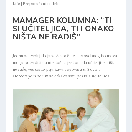
Life
|
Preporučeni sadržaj
MAMAGER KOLUMNA: “TI
SI UČITELJICA, TI I ONAKO
NIŠTA NE RADIŠ”
Jedna od tvrdnji koja se često čuje, a iz osobnog iskustva
mogu potvrditi da nije točna, jest ona da učiteljice ništa
ne rade, već samo piju kavu i ogovaraju. S ovim
stereotipom borim se otkako sam postala učiteljica.