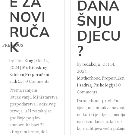
E ZA
DANA
NOVI
ŠNJU
RUČA
DJECU
K
?
PREVIOUS
by
Tina King
|
Oct 14,
by
redakcija
|
Oct 14,
2024
|
Multitasking
2024
|
Kitchen
,
Preporučeni
Motherhood
,
Preporučen
sadržaj
|
0 Comments
i sadržaj
,
Psihologija
|
0
Prema ranijem
Comments
istraživanju Ministarstva
Da su ekrani privlačni
gospodarstva i održivog
djeci, nije nikakva novost,
razvoja, u Hrvatskoj se
no koliki je utjecaj medija
godišnje po glavi
na djecu danas pitanje je
stanovnika baci 71
koje zahtijeva veću pažnju
kilogram hrane, dok