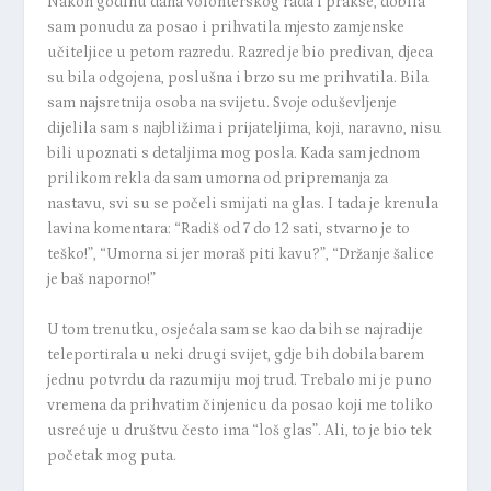
Nakon godinu dana volonterskog rada i prakse, dobila
sam ponudu za posao i prihvatila mjesto zamjenske
učiteljice u petom razredu. Razred je bio predivan, djeca
su bila odgojena, poslušna i brzo su me prihvatila. Bila
sam najsretnija osoba na svijetu. Svoje oduševljenje
dijelila sam s najbližima i prijateljima, koji, naravno, nisu
bili upoznati s detaljima mog posla. Kada sam jednom
prilikom rekla da sam umorna od pripremanja za
nastavu, svi su se počeli smijati na glas. I tada je krenula
lavina komentara: “Radiš od 7 do 12 sati, stvarno je to
teško!”, “Umorna si jer moraš piti kavu?”, “Držanje šalice
je baš naporno!”
U tom trenutku, osjećala sam se kao da bih se najradije
teleportirala u neki drugi svijet, gdje bih dobila barem
jednu potvrdu da razumiju moj trud. Trebalo mi je puno
vremena da prihvatim činjenicu da posao koji me toliko
usrećuje u društvu često ima “loš glas”. Ali, to je bio tek
početak mog puta.