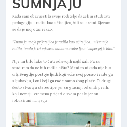
SUMNJAJU
Kada sam obavijestila svoje roditelje da želim studirati
pedagogiju i raditi kao učiteljica, bili su sretni. Sjećam
se da je moj otac rekao:
“Znam ja, moja prijateljica je radila kao učiteljica… ništa nije
radila, imala je tri mjeseca odmora svako ljeto i super joj je bilo.”
Nije mi bilo lako to čuti od svojih najbližih. Pa zar
studiram da ne bih radila ništa? Meni to nikada nije bio
cilj.
Svugdje postoje ljudi koji vole svoj posao i rade ga
s ljubavlju, i oni koji ga rade samo zbog plaće.
Ti drugi
često stvaraju stereotipe, jer su glasniji od onih prvih,
koji nemaju vremena pričati o svom poslu jer su
fokusirani na njega.