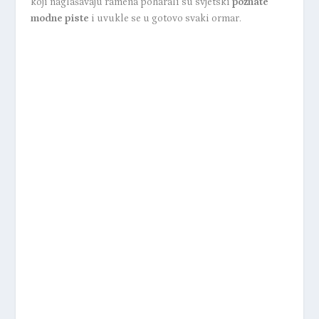
koji naglašavaju ramena poharali su svjetski
poznate
modne piste
i uvukle se u gotovo svaki ormar.