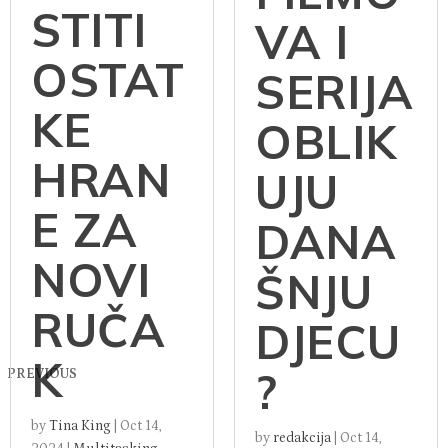
STITI
VA I
OSTAT
SERIJA
KE
OBLIK
HRAN
UJU
E ZA
DANA
NOVI
ŠNJU
RUČA
DJECU
K
?
PREVIOUS
by
Tina King
|
Oct 14,
by
redakcija
|
Oct 14,