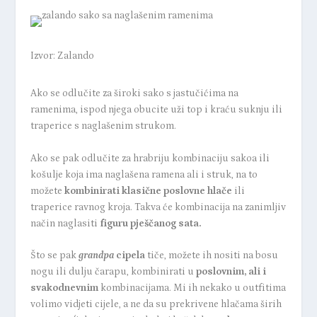
Izvor:
Zalando
Ako se odlučite za široki sako s jastučićima na
ramenima, ispod njega obucite uži top i kraću suknju ili
traperice s naglašenim strukom.
Ako se pak odlučite za hrabriju kombinaciju sakoa ili
košulje koja ima naglašena ramena ali i struk, na to
možete
kombinirati klasične poslovne hlače
ili
traperice ravnog kroja. Takva će kombinacija na zanimljiv
način naglasiti
figuru pješčanog sata.
Što se pak
grandpa
cipela
tiče, možete ih nositi na bosu
nogu ili dulju čarapu, kombinirati u
poslovnim, ali i
svakodnevnim
kombinacijama. Mi ih nekako u outfitima
volimo vidjeti cijele, a ne da su prekrivene hlačama širih