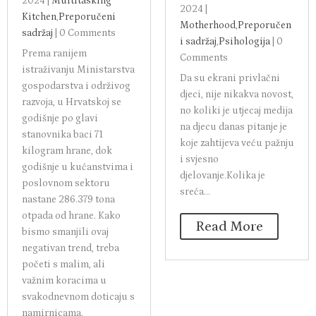
2024
|
Multitasking
2024
|
Kitchen
,
Preporučeni
Motherhood
,
Preporučen
sadržaj
|
0 Comments
i sadržaj
,
Psihologija
|
0
Prema ranijem
Comments
istraživanju Ministarstva
Da su ekrani privlačni
gospodarstva i održivog
djeci, nije nikakva novost,
razvoja, u Hrvatskoj se
no koliki je utjecaj medija
godišnje po glavi
na djecu danas pitanje je
stanovnika baci 71
koje zahtijeva veću pažnju
kilogram hrane, dok
i svjesno
godišnje u kućanstvima i
djelovanje.Kolika je
poslovnom sektoru
sreća...
nastane 286.379 tona
otpada od hrane. Kako
Read More
bismo smanjili ovaj
negativan trend, treba
početi s malim, ali
važnim koracima u
svakodnevnom doticaju s
namirnicama.