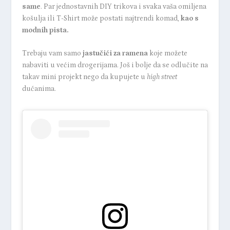
same
. Par jednostavnih DIY trikova i svaka vaša omiljena
košulja ili T-Shirt može postati najtrendi komad,
kao s
modnih pista.
Trebaju vam samo
jastučići za ramena
koje možete
nabaviti u većim drogerijama. Još i bolje da se odlučite na
takav mini projekt nego da kupujete u
high street
dućanima.