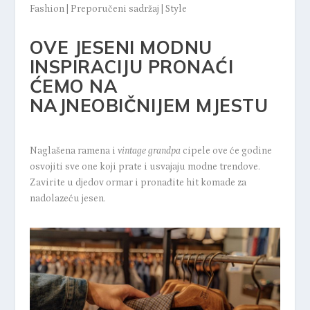
Fashion
|
Preporučeni sadržaj
|
Style
OVE JESENI MODNU
INSPIRACIJU PRONAĆI
ĆEMO NA
NAJNEOBIČNIJEM MJESTU
Naglašena ramena i
vintage grandpa
cipele ove će godine
osvojiti sve one koji prate i usvajaju modne trendove.
Zavirite u djedov ormar i pronađite hit komade za
nadolazeću jesen.