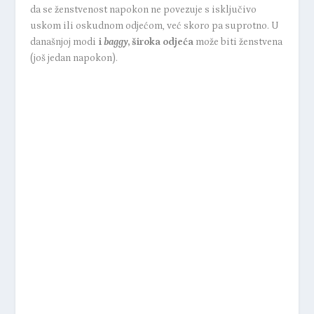
da se ženstvenost napokon ne povezuje s isključivo
uskom ili oskudnom odjećom, već skoro pa suprotno. U
današnjoj modi
i
baggy
, široka odjeća
može biti ženstvena
(još jedan napokon).