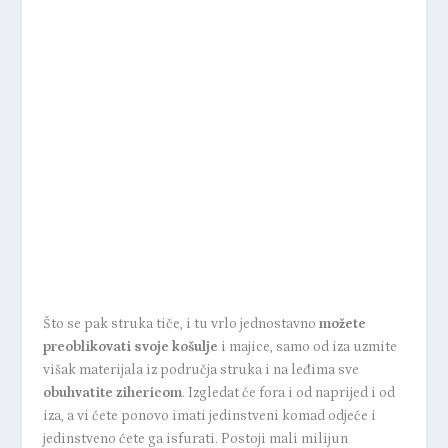
Što se pak struka tiče, i tu vrlo jednostavno
možete
preoblikovati svoje košulje
i majice, samo od iza uzmite
višak materijala iz područja struka i na leđima sve
obuhvatite zihericom
. Izgledat će fora i od naprijed i od
iza, a vi ćete ponovo imati jedinstveni komad odjeće i
jedinstveno ćete ga isfurati. Postoji mali milijun