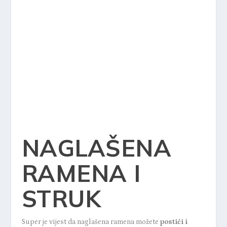
NAGLAŠENA
RAMENA I
STRUK
Super je vijest da naglašena ramena možete
postići i