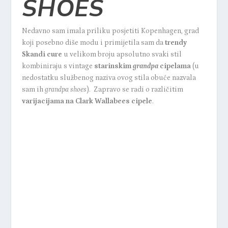
SHOES
Nedavno sam imala priliku posjetiti Kopenhagen, grad
koji posebno diše modu i primijetila sam da
trendy
Skandi cure
u velikom broju apsolutno svaki stil
kombiniraju s vintage
starinskim
grandpa
cipelama
(u
nedostatku službenog naziva ovog stila obuće nazvala
sam ih
grandpa shoes
). Zapravo se radi o različitim
varijacijama na Clark Wallabees cipele
.