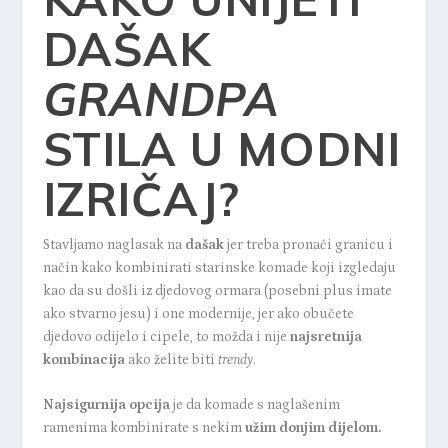
DAŠAK
GRANDPA
STILA U MODNI
IZRIČAJ?
Stavljamo naglasak na
dašak
jer treba pronaći granicu i
način kako kombinirati starinske komade koji izgledaju
kao da su došli iz djedovog ormara (posebni plus imate
ako stvarno jesu) i one modernije, jer ako obučete
djedovo odijelo i cipele, to možda i nije
najsretnija
kombinacija
ako želite biti
trendy
.
Najsigurnija opcija
je da komade s naglašenim
ramenima kombinirate s nekim
užim donjim dijelom.