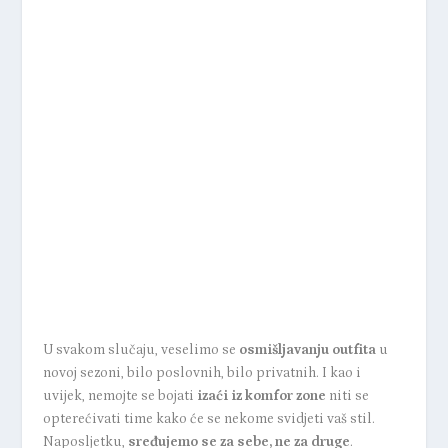
U svakom slučaju, veselimo se
osmišljavanju outfita
u
novoj sezoni, bilo
poslovnih
, bilo privatnih. I kao i
uvijek, nemojte se bojati
izaći iz komfor zone
niti se
opterećivati time kako će se nekome svidjeti vaš stil.
Naposljetku,
sređujemo se za sebe, ne za druge
.