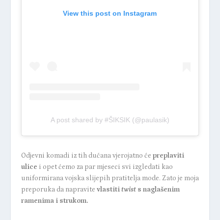
View this post on Instagram
A post shared by #ŠIKSIK (@paulasik)
Odjevni komadi iz tih dućana vjerojatno će
preplaviti
ulice
i opet ćemo za par mjeseci svi izgledati kao
uniformirana vojska slijepih pratitelja mode. Zato je moja
preporuka da napravite
vlastiti
twist
s naglašenim
ramenima i strukom.