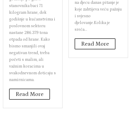
na djecu danas pitanje je
stanovnika baci 71
koje zahtijeva veću pažnju
kilogram hrane, dok
i svjesno
godišnje u kućanstvima i
djelovanje.Kolika je
poslovnom sektoru
sreća...
nastane 286.379 tona
otpada od hrane. Kako
Read More
bismo smanjili ovaj
negativan trend, treba
početi s malim, ali
važnim koracima u
svakodnevnom doticaju s
namirnicama.
Read More