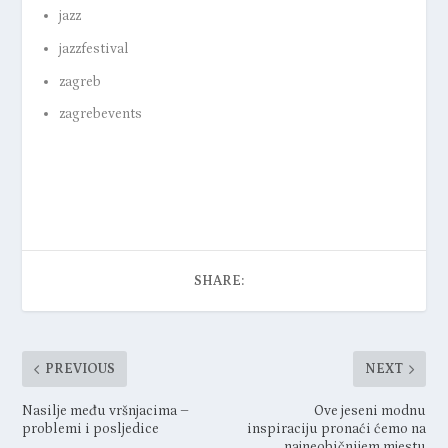
jazz
jazzfestival
zagreb
zagrebevents
SHARE:
PREVIOUS
NEXT
Nasilje među vršnjacima –
Ove jeseni modnu
problemi i posljedice
inspiraciju pronaći ćemo na
najneobičnijem mjestu