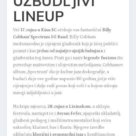
UZBUDLJIVI
LINEUP
Već
17. rujna u Kinu SC
očekuje vas fantastični
Billy
Cobham’ Spectrum 50 Band
. Billy Cobham
međunarodno je cijenjeni glazbenik koji je široj publici
poznat i kao
jedan od najutjecajnijih bubnjara
i
glazbenika tog žanra. Prati ga i naziv
legende fusiona
što
potvrđuje maštovitim i slojevitim melodijama. Cobhamov
album „Spectrum“ dio je kultne jazz diskografije, a
budući da je ove godine napunio 80 godina, još je više
cijenjen jer i dalje radi posao koji voli i u kojem uživaju
mnogi zaljubljenici u jazz.
Na kraju mjeseca,
28. rujna u Lisinskom
, u sklopu
festivala, nastupit će i
Avram Fefer
, njujorški skladatelj,
glazbeni pedagog i multiinstrumentalist koji svira
saksofon, klarinet, bas i flautu. Njegove izvedbe
uključuju
klasični i avangardni jazz
s kombinacijom