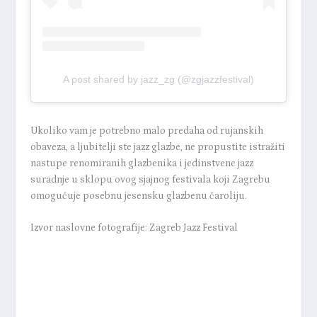
A post shared by jazz_zg (@zgjazzfestival)
Ukoliko vam je potrebno malo predaha od rujanskih
obaveza, a ljubitelji ste jazz glazbe, ne propustite istražiti
nastupe renomiranih glazbenika i jedinstvene jazz
suradnje u sklopu ovog sjajnog festivala koji Zagrebu
omogućuje posebnu jesensku glazbenu čaroliju.
Izvor naslovne fotografije: Zagreb Jazz Festival