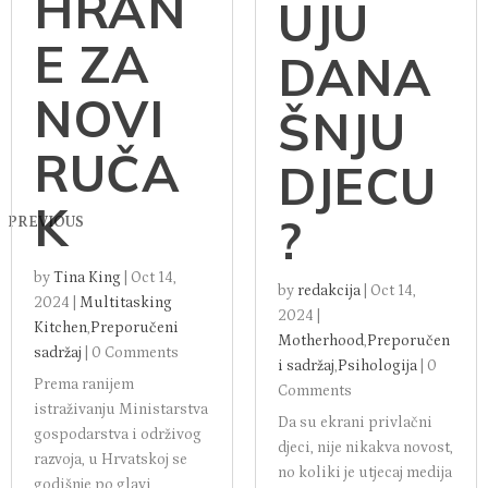
HRAN
UJU
E ZA
DANA
NOVI
ŠNJU
RUČA
DJECU
K
?
PREVIOUS
by
Tina King
|
Oct 14,
by
redakcija
|
Oct 14,
2024
|
Multitasking
2024
|
Kitchen
,
Preporučeni
Motherhood
,
Preporučen
sadržaj
|
0 Comments
i sadržaj
,
Psihologija
|
0
Prema ranijem
Comments
istraživanju Ministarstva
Da su ekrani privlačni
gospodarstva i održivog
djeci, nije nikakva novost,
razvoja, u Hrvatskoj se
no koliki je utjecaj medija
godišnje po glavi