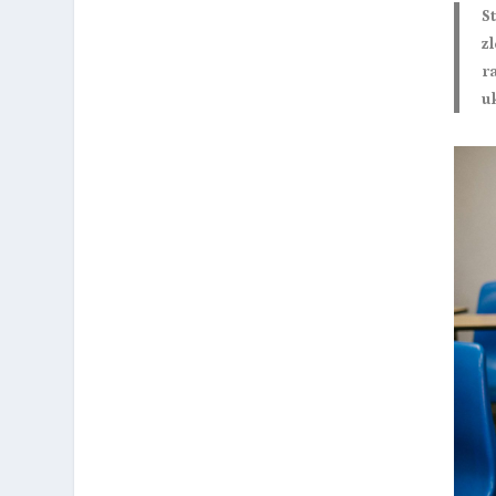
S
z
r
u