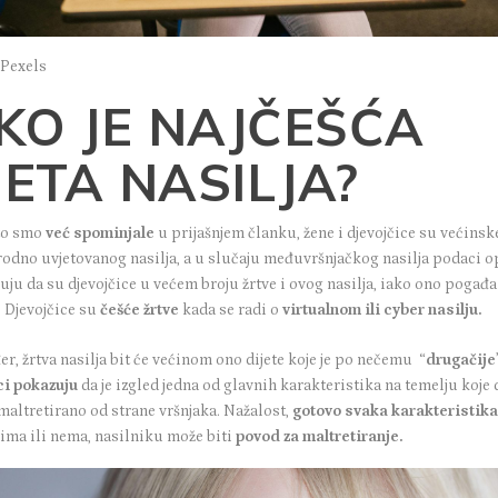
 Pexels
KO JE NAJČEŠĆA
ETA NASILJA?
to smo
već spominjale
u prijašnjem članku
, žene i djevojčice su većinsk
 rodno uvjetovanog nasilja, a u slučaju međuvršnjačkog nasilja podaci o
ju da su djevojčice u većem broju žrtve i ovog nasilja, iako ono pogađa
. Djevojčice su
češće žrtve
kada se radi o
virtualnom ili
cyber nasilju.
r, žrtva nasilja bit će većinom ono dijete koje je po nečemu “
drugačije
i pokazuju
da je izgled jedna od glavnih karakteristika na temelju koje 
maltretirano od strane vršnjaka. Nažalost,
gotovo svaka karakteristik
 ima ili nema, nasilniku može biti
povod za maltretiranje.