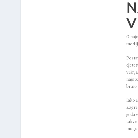
N
V
O naj
medi
Postav
djetet
vršnja
najopa
bitno 
Iako 
Zagre
je da 
takve 
mog