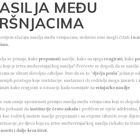
ASILJA MEĐU
RŠNJACIMA
novijem slučaju nasilja među vršnjacima, nedavno smo mogli čitati
i u 
jima
.
lja se pitanje, kako
prepoznati
nasilje, kako na njega
reagirati
, kako
p
u koje je žrtva međuvršnjačkog nasilja? Prečesto se dogodi da se nasilj
cima ne shvati dovoljno ozbiljno. Stav da su to “
dječja posla
” jedan je o
snijih pristupa koje institucije, nastavnici ili roditelji mogu zauzeti i z
znati kako reagirati u situaciji kada sumnjate na
vršnjačko nasilje
.
će vam ranije spomenuti primjer nasilja među vršnjacima koji se dogodi
bu pokazati da
institucije često zakažu
i problem ne riješe adekvatno, 
vi kao roditelj možete nasilje prepoznati i na vrijeme izbaviti svoje dijete
situacije, jer djeca koja su žrtve međuvršnjačkog nasilja itekako tu tra
u
nositi i dalje kroz život
.