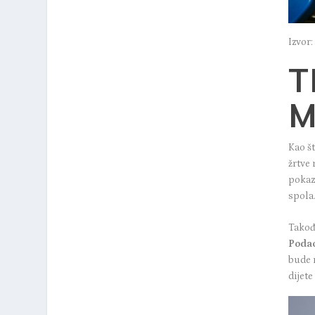
Izvor:
T
M
Kao š
žrtve
pokazu
spola
Takođe
Podac
bude 
dijete