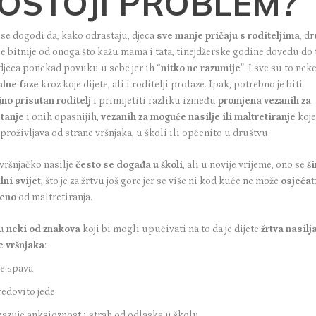
OSTOJI PROBLEM?
 se dogodi da, kako odrastaju, djeca
sve manje pričaju s roditeljima
, d
je bitnije od onoga što kažu mama i tata, tinejdžerske godine dovedu do
 djeca ponekad povuku u sebe jer ih “
nitko ne razumije
”. I sve su to nek
lne faze
kroz koje dijete, ali i roditelji prolaze. Ipak, potrebno je biti
jno prisutan roditelj
i primijetiti razliku između
promjena vezanih za
tanje
i onih opasnijih,
vezanih za moguće nasilje ili maltretiranje
koj
 proživljava od strane vršnjaka, u školi ili općenito u društvu.
ršnjačko nasilje
često se događa u školi
, ali u novije vrijeme, ono se
ši
lni svijet
, što je za žrtvu još gore jer se više ni kod kuće ne može
osjećat
ćeno
od maltretiranja.
su
neki od znakova
koji bi mogli upućivati na to da je dijete
žrtva nasilj
e vršnjaka
:
e spava
edovito jede
azuje anksioznost i strah od odlaska u školu