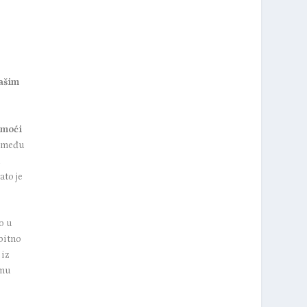
našim
omoći
e među
d
ato je
o u
bitno
 iz
umu