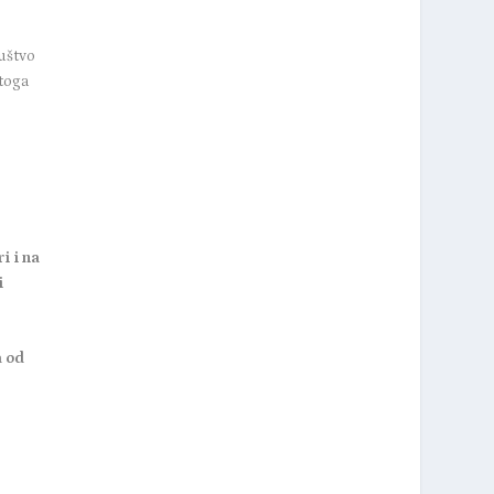
ruštvo
 toga
e
e
ri i na
i
a od