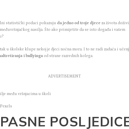
lni statistički podaci pokazuju
da jedno od troje djece
za života doživ
međuvršnjačkog nasilja. Što ako primijetite da se isto događa i vašem
tu?
ak u školske klupe nekoj je djeci noćna mora. I to ne radi zadaća i učenj
altretiranja i bullyinga
od strane razrednih kolega.
ADVERTISEMENT
 Pexels
PASNE POSLJEDIC