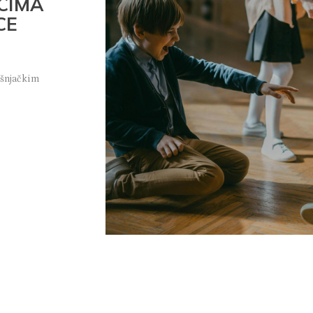
CIMA
CE
ršnjačkim