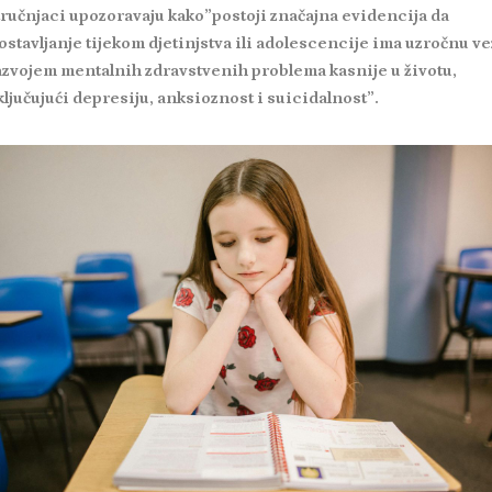
tručnjaci upozoravaju kako”postoji značajna evidencija da
lostavljanje tijekom djetinjstva ili adolescencije ima uzročnu ve
azvojem mentalnih zdravstvenih problema kasnije u životu,
ključujući depresiju, anksioznost i suicidalnost”.