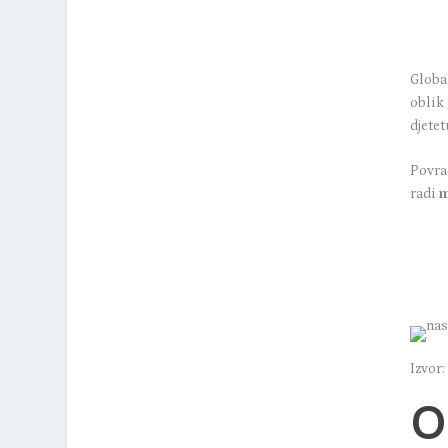
Globa
oblik 
djete
Povrat
radi
m
Izvor:
O