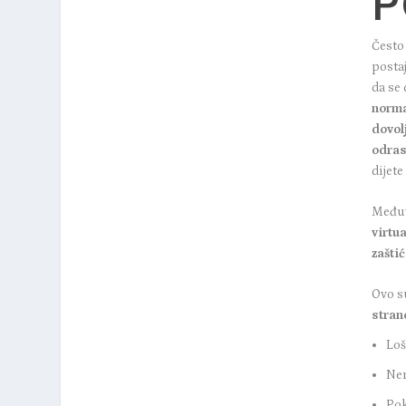
P
Često
posta
da se
norma
dovol
odras
dijete
Međuv
virtua
zašti
Ovo 
stran
Loš
Ner
Pok