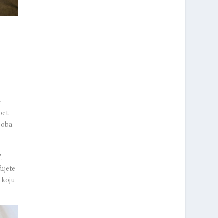
e
pet
 oba
”.
dijete
a
koju