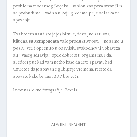
problema modernog čovjeka – zaslon kao prva stvar čim
se probudimo, i zadnja u koju gledamo prije odlaska na
spavanje.
Kvalitetan san
i što je još bitnije, dovoljno sati sna,
ključna su komponenta
vaše produktivnosti – ne samo u
poslu, već i općenito u obavljaju svakodnevnih obaveza,
ali i vašeg zdravlja i opće dobrobiti organizma.
I da,
sljedeći put kad vam netko kaže da ćete spavati kad
umrete i da je spavanje gubljenje vremena, recite da
spavate kako bi nam BDP bio veći.
Izvor naslovne fotografije: Pexels
ADVERTISEMENT