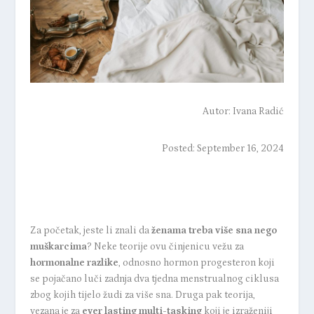
Autor:
Ivana Radić
Posted: September 16, 2024
Za početak, jeste li znali da
ženama treba više sna nego
muškarcima
? Neke teorije ovu činjenicu vežu za
hormonalne razlike
, odnosno hormon progesteron koji
se pojačano luči zadnja dva tjedna menstrualnog ciklusa
zbog kojih tijelo žudi za više sna. Druga pak teorija,
vezana je za
ever lasting multi-tasking
koji je izraženiji