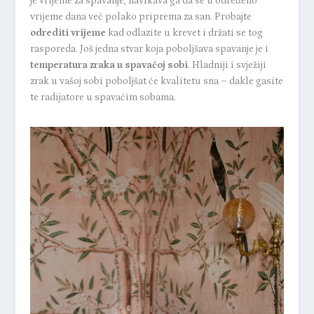
je vrijeme za spavanje, navikava ga da se u određeno
vrijeme dana već polako priprema za san. Probajte
odrediti vrijeme
kad odlazite u krevet i držati se tog
rasporeda. Još jedna stvar koja poboljšava spavanje je i
temperatura zraka u spavaćoj sobi
. Hladniji i svježiji
zrak u vašoj sobi poboljšat će kvalitetu sna – dakle gasite
te radijatore u spavaćim sobama.