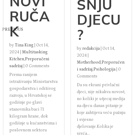
NOVI
ŠNJU
RUČA
DJECU
K
?
PREVIOUS
by
Tina King
|
Oct 14,
by
redakcija
|
Oct 14,
2024
|
Multitasking
2024
|
Kitchen
,
Preporučeni
Motherhood
,
Preporučen
sadržaj
|
0 Comments
i sadržaj
,
Psihologija
|
0
Prema ranijem
Comments
istraživanju Ministarstva
Da su ekrani privlačni
gospodarstva i održivog
djeci, nije nikakva novost,
razvoja, u Hrvatskoj se
no koliki je utjecaj medija
godišnje po glavi
na djecu danas pitanje je
stanovnika baci 71
koje zahtijeva veću pažnju
kilogram hrane, dok
i svjesno
godišnje u kućanstvima i
djelovanje.Kolika je
poslovnom sektoru
sreća...