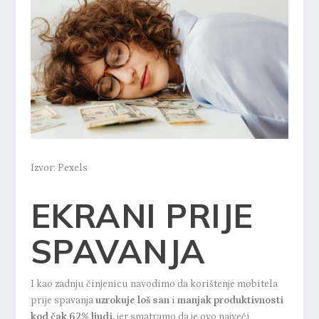
Izvor: Pexels
EKRANI PRIJE
SPAVANJA
I kao zadnju činjenicu navodimo da korištenje mobitela
prije spavanja
uzrokuje loš san
i
manjak produktivnosti
kod čak 62% ljudi,
jer smatramo da je ovo najveći