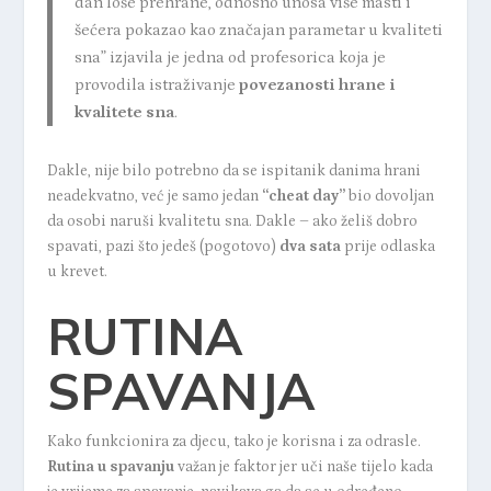
dan loše prehrane, odnosno unosa više masti i
šećera pokazao kao značajan parametar u kvaliteti
sna”
izjavila je jedna od profesorica koja je
provodila istraživanje
povezanosti hrane i
kvalitete sna
.
Dakle, nije bilo potrebno da se ispitanik danima hrani
neadekvatno, već je samo jedan
“cheat day”
bio dovoljan
da osobi naruši kvalitetu sna. Dakle – ako želiš dobro
spavati, pazi što jedeš (pogotovo)
dva sata
prije odlaska
u krevet.
RUTINA
SPAVANJA
Kako funkcionira za djecu, tako je korisna i za odrasle.
Rutina u spavanju
važan je faktor jer uči naše tijelo kada