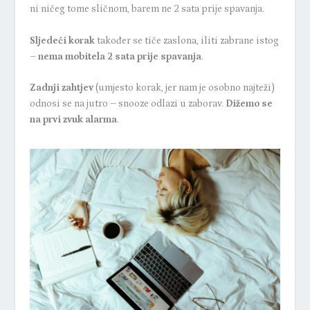
ni ničeg tome sličnom, barem ne 2 sata prije spavanja.
Sljedeći korak
također se tiče zaslona, iliti zabrane istog
–
nema mobitela 2 sata prije spavanja
.
Zadnji zahtjev
(umjesto korak, jer nam je osobno najteži)
odnosi se na jutro – snooze odlazi u zaborav.
Dižemo se
na prvi zvuk alarma
.