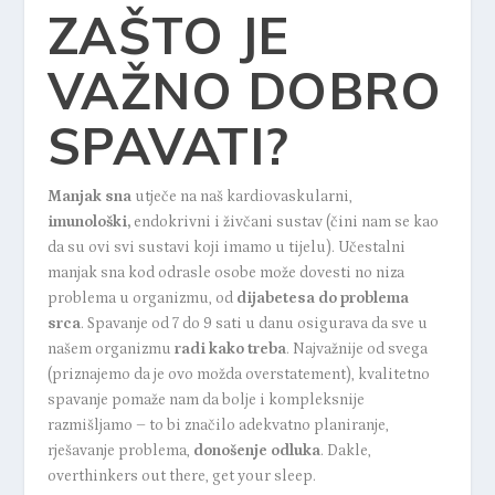
ZAŠTO JE
VAŽNO DOBRO
SPAVATI?
Manjak sna
utječe na naš kardiovaskularni,
imunološki
,
endokrivni i živčani sustav (čini nam se kao
da su ovi svi sustavi koji imamo u tijelu). Učestalni
manjak sna kod odrasle osobe može dovesti no niza
problema u organizmu, od
dijabetesa do problema
srca
. Spavanje od 7 do 9 sati u danu osigurava da sve u
našem organizmu
radi kako treba
. Najvažnije od svega
(priznajemo da je ovo možda overstatement), kvalitetno
spavanje pomaže nam da bolje i kompleksnije
razmišljamo – to bi značilo adekvatno planiranje,
rješavanje problema,
donošenje odluka
. Dakle,
overthinkers out there, get your sleep
.