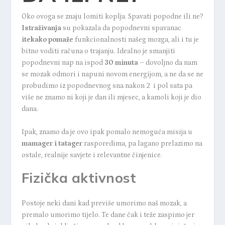
Oko ovoga se znaju lomiti koplja. Spavati popodne ili ne?
Istraživanja
su pokazala da popodnevni spavanac
itekako pomaže
funkcionalnosti našeg mozga, ali i tu je
bitno voditi računa o trajanju. Idealno je smanjiti
popodnevni nap na ispod
30 minuta
– dovoljno da nam
se mozak odmori i napuni novom energijom, a ne da se ne
probudimo iz popodnevnog sna nakon 2 i pol sata pa
više ne znamo ni koji je dan ili mjesec, a kamoli koji je dio
dana.
Ipak, znamo da je ovo ipak pomalo nemoguća misija u
mamager i tatager
rasporedima, pa lagano prelazimo na
ostale, realnije savjete i relevantne činjenice.
Fizička aktivnost
Postoje neki dani kad previše umorimo naš mozak, a
premalo umorimo tijelo. Te dane čak i teže zaspimo jer