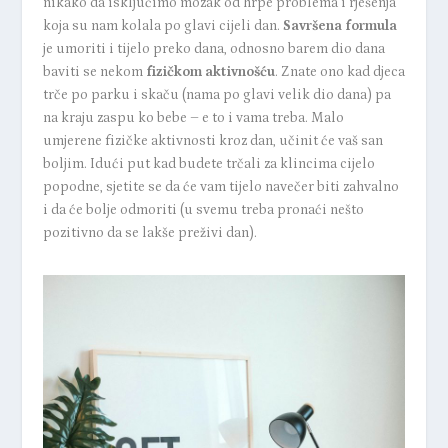
nikako da isključimo mozak od hrpe problema i rješenja
koja su nam kolala po glavi cijeli dan.
Savršena formula
je umoriti i tijelo preko dana, odnosno barem dio dana
baviti se nekom
fizičkom aktivnošću
. Znate ono kad djeca
trče po parku i skaču (nama po glavi velik dio dana) pa
na kraju zaspu ko bebe – e to i vama treba. Malo
umjerene fizičke aktivnosti kroz dan, učinit će vaš san
boljim. Idući put kad budete trčali za klincima cijelo
popodne, sjetite se da će vam tijelo navečer biti zahvalno
i da će bolje odmoriti (u svemu treba pronaći nešto
pozitivno da se lakše preživi dan).