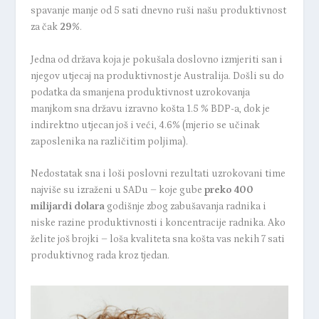
spavanje manje od 5 sati dnevno ruši našu produktivnost
za čak
29%
.
Jedna od država koja je pokušala doslovno izmjeriti san i
njegov utjecaj na produktivnost je Australija. Došli su do
podatka da smanjena produktivnost uzrokovanja
manjkom sna državu izravno košta 1.5 % BDP-a, dok je
indirektno utjecan još i veći, 4.6% (mjerio se učinak
zaposlenika na različitim poljima).
Nedostatak sna i loši poslovni rezultati uzrokovani time
najviše su izraženi u SADu – koje gube
preko 400
milijardi dolara
godišnje zbog zabušavanja radnika i
niske razine produktivnosti i koncentracije radnika.
Ako
želite još brojki – loša kvaliteta sna košta vas nekih 7 sati
produktivnog rada kroz tjedan.