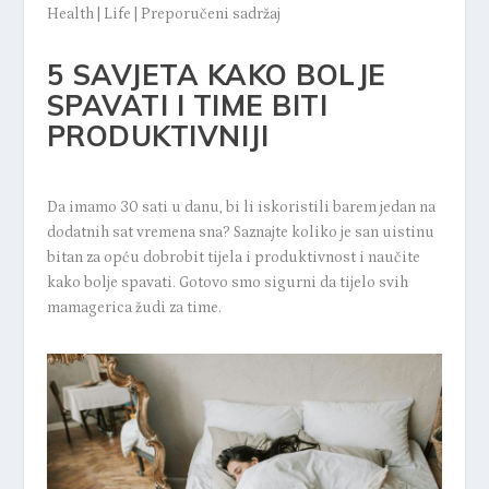
Health
|
Life
|
Preporučeni sadržaj
5 SAVJETA KAKO BOLJE
SPAVATI I TIME BITI
PRODUKTIVNIJI
Da imamo 30 sati u danu, bi li iskoristili barem jedan na
dodatnih sat vremena sna? Saznajte koliko je san uistinu
bitan za opću dobrobit tijela i produktivnost i naučite
kako bolje spavati. Gotovo smo sigurni da tijelo svih
mamagerica žudi za time.