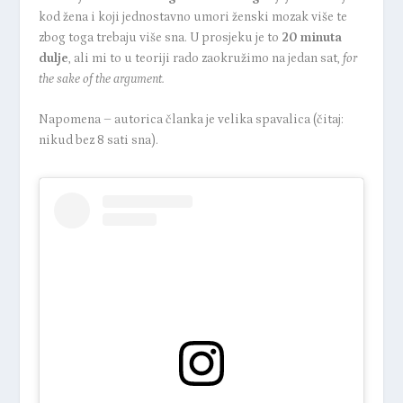
kod žena i koji jednostavno umori ženski mozak više te
zbog toga trebaju više sna. U prosjeku je to
20 minuta
dulje
, ali mi to u teoriji rado zaokružimo na jedan sat,
for
the sake of the argument.
Napomena – autorica članka je velika spavalica (čitaj:
nikud bez 8 sati sna).