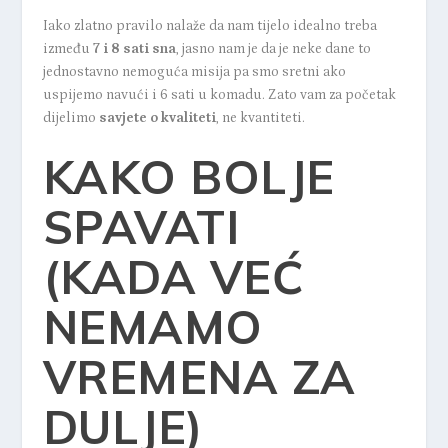
Iako zlatno pravilo nalaže da nam tijelo idealno treba
između
7 i 8 sati sna
, jasno nam je da je neke dane to
jednostavno nemoguća misija pa smo sretni ako
uspijemo navući i 6 sati u komadu. Zato vam za početak
dijelimo
savjete o kvaliteti
, ne kvantiteti.
KAKO
BOLJE
SPAVATI
(KADA VEĆ
NEMAMO
VREMENA ZA
DULJE
)