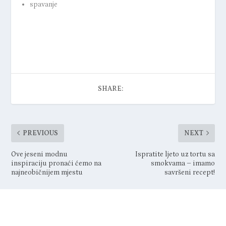
spavanje
SHARE:
PREVIOUS
NEXT
Ove jeseni modnu
Ispratite ljeto uz tortu sa
inspiraciju pronaći ćemo na
smokvama – imamo
najneobičnijem mjestu
savršeni recept!