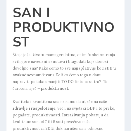
SAN I
PRODUKTIVNO
ST
Što je još u životu mamagera bitno, osim funkcioniranja
svih gore navedenih sustava i blagodati koje donosi
dovoljno sna? Kako ćemo to sve najisplativije koristiti
u
svakodnevnom životu
. Koliko ćemo toga u danu
napraviti pa tako smanjiti TO DO listu za sutra? Ta
čarobna riječ –
produktivnost.
Kvaliteta i kvantitena sna ne samo da utječe na naše
zdravlje i raspoloženje
, već i na svjetski BDP i to preko,
pogađate, produktivnosti.
Istraživanja
pokazuju da
kvalitetan san od 7 ili 8 sati povećava našu
produktivnost za
20%
, dok narušen san, odnosno