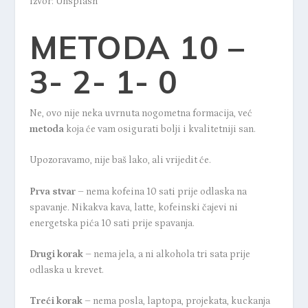
Izvor: Unsplash
METODA 10 –
3- 2- 1- 0
Ne, ovo nije neka uvrnuta nogometna formacija, već
metoda
koja će vam osigurati bolji i kvalitetniji san.
Upozoravamo, nije baš lako, ali vrijedit će.
Prva stvar
– nema kofeina 10 sati prije odlaska na
spavanje. Nikakva kava, latte, kofeinski čajevi ni
energetska pića 10 sati prije spavanja.
Drugi korak
– nema jela, a ni alkohola tri sata prije
odlaska u krevet.
Treći korak
– nema posla, laptopa, projekata, kuckanja