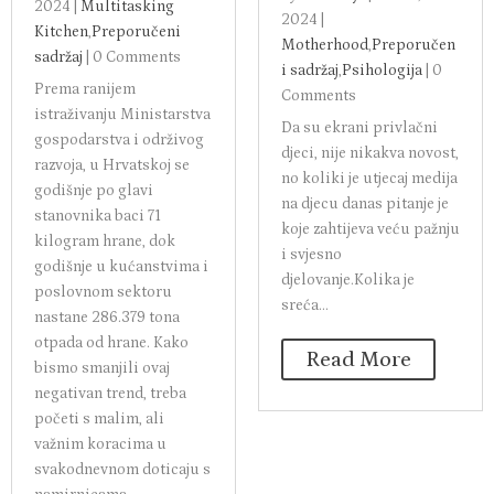
2024
|
Multitasking
2024
|
Kitchen
,
Preporučeni
Motherhood
,
Preporučen
sadržaj
|
0 Comments
i sadržaj
,
Psihologija
|
0
Prema ranijem
Comments
istraživanju Ministarstva
Da su ekrani privlačni
gospodarstva i održivog
djeci, nije nikakva novost,
razvoja, u Hrvatskoj se
no koliki je utjecaj medija
godišnje po glavi
na djecu danas pitanje je
stanovnika baci 71
koje zahtijeva veću pažnju
kilogram hrane, dok
i svjesno
godišnje u kućanstvima i
djelovanje.Kolika je
poslovnom sektoru
sreća...
nastane 286.379 tona
otpada od hrane. Kako
Read More
bismo smanjili ovaj
negativan trend, treba
početi s malim, ali
važnim koracima u
svakodnevnom doticaju s