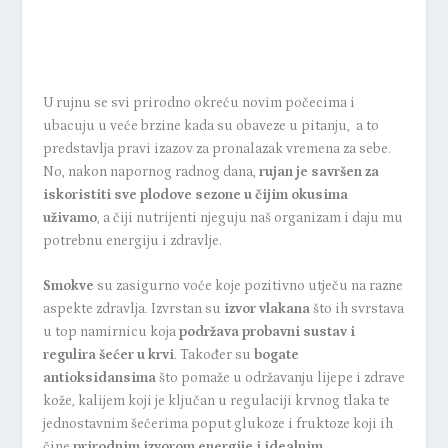
U rujnu se svi prirodno okreću novim počecima i
ubacuju u veće brzine kada su obaveze u pitanju, a to
predstavlja pravi izazov za pronalazak vremena za sebe.
No, nakon napornog radnog dana,
rujan je savršen za
iskoristiti
sve plodove sezone u čijim okusima
uživamo
, a čiji nutrijenti njeguju naš organizam i daju mu
potrebnu energiju i zdravlje.
Smokve
su zasigurno voće koje pozitivno utječu na razne
aspekte zdravlja. Izvrstan su
izvor vlakana
što ih svrstava
u top namirnicu koja
podržava probavni sustav i
regulira šećer u krvi
. Također su
bogate
antioksidansima
što pomaže u održavanju lijepe i zdrave
kože, kalijem koji je ključan u regulaciji krvnog tlaka te
jednostavnim šećerima poput glukoze i fruktoze koji ih
čine
prirodnim izvorom energije i idealnim