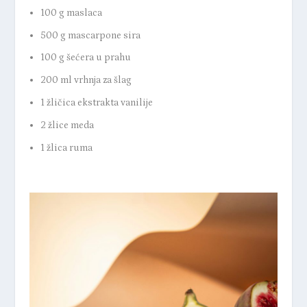
100 g maslaca
500 g mascarpone sira
100 g šećera u prahu
200 ml vrhnja za šlag
1 žličica ekstrakta vanilije
2 žlice meda
1 žlica ruma