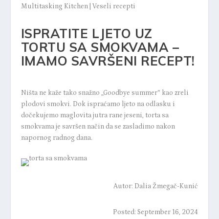
Multitasking Kitchen
|
Veseli recepti
ISPRATITE LJETO UZ
TORTU SA SMOKVAMA –
IMAMO SAVRŠENI RECEPT!
Ništa ne kaže tako snažno „Goodbye summer“ kao zreli
plodovi smokvi. Dok ispraćamo ljeto na odlasku i
dočekujemo maglovita jutra rane jeseni, torta sa
smokvama je savršen način da se zasladimo nakon
napornog radnog dana.
Autor:
Dalia Žmegač-Kunić
Posted: September 16, 2024