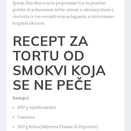
ljetom. Bez obzira na to pripremate li je za posebne
prilike ili jednostavno želite uživati u ukusnoj slastici,
ova torta će vas osvojiti svojom laganim, a istovremeno
bogatim okusom.
RECEPT ZA
TORTU OD
SMOKVI KOJA
SE NE PEČE
Sastojci:
400 g svježih smokvi
1 naranča
300 g keksa (mljevena Plazma ili Digestive)