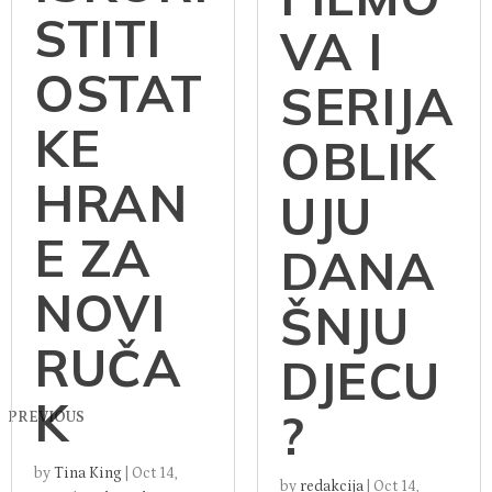
STITI
VA I
OSTAT
SERIJA
KE
OBLIK
HRAN
UJU
E ZA
DANA
NOVI
ŠNJU
RUČA
DJECU
K
?
PREVIOUS
by
Tina King
|
Oct 14,
by
redakcija
|
Oct 14,