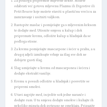
Za podlogu pripremite mljevene kekse. Možete
odabrati već gotovu mljevenu Plazmu ili Digestive ili
Petit Beurre koje možete staviti u plastičnu vrećicu za
zamrzavanje i usitniti valjkom.
Rastopite maslac i pomiješajte ga s mljevenim keksom
te dodajte med. Utisnite smjesu u kalup i dok
pripremate kremu, odložite kalup u hladnjak da se
podloga stisne.
Za kremu pomiješajte mascarpone i šećer u prahu, a u
drugoj zdjeli izmiksajte vrhnje za šlag sve dok ne
dobijete gusti šlag.
Šlag umiješajte u kremu od mascarponea i šećera i
dodajte ekstrakt vanilije.
Kremu u posudi odložite u hladnjak i posvetite se
pripremi smokvi.
U tavi zagrijte med, iscjedite sok jedne naranče i
dodajte rum. U tu smjesu dodajte smokve i kuhajte ih
nekoliko minuta dok potpuno ne omekšaju. Pripazite