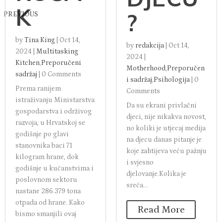
K
?
PREVIOUS
by
Tina King
|
Oct 14,
by
redakcija
|
Oct 14,
2024
|
Multitasking
2024
|
Kitchen
,
Preporučeni
Motherhood
,
Preporučen
sadržaj
|
0 Comments
i sadržaj
,
Psihologija
|
0
Prema ranijem
Comments
istraživanju Ministarstva
Da su ekrani privlačni
gospodarstva i održivog
djeci, nije nikakva novost,
razvoja, u Hrvatskoj se
no koliki je utjecaj medija
godišnje po glavi
na djecu danas pitanje je
stanovnika baci 71
koje zahtijeva veću pažnju
kilogram hrane, dok
i svjesno
godišnje u kućanstvima i
djelovanje.Kolika je
poslovnom sektoru
sreća...
nastane 286.379 tona
otpada od hrane. Kako
Read More
bismo smanjili ovaj