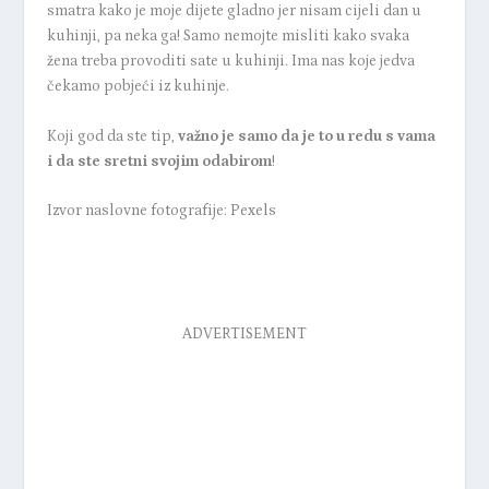
smatra kako je moje dijete gladno jer nisam cijeli dan u
kuhinji, pa neka ga!
Samo nemojte misliti kako svaka
žena treba provoditi sate u kuhinji. Ima nas koje jedva
čekamo pobjeći iz kuhinje.
Koji god da ste tip,
važno je samo da je to u redu s vama
i da ste sretni svojim odabirom
!
Izvor naslovne fotografije: Pexels
ADVERTISEMENT