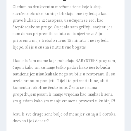
Gledam na društvenim mrežama žene koje kuhaju
savršene obroke, kuhinje blistaju, one izgledaju kao
prave kuharice iz časopisa, usuđujem se reći kao
Stepfordske supruge.
Osjećala sam grižnju savjesti jer
sam danas pripremila salatu od tunjevine za čiju
pripremu mi je trebalo ravno 15 minuta! I ne izgleda
lijepo, ali je ukusna i nutritivno bogata!
I kad slušam mame koje pohađaju BABYSTEPS program,
čujem kako im kuhanje teško pada i kako
često budu
osuđene jer nisu kuhale
nego su bile u restoranu ili su
uzele hranu za ponijeti.
Htjeli to priznati ili ne, ali ti
komentari okoline često bole. Često se i sama
propitkujem jesam li manje vrijedna kao majka ili žena
što gledam kako što manje vremena provesti u kuhinji?!
Jesu li sve druge žene bolje od mene jer kuhaju 3 obroka
dnevno i još desert?