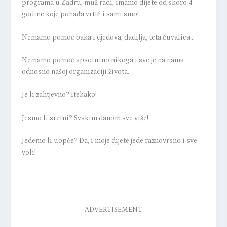
programa u Zadru, muž radi, imamo dijete od skoro 4
godine koje
pohađa vrtić
i sami smo!
Nemamo pomoć baka i djedova,
dadilja
, teta čuvalica…
Nemamo pomoć apsolutno nikoga i sve je na nama
odnosno našoj organizaciji života.
Je li zahtjevno? Itekako!
Jesmo li sretni? Svakim danom sve više!
Jedemo li uopće? Da, i moje dijete jede raznovrsno i sve
voli!
ADVERTISEMENT