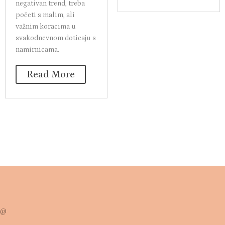
negativan trend, treba
početi s malim, ali
važnim koracima u
svakodnevnom doticaju s
namirnicama.
Read More
@