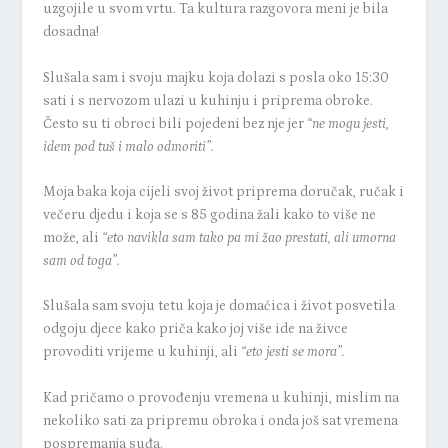
uzgojile u svom vrtu. Ta kultura razgovora meni je bila
dosadna!
Slušala sam i svoju majku koja dolazi s posla oko 15:30
sati i s nervozom ulazi u kuhinju i priprema obroke.
Često su ti obroci bili pojedeni bez nje jer
“ne mogu jesti,
idem pod tuš i malo odmoriti”.
Moja baka koja cijeli svoj život priprema doručak, ručak i
večeru djedu i koja se s 85 godina žali kako to više ne
može, ali
“
eto navikla sam tako pa mi žao prestati, ali umorna
sam od toga”.
Slušala sam svoju tetu koja je domaćica i život posvetila
odgoju djece kako priča kako joj više ide na živce
provoditi vrijeme u kuhinji, ali
“
eto jesti se mora”.
Kad pričamo o provođenju vremena u kuhinji, mislim na
nekoliko sati za pripremu obroka i onda još sat vremena
pospremanja suđa.