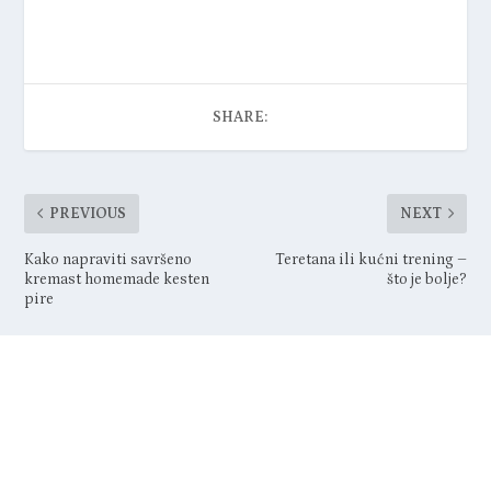
SHARE:
PREVIOUS
NEXT
Kako napraviti savršeno
Teretana ili kućni trening –
kremast homemade kesten
što je bolje?
pire