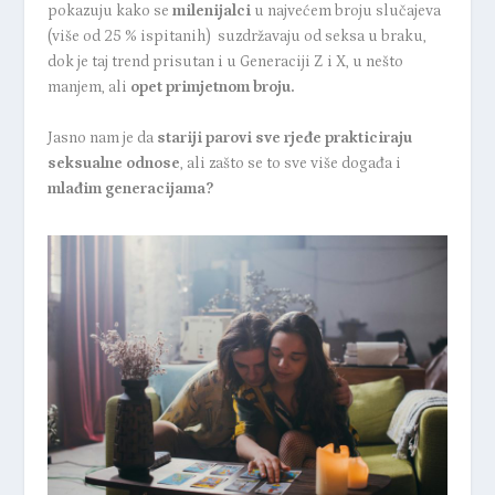
pokazuju kako se
milenijalci
u najvećem broju slučajeva
(više od 25 % ispitanih) suzdržavaju od seksa u braku,
dok je taj trend prisutan i u Generaciji Z i X, u nešto
manjem, ali
opet primjetnom broju.
Jasno nam je da
stariji parovi sve rjeđe prakticiraju
seksualne odnose
, ali zašto se to sve više događa i
mlađim generacijama?