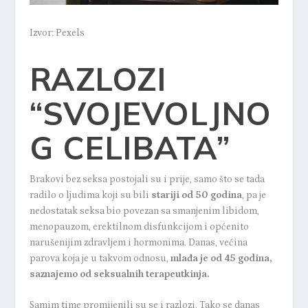
Izvor: Pexels
RAZLOZI
“SVOJEVOLJNO
G CELIBATA”
Brakovi bez seksa postojali su i prije, samo što se tada
radilo o ljudima koji su bili
stariji od 50 godina
, pa je
nedostatak seksa bio povezan sa smanjenim libidom,
menopauzom, erektilnom disfunkcijom i općenito
narušenijim zdravljem i hormonima. Danas, većina
parova koja je u takvom odnosu,
mlađa je od 45 godina,
saznajemo od seksualnih terapeutkinja
.
Samim time promijenili su se i razlozi. Tako se danas