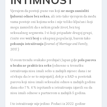
Vjerujem da postoji puno vas koji
ne mogu zamisliti
ljubavni odnos bez seksa
, ali isto tako vjerujem da među
vama postoje oni kojima seks i nije toliko ključan i koji
mogu zamisliti da s nekim grade život, bez tog
seksualnog segmenta. I vi koji pripadate drugoj grupi,
činite sve
veći broj
u ukupnoj populaciji, barem tako
pokazuju istraživanja
(
Journal of Marriage and Family
,
2017.)
U ovom trendu svakako
prednjači Japan
gdje
pola parova
u braku ne prakticira seks
(odnosno u trenutku
istraživanja nisu imali seks u zadnjih mjesec dana i ne
očekuju da će se to mijenjati), dok je u SAD-u postotak
parova koji nisu imali seksualni odnos u zadnjih godinu
dana oko 7 %. 4 % ispitanih u istraživanju izjavili su da
nisu imali odnose s partnerom u zadnjih 5 godina.
I to istraživanje nije jedino. Podaci iz 2022. godine