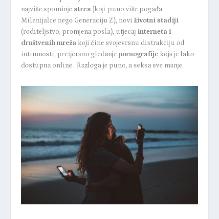
najviše spominje
stres
(koji puno više pogađa
Milenijalce nego Generaciju Z), novi
životni stadiji
(roditeljstvo, promjena posla), utjecaj
interneta i
društvenih mreža
koji čine svojevrsnu distrakciju od
intimnosti, pretjerano gledanje
pornografije
koja je lako
dostupna online. Razloga je puno, a seksa sve manje.