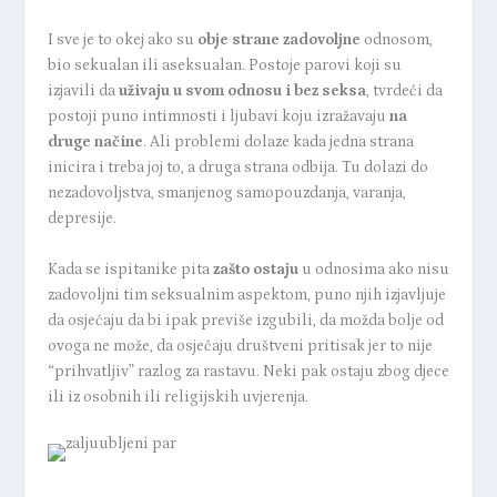
I sve je to okej ako su
obje strane zadovoljne
odnosom,
bio sekualan ili aseksualan. Postoje parovi koji su
izjavili da
uživaju u svom odnosu i bez seksa
, tvrdeći da
postoji puno intimnosti i ljubavi koju izražavaju
na
druge načine
. Ali problemi dolaze kada jedna strana
inicira i treba joj to, a druga strana odbija. Tu dolazi do
nezadovoljstva, smanjenog samopouzdanja, varanja,
depresije.
Kada se ispitanike pita
zašto ostaju
u odnosima ako nisu
zadovoljni tim seksualnim aspektom, puno njih izjavljuje
da osjećaju da bi ipak previše izgubili, da možda bolje od
ovoga ne može, da osjećaju društveni pritisak jer to nije
“prihvatljiv” razlog za rastavu. Neki pak ostaju zbog djece
ili iz osobnih ili religijskih uvjerenja.