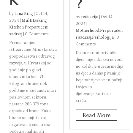
?
by
Tina King
|
Oct 14,
by
redakcija
|
Oct 14,
2024
|
Multitasking
2024
|
Kitchen
,
Preporučeni
Motherhood
,
Preporučen
sadržaj
|
0 Comments
i sadržaj
,
Psihologija
|
0
Prema ranijem
Comments
istraživanju Ministarstva
Da su ekrani privlačni
gospodarstva i održivog
djeci, nije nikakva novost,
razvoja, u Hrvatskoj se
no koliki je utjecaj medija
godišnje po glavi
na djecu danas pitanje je
stanovnika baci 71
koje zahtijeva veću pažnju
kilogram hrane, dok
i svjesno
godišnje u kućanstvima i
djelovanje.Kolika je
poslovnom sektoru
sreća...
nastane 286.379 tona
otpada od hrane. Kako
Read More
bismo smanjili ovaj
negativan trend, treba
početi s malim, ali