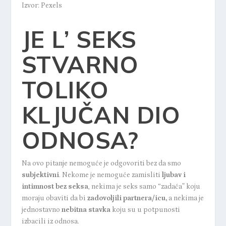
Izvor: Pexels
JE L’ SEKS
STVARNO
TOLIKO
KLJUČAN DIO
ODNOSA?
Na ovo pitanje nemoguće je odgovoriti bez da smo
subjektivni
. Nekome je nemoguće zamisliti
ljubav i
intimnost bez seksa
, nekima je seks samo “zadaća” koju
moraju obaviti da bi
zadovoljili partnera/icu,
a nekima je
jednostavno
nebitna stavka
koju su u potpunosti
izbacili iz odnosa.