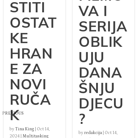
STITI
VA I
OSTAT
SERIJA
KE
OBLIK
HRAN
UJU
E ZA
DANA
NOVI
ŠNJU
RUČA
DJECU
K
?
PREVIOUS
by
Tina King
|
Oct 14,
by
redakcija
|
Oct 14,
2024
|
Multitasking