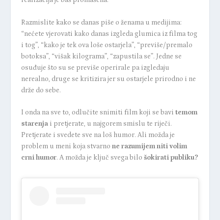
realizacija je baš promašena.
Razmislite kako se danas piše o ženama u medijima:
“nećete vjerovati kako danas izgleda glumica iz filma tog
i tog”, “kako je tek ova loše ostarjela”, “previše/premalo
botoksa”, “višak kilograma”, “zapustila se”.
Jedne se
osuđuje što su se previše operirale pa izgledaju
nerealno, druge se kritizira jer su ostarjele prirodno i ne
drže do sebe.
I onda na sve to, odlučite snimiti film koji se bavi
temom
starenja
i pretjerate, u najgorem smislu te riječi.
Pretjerate i svedete sve na loš humor. Ali možda je
problem u meni koja stvarno
ne razumijem niti volim
crni humor
. A možda je ključ svega bilo
šokirati publiku?