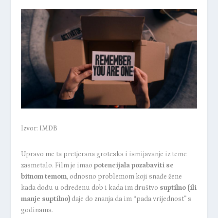
Izvor: IMDB
Upravo me ta pretjerana groteska i ismijavanje iz teme
zasmetalo. Film je imao
potencijala pozabaviti se
bitnom temom
, odnosno problemom koji snađe žene
kada dođu u određenu dob i kada im društvo
suptilno (ili
manje suptilno)
daje do znanja da im “pada vrijednost” s
godinama.