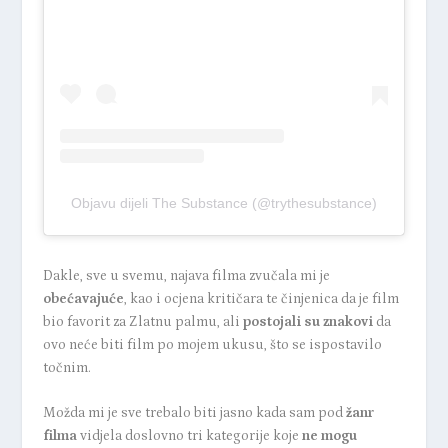
Objavu dijeli The Substance (@trythesubstance)
Dakle, sve u svemu, najava filma zvučala mi je
obećavajuće
, kao i ocjena kritičara te činjenica da je film
bio favorit za Zlatnu palmu, ali
postojali su znakovi
da
ovo neće biti film po mojem ukusu, što se ispostavilo
točnim.
Možda mi je sve trebalo biti jasno kada sam pod
žanr
filma
vidjela doslovno tri kategorije koje
ne mogu