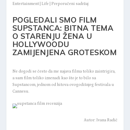
Entertainment
|
Life
|
Preporučeni sadržaj
POGLEDALI SMO FILM
SUPSTANCA: BITNA TEMA
O STARENJU ŽENA U
HOLLYWOODU
ZAMIJENJENA GROTESKOM
Ne dogodi se često da me najava filma toliko zaintrigira,
a sam film toliko iznenadi kao što je to bilo sa
Supstancom, jednom od hitova ovogodišnjeg festivala u
Cannesu.
Autor:
Ivana Radić