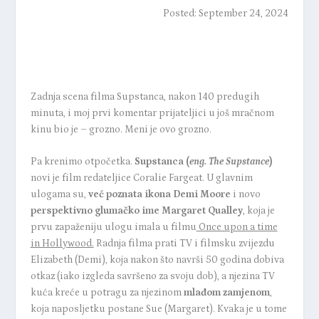
Posted: September 24, 2024
Zadnja scena filma Supstanca, nakon 140 predugih
minuta, i moj prvi komentar prijateljici u još mračnom
kinu bio je – grozno. Meni je ovo grozno.
Pa krenimo otpočetka.
Supstanca (
eng. The Supstance
)
novi je film redateljice Coralie Fargeat. U glavnim
ulogama su,
već poznata ikona Demi Moore
i novo
perspektivno glumačko ime Margaret Qualley
, koja je
prvu zapaženiju ulogu imala u filmu
Once upon a time
in Hollywood
.
Radnja filma prati TV i filmsku zvijezdu
Elizabeth (Demi), koja nakon što navrši 50 godina dobiva
otkaz (iako izgleda savršeno za svoju dob), a njezina TV
kuća kreće u potragu za njezinom
mlađom zamjenom
,
koja naposljetku postane Sue (Margaret). Kvaka je u tome