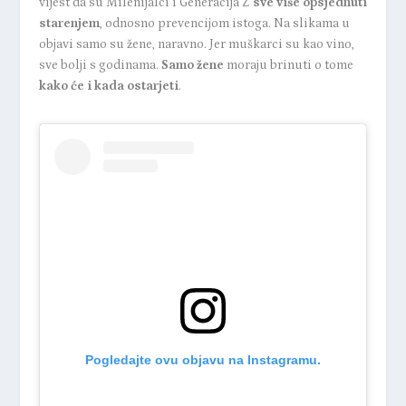
vijest da su Milenijalci i Generacija Z
sve više opsjednuti
starenjem
, odnosno prevencijom istoga. Na slikama u
objavi samo su žene, naravno. Jer muškarci su kao vino,
sve bolji s godinama.
Samo žene
moraju brinuti o tome
kako će i kada ostarjeti
.
Pogledajte ovu objavu na Instagramu.