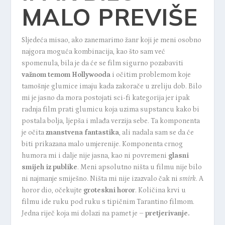
MALO PREVIŠE
Sljedeća misao, ako zanemarimo žanr koji je meni osobno
najgora moguća kombinacija, kao što sam već
spomenula, bila je da će se film sigurno pozabaviti
važnom temom Hollywooda
i očitim problemom koje
tamošnje glumice imaju kada zakorače u zreliju dob. Bilo
mi je jasno da mora postojati sci-fi kategorija jer ipak
radnja film prati glumicu koja uzima supstancu kako bi
postala bolja, ljepša i mlađa verzija sebe. Ta komponenta
je očita
znanstvena fantastika
, ali nadala sam se da će
biti prikazana malo umjerenije. Komponenta crnog
humora mi i dalje nije jasna, kao ni povremeni
glasni
smijeh iz publike
. Meni apsolutno ništa u filmu nije bilo
ni najmanje smiješno. Ništa mi nije izazvalo čak ni
smirk
. A
horor dio, očekujte
groteskni horor
. Količina krvi u
filmu ide ruku pod ruku s tipičnim Tarantino filmom.
Jedna riječ koja mi dolazi na pamet je –
pretjerivanje.