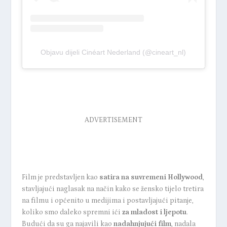
Objavu dijeli Cinéart Nederland (@cineart_nl)
ADVERTISEMENT
Film je predstavljen kao
satira na suvremeni Hollywood
,
stavljajući naglasak na način kako se žensko tijelo tretira
na filmu i općenito u medijima i postavljajući pitanje,
koliko smo daleko spremni ići
za mladost i ljepotu
.
Budući da su ga najavili kao
nadahnjujući film
, nadala