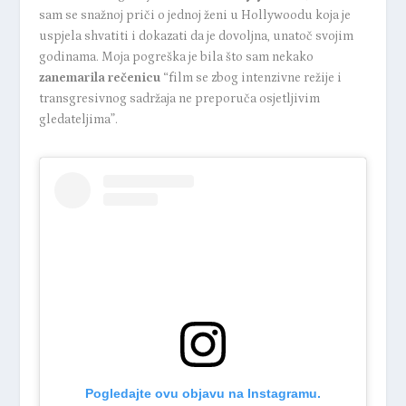
sam se snažnoj priči o jednoj ženi u Hollywoodu koja je
uspjela shvatiti i dokazati da je dovoljna, unatoč svojim
godinama. Moja pogreška je bila što sam nekako
zanemarila rečenicu
“film se zbog intenzivne režije i
transgresivnog sadržaja ne preporuča osjetljivim
gledateljima”.
Pogledajte ovu objavu na Instagramu.