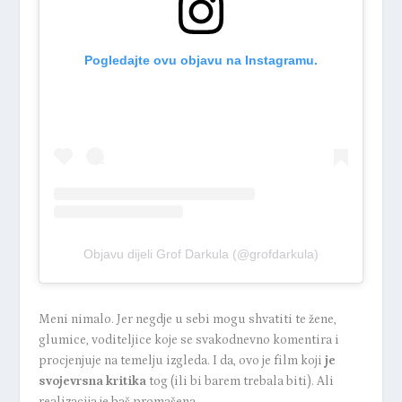
Pogledajte ovu objavu na Instagramu.
Objavu dijeli Grof Darkula (@grofdarkula)
Meni nimalo. Jer negdje u sebi mogu shvatiti te žene,
glumice, voditeljice koje se svakodnevno komentira i
procjenjuje na temelju izgleda. I da, ovo je film koji
je
svojevrsna kritika
tog (ili bi barem trebala biti). Ali