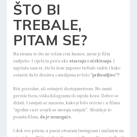
ŠTO BI
TREBALE,
PITAM SE?
Na stranu to što ne volim crni humor, mene je film
razljutio. I cijela ta priča oko
starenja i očekivanja
. I
zapitala sam se, što bi žene zapravo trebale raditi i kako
ostariti da bi društvu i medijima to bilo
“prihvatljivo”?
Biti prirodne, ali ostarjeti dostojanstveno. Ne imati
previše bora, viška kilograma ili sijedu kosu. Dobro se
držati. I smijati se naravno, kako je bilo rečeno i u filmu
“zgodne cure uvijek se moraju smijati”. Možda je to
poanta filma,
da je nemoguće.
I dok ovo pišem, u pauzi otvaram Instagram i nailazim na