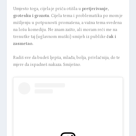
Umjesto toga, cijela je priča otišla u
pretjerivanje,
grotesku i grozotu
. Cijela tema i problematika po mom je
mišljenju u potpunosti promašena, a važna tema svedena
na lošu komediju. Ne znam zašto, ali moram reći me na
trenutke taj (uglavnom muški) smijeh iz publike
čak i
zasmetao.
Radiš sve da budeš ljepša, mlađa, bolja, privlačnija, do te
mjere da ispadneš nakaza. Smiješno.