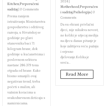
2024
|
Kitchen
,
Preporučeni
Motherhood
,
Preporučen
sadržaj
|
0 Comments
i sadržaj
,
Psihologija
|
0
Prema ranijem
Comments
istraživanju Ministarstva
Da su ekrani privlačni
gospodarstva i održivog
djeci, nije nikakva novost,
razvoja, u Hrvatskoj se
no koliki je utjecaj medija
godišnje po glavi
na djecu danas pitanje je
stanovnika baci 71
koje zahtijeva veću pažnju
kilogram hrane, dok
i svjesno
godišnje u kućanstvima i
djelovanje.Kolika je
poslovnom sektoru
sreća...
nastane 286.379 tona
otpada od hrane. Kako
Read More
bismo smanjili ovaj
negativan trend, treba
početi s malim, ali
važnim koracima u
svakodnevnom doticaju s
namirnicama.