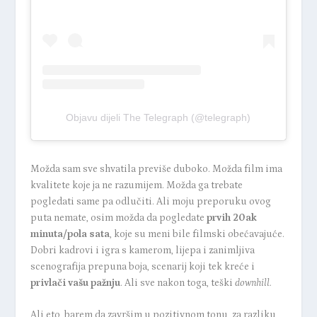
Objavu dijeli The Telegraph (@telegraph)
Možda sam sve shvatila previše duboko. Možda film ima
kvalitete koje ja ne razumijem. Možda ga trebate
pogledati same pa odlučiti. Ali moju preporuku ovog
puta nemate, osim možda da pogledate
prvih 20ak
minuta/pola sata
, koje su meni bile filmski obećavajuće.
Dobri kadrovi i igra s kamerom, lijepa i zanimljiva
scenografija prepuna boja, scenarij koji tek kreće i
privlači vašu pažnju
. Ali sve nakon toga, teški
downhill.
Ali eto, barem da završim u pozitivnom tonu, za razliku