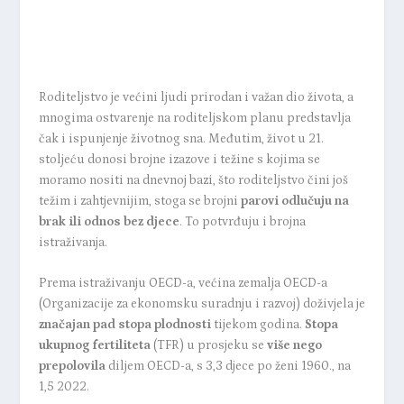
Roditeljstvo je većini ljudi prirodan i važan dio života, a
mnogima ostvarenje na roditeljskom planu predstavlja
čak i ispunjenje životnog sna. Međutim, život u 21.
stoljeću donosi brojne izazove i težine s kojima se
moramo nositi na dnevnoj bazi, što roditeljstvo čini još
težim i zahtjevnijim, stoga se brojni
parovi odlučuju na
brak ili odnos bez djece
. To potvrđuju i brojna
istraživanja.
Prema
istraživanju OECD-a
, većina zemalja OECD-a
(Organizacije za ekonomsku suradnju i razvoj) doživjela je
značajan pad stopa plodnosti
tijekom godina.
Stopa
ukupnog fertiliteta
(TFR) u prosjeku se
više nego
prepolovila
diljem OECD-a, s 3,3 djece po ženi 1960., na
1,5 2022.