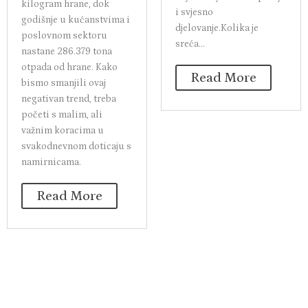
kilogram hrane, dok
i svjesno
godišnje u kućanstvima i
djelovanje.Kolika je
poslovnom sektoru
sreća...
nastane 286.379 tona
otpada od hrane. Kako
Read More
bismo smanjili ovaj
negativan trend, treba
početi s malim, ali
važnim koracima u
svakodnevnom doticaju s
namirnicama.
Read More