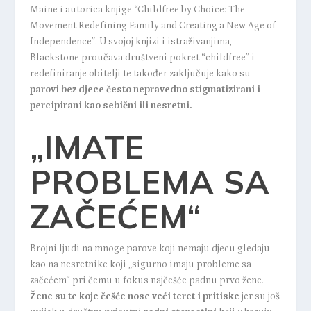
Maine i autorica knjige “Childfree by Choice: The
Movement Redefining Family and Creating a New Age of
Independence”. U svojoj knjizi i istraživanjima,
Blackstone proučava društveni pokret “childfree” i
redefiniranje obitelji te također zaključuje kako su
parovi bez djece često nepravedno stigmatizirani i
percipirani kao sebični ili nesretni.
„IMATE
PROBLEMA SA
ZAČEĆEM“
Brojni ljudi na mnoge parove koji nemaju djecu gledaju
kao na nesretnike koji „sigurno imaju probleme sa
začećem“ pri čemu u fokus najčešće padnu prvo žene.
Žene su te koje češće nose veći teret i pritiske
jer su još