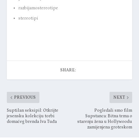
razbijamostereotipe
stereotipi
SHARE:
PREVIOUS
NEXT
Suptilan seksipil: Otkrijte
Pogledali smo film
jesensku kolekciju torbi
Supstanca: Bitna tema o
domaćeg brenda Iva Tuđa
starenju žena u Hollywoodu
zamijenjena groteskom