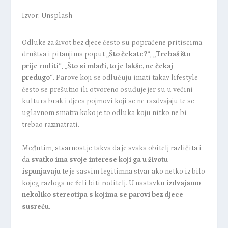
Izvor: Unsplash
Odluke za život bez djece često su popraćene pritiscima
društva i pitanjima poput „
Što čekate?
“, „
Trebaš što
prije roditi
“, „
Što si mlađi, to je lakše, ne čekaj
predugo
“. Parove koji se odlučuju imati takav lifestyle
često se prešutno ili otvoreno osuđuje jer su u većini
kultura brak i djeca pojmovi koji se ne razdvajaju te se
uglavnom smatra kako je to odluka koju nitko ne bi
trebao razmatrati.
Međutim, stvarnost je takva da je svaka obitelj različita i
da
svatko ima svoje interese koji ga u životu
ispunjavaju
te je sasvim legitimna stvar ako netko iz bilo
kojeg razloga ne želi biti roditelj. U nastavku
izdvajamo
nekoliko stereotipa s kojima se parovi bez djece
susreću
.