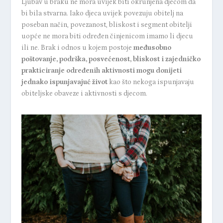
Ljubav u braku ne mora uvijek biti okrunjena djecom da
bi bila stvarna. Iako djeca uvijek povezuju obitelj na
poseban način, povezanost, bliskost i segment obitelji
uopće ne mora biti određen činjenicom imamo li djecu
ili ne. Brak i odnos u kojem postoje
međusobno
poštovanje, podrška, posvećenost, bliskost i zajedničko
prakticiranje određenih aktivnosti mogu donijeti
jednako ispunjavajuć život
kao što nekoga ispunjavaju
obiteljske obaveze i aktivnosti s djecom.