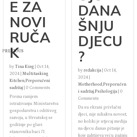
E ZA
DANA
NOVI
ŠNJU
RUČA
DJECU
K
?
PREVIOUS
by
Tina King
|
Oct 14,
by
redakcija
|
Oct 14,
2024
|
Multitasking
2024
|
Kitchen
,
Preporučeni
Motherhood
,
Preporučen
sadržaj
|
0 Comments
i sadržaj
,
Psihologija
|
0
Prema ranijem
Comments
istraživanju Ministarstva
Da su ekrani privlačni
gospodarstva i održivog
djeci, nije nikakva novost,
razvoja, u Hrvatskoj se
no koliki je utjecaj medija
godišnje po glavi
na djecu danas pitanje je
stanovnika baci 71
koje zahtijeva veću pažnju