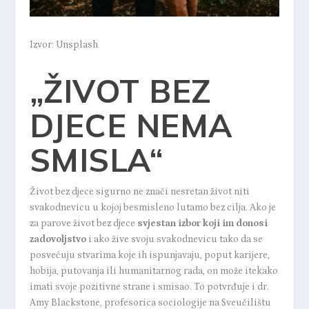
Izvor: Unsplash
„ŽIVOT BEZ
DJECE NEMA
SMISLA“
Život bez djece sigurno ne znači nesretan život niti
svakodnevicu u kojoj besmisleno lutamo bez cilja. Ako je
za parove život bez djece
svjestan izbor koji im donosi
zadovoljstvo
i ako žive svoju svakodnevicu tako da se
posvećuju stvarima koje ih ispunjavaju, poput karijere,
hobija, putovanja ili humanitarnog rada, on može itekako
imati svoje pozitivne strane i smisao. To potvrđuje i dr.
Amy Blackstone, profesorica sociologije na Sveučilištu