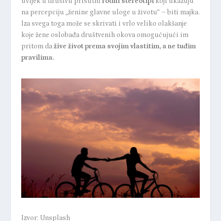
uvijek u društvu prisutni
rodni stereotipi
koji ukazuju
na percepciju „ženine glavne uloge u životu“ – biti majka.
Iza svega toga može se skrivati i vrlo veliko olakšanje
koje žene oslobađa društvenih okova omogućujući im
pritom da
žive život prema svojim vlastitim, a ne tuđim
pravilima.
Izvor: Unsplash