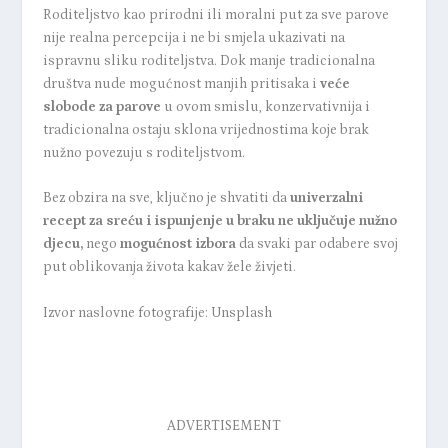
Roditeljstvo kao prirodni ili moralni put za sve parove
nije realna percepcija i ne bi smjela ukazivati na
ispravnu sliku roditeljstva. Dok manje tradicionalna
društva nude mogućnost manjih pritisaka i
veće
slobode za parove
u ovom smislu, konzervativnija i
tradicionalna ostaju sklona vrijednostima koje brak
nužno povezuju s roditeljstvom.
Bez obzira na sve, ključno je shvatiti da
univerzalni
recept za sreću i ispunjenje u braku ne uključuje nužno
djecu,
nego
mogućnost izbora
da svaki par odabere svoj
put oblikovanja života kakav žele živjeti.
Izvor naslovne fotografije: Unsplash
ADVERTISEMENT