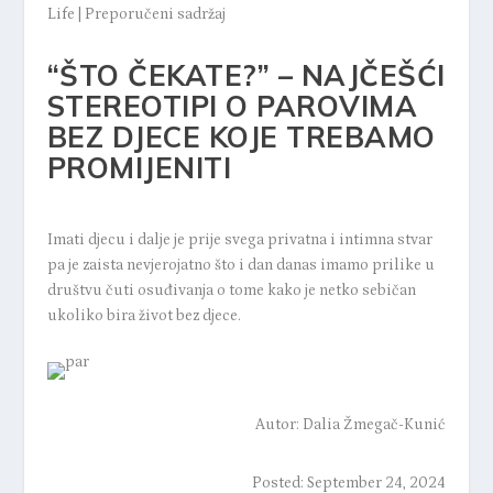
Life
|
Preporučeni sadržaj
“ŠTO ČEKATE?” – NAJČEŠĆI
STEREOTIPI O PAROVIMA
BEZ DJECE KOJE TREBAMO
PROMIJENITI
Imati djecu i dalje je prije svega privatna i intimna stvar
pa je zaista nevjerojatno što i dan danas imamo prilike u
društvu čuti osuđivanja o tome kako je netko sebičan
ukoliko bira život bez djece.
Autor:
Dalia Žmegač-Kunić
Posted: September 24, 2024