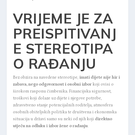
VRIJEME JE ZA
PREISPITIVANJ
E STEREOTIPA
O RAĐANJU
Bez obzira na navedene stereotipe,
imati dijete nije hir i
zabava, nego odgovornost i osobni izbor
koji ovisi o
širokom rasponu čimbenika. Financijska sigurnost,
troškovi koji dolaze uz dijete i njegove potrebe,
zdravstveno stanje potencijalnih roditelja, atmosfera
osobnih obiteljskih politika te društvena i ekonomska
situacija u državi samo su neki od njih koji
direktno
utječu na odluku i izbor žene o rađanju
.