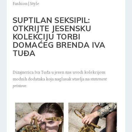
Fashion
|
Style
SUPTILAN SEKSIPIL:
OTKRIJTE JESENSKU
KOLEKCIJU TORBI
DOMAĆEG BRENDA IVA
TUĐA
Dizajnerica Iva Tuđa u jesen nas uvodi kolekcijom
modnih dodataka koja naglasak stavlja na
statement
printove
.