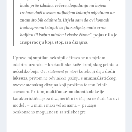
kada prije izlaska, večere, događanja na kojem
trebam doći u svom najboljem izdanju odjednom ne
znam što bih odabrala. Htjela sam da ovi komadi
budu spremni stajati uz fino odijelo, malu crnu
haljinu ili kožnu minicu i visoke čizme”
, pojasnila je
inspiraciju koja stoji iza dizajna.
Upravo taj
suptilan seksipil
očitava se u smjelom
odabiru uzoraka –
krokodilske kože i zmijskog printa u
nekoliko boja
. Ovi
statement printovi
kolekciji daju
dodir
luksuza
, pritom ne odvlačeći pažnju s
minimalističkog,
svevremenskog dizajna
koji prožima formu Ivinih
asesoara. Pritom,
multifunkcionalnost kolekcije
karakteristična je za dizajneričin izričaj pa ne čudi što ovi
modeli – u mini i maxi veličinama – pružaju
beskonačno mogućnosti za stilske igre.