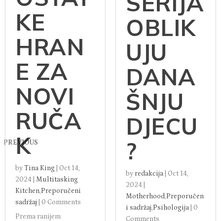
SERIJA
KE
OBLIK
HRAN
UJU
E ZA
DANA
NOVI
ŠNJU
RUČA
DJECU
K
?
PREVIOUS
by
Tina King
|
Oct 14,
by
redakcija
|
Oct 14,
2024
|
Multitasking
2024
|
Kitchen
,
Preporučeni
Motherhood
,
Preporučen
sadržaj
|
0 Comments
i sadržaj
,
Psihologija
|
0
Prema ranijem
Comments