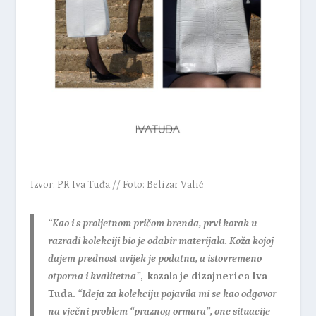
Izvor: PR Iva Tuđa // Foto: Belizar Valić
“Kao i s proljetnom pričom brenda, prvi korak u
razradi kolekciji bio je odabir materijala. Koža kojoj
dajem prednost uvijek je podatna, a istovremeno
otporna i kvalitetna”
, kazala je
dizajnerica Iva
Tuđa
.
“Ideja za kolekciju pojavila mi se kao odgovor
na vječni problem “praznog ormara”, one situacije