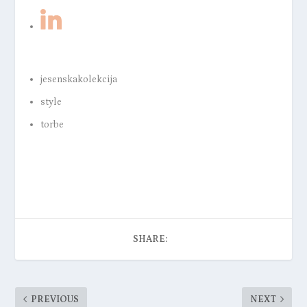
jesenskakolekcija
style
torbe
SHARE:
PREVIOUS
NEXT