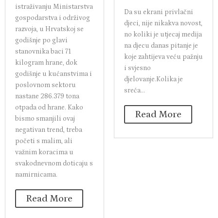
istraživanju Ministarstva
Da su ekrani privlačni
gospodarstva i održivog
djeci, nije nikakva novost,
razvoja, u Hrvatskoj se
no koliki je utjecaj medija
godišnje po glavi
na djecu danas pitanje je
stanovnika baci 71
koje zahtijeva veću pažnju
kilogram hrane, dok
i svjesno
godišnje u kućanstvima i
djelovanje.Kolika je
poslovnom sektoru
sreća...
nastane 286.379 tona
otpada od hrane. Kako
Read More
bismo smanjili ovaj
negativan trend, treba
početi s malim, ali
važnim koracima u
svakodnevnom doticaju s
namirnicama.
Read More