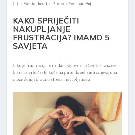
Life
|
Mental health
|
Preporučeni sadržaj
KAKO SPRIJEČITI
NAKUPLJANJE
FRUSTRACIJA? IMAMO 5
SAVJETA
Iako je frustracija prirodan odgovor na životne izazove
koji nas vrlo često koče na putu do željenih ciljeva, ona
može donijeti puno stresa i iscrpljenosti.