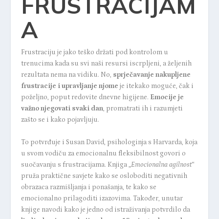
FRUSTRACIJAM
A
Frustraciju je jako teško držati pod kontrolom u
trenucima kada su svi naši resursi iscrpljeni, a željenih
rezultata nema na vidiku. No,
sprječavanje nakupljene
frustracije i upravljanje njome
je itekako moguće, čak i
poželjno, poput redovite dnevne higijene.
Emocije je
važno njegovati svaki dan
, promatrati ih i razumjeti
zašto se i kako pojavljuju.
To potvrđuje i Susan David, psihologinja s Harvarda, koja
u svom vodiču za emocionalnu fleksibilnost govori o
suočavanju s frustracijama. Knjiga „
Emocionalna agilnost
“
pruža praktične savjete kako se osloboditi negativnih
obrazaca razmišljanja i ponašanja, te kako se
emocionalno prilagoditi izazovima. Također, unutar
knjige navodi kako je jedno od istraživanja potvrdilo da