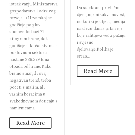
istraživanju Ministarstva
Da su ekrani privlačni
gospodarstva i održivog
djeci, nije nikakva novost,
razvoja, u Hrvatskoj se
no koliki je utjecaj medija
godišnje po glavi
na djecu danas pitanje je
stanovnika baci 71
koje zahtijeva veću pažnju
kilogram hrane, dok
i svjesno
godišnje u kućanstvima i
djelovanje.Kolika je
poslovnom sektoru
sreća...
nastane 286.379 tona
otpada od hrane. Kako
Read More
bismo smanjili ovaj
negativan trend, treba
početi s malim, ali
važnim koracima u
svakodnevnom doticaju s
namirnicama.
Read More