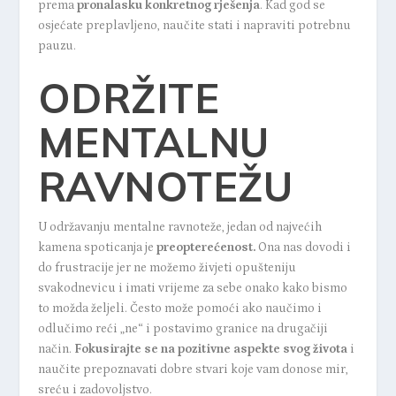
prema
pronalasku konkretnog rješenja
. Kad god se
osjećate preplavljeno, naučite stati i napraviti potrebnu
pauzu.
ODRŽITE
MENTALNU
RAVNOTEŽU
U održavanju mentalne ravnoteže, jedan od najvećih
kamena spoticanja je
preopterećenost.
Ona nas dovodi i
do frustracije jer ne možemo živjeti opušteniju
svakodnevicu i imati vrijeme za sebe onako kako bismo
to možda željeli. Često može pomoći ako naučimo i
odlučimo reći „ne“ i postavimo granice na drugačiji
način.
Fokusirajte se na pozitivne aspekte svog života
i
naučite prepoznavati dobre stvari koje vam donose mir,
sreću i zadovoljstvo.