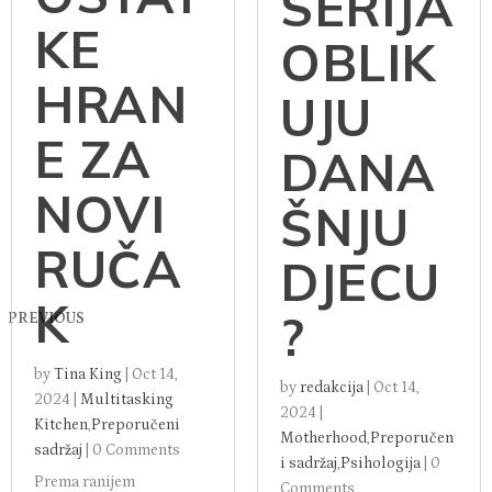
SERIJA
KE
OBLIK
HRAN
UJU
E ZA
DANA
NOVI
ŠNJU
RUČA
DJECU
K
?
PREVIOUS
by
Tina King
|
Oct 14,
by
redakcija
|
Oct 14,
2024
|
Multitasking
2024
|
Kitchen
,
Preporučeni
Motherhood
,
Preporučen
sadržaj
|
0 Comments
i sadržaj
,
Psihologija
|
0
Prema ranijem
Comments