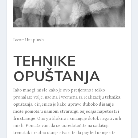
Izvor: Unsplash
TEHNIKE
OPUŠTANJA
Iako mnogi misle kako je ovo pretjerano i teško
pronalaze volje, načina i vremena za realizaciju
tehnika
opuštanja
, činjenica je kako upravo
duboko disanje
može pomoći u samom stvaranju osjećaja napetosti i
frustracije
. Ono ga blokira i smanjuje dotok negativnih
misli. Pomaže vam da se usredotočite na sadašnji
trenutak i realno stanje stvari te da pogled usmjerite