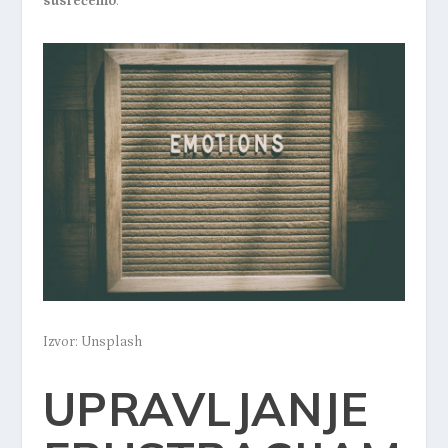
susrećemo
.
Izvor: Unsplash
UPRAVLJANJE