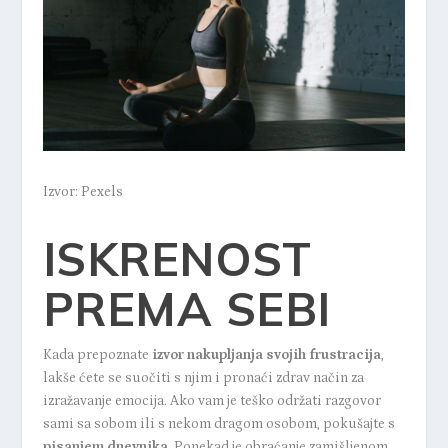
Izvor: Pexels
ISKRENOST
PREMA SEBI
Kada prepoznate
izvor nakupljanja svojih frustracija
,
lakše ćete se suočiti s njim i pronaći zdrav način za
izražavanje emocija. Ako vam je teško održati razgovor
sami sa sobom ili s nekom dragom osobom, pokušajte s
pisanjem dnevnika
. Ponekad je obraćanje zamišljenom