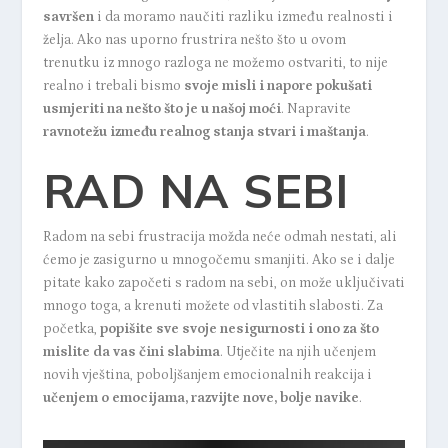
savršen
i da moramo naučiti razliku između realnosti i
želja. Ako nas uporno frustrira nešto što u ovom
trenutku iz mnogo razloga ne možemo ostvariti, to nije
realno i trebali bismo
svoje misli i napore pokušati
usmjeriti na nešto što je u našoj moći
. Napravite
ravnotežu između realnog stanja stvari i maštanja
.
RAD NA SEBI
Radom na sebi frustracija možda neće odmah nestati, ali
ćemo je zasigurno u mnogočemu smanjiti. Ako se i dalje
pitate kako započeti s radom na sebi, on može uključivati
mnogo toga, a krenuti možete od vlastitih slabosti. Za
početka,
popišite sve svoje nesigurnosti i ono za što
mislite da vas čini slabima
. Utječite na njih učenjem
novih vještina, poboljšanjem emocionalnih reakcija i
učenjem o emocijama, razvijte nove, bolje navike
.