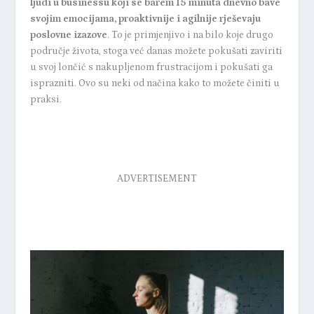
ljudi u businessu koji se barem 15 minuta dnevno bave
svojim emocijama, proaktivnije i agilnije rješevaju
poslovne izazove
. To je primjenjivo i na bilo koje drugo
područje života, stoga već danas možete pokušati zaviriti
u svoj lončić s nakupljenom frustracijom i pokušati ga
isprazniti. Ovo su neki od načina kako to možete činiti u
praksi.
ADVERTISEMENT