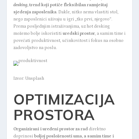
desking
, trend koji potiče fleksibilan razmještaj
sjedenja zaposlenika
. Dakle, nitko nema vlastiti stol,
nego zaposlenici uživaju u igri „tko prvi, njegovo“.
Prema posljednjim
istraživanjima
, uz hot desking
možemo bolje iskoristiti
uredski prostor
, a samim time i
povećati produktivnost, učinkovitost i fokus na osobno
zadovoljstvo na poslu.
Izvor: Unsplash
OPTIMIZACIJA
PROSTORA
Organizirani i
uređeni prostor za rad
direktno
doprinosi
boljoj posloženosti uma, a samim time i