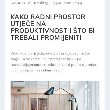
Business
|
Multitasking
|
Preporučeni sadržaj
KAKO RADNI PROSTOR
UTJEČE NA
PRODUKTIVNOST I ŠTO BI
TREBALI PROMIJENITI
Produktivnost je jedna od stvari za kojom svi vječno
tragaju, a tijekom rujna je potraga za njome još
intenzivnija jer smo prirodno okrenuti prema napretku,
novim pobjedama i radom na sebi.