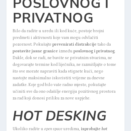
POSLOVNOG I
PRIVATNOG
Bilo da radite u uredu ili kod kuće, postoje brojni
predmeti i aktivnosti koje vam mogu odvlačiti
pozornost. Pokušajte
prevenirati distrakcije
tako da
postavite jasne granice
između
poslovnog i privatnog
.
Dakle, dok se radi, ne bavite se privatnim stvarima, ne
dogovarajte termine kod liječnika, ne razmišljajte o tome
što sve morate napraviti kada stignete kući, nego
nastojte maksimalno iskoristiti vrijeme za dnevne
zadatke. Koje god bilo vaše radno mjesto, pokušajte
učiniti sve da ono odašilje energiju pozitivnog prostora
za rad koji donosi priliku za nove uspjehe.
HOT DESKING
Ukoliko radite u
open space
uredima,
isprobajte
hot