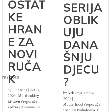
OSTAT
SERIJA
KE
OBLIK
HRAN
UJU
E ZA
DANA
NOVI
ŠNJU
RUČA
DJECU
K
?
PREVIOUS
by
Tina King
|
Oct 14,
by
redakcija
|
Oct 14,
2024
|
Multitasking
2024
|
Kitchen
,
Preporučeni
Motherhood
,
Preporučen
sadržaj
|
0 Comments
i sadržaj
,
Psihologija
|
0