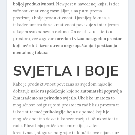
boljoj produktivnosti
. Newport u navedenoj knjizi ističe
važnost kreativnog razmišljanja na putu prema
postizanju bolje produktivnosti i jasnijeg fokusa, a
također smatra da se kreativnost povezuje s interijerom
u kojem svakodnevno radimo. On ne ulazi u estetiku
prostora, već zagovara
uredan i vizualno ugodan prostor
koji neće biti izvor stresa nego opuštanja i postizanja
mentalnog fokusa
.
SVJETLA I BOJE
Kako je produktivnost povezana sa svjetlom najbolje
dokazuje naše
raspoloženje
koje se
automatski popravlja
čim izađemo na prirodno svjetlo
. Ukoliko imate za to
mogućnost, osigurajte si prostor za rad blizu prozora te
iskoristite
moć psihologije boja
uz pomoć kojih je
moguće dodatno dozvati koncentraciju i učinkovitost u
radu. Plava boja potiče koncentraciju, a zelena
kreativnost, stoga se poigrajte i uključite ove nijanse uz