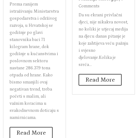
Prema ranijem
Comments
istraživanju Ministarstva
Da su ekrani privlačni
gospodarstva i održivog
djeci, nije nikakva novost,
razvoja, u Hrvatskoj se
no koliki je utjecaj medija
godišnje po glavi
na djecu danas pitanje je
stanovnika baci 71
koje zahtijeva veću pažnju
kilogram hrane, dok
i svjesno
godišnje u kućanstvima i
djelovanje.Kolika je
poslovnom sektoru
sreća...
nastane 286.379 tona
otpada od hrane. Kako
Read More
bismo smanjili ovaj
negativan trend, treba
početi s malim, ali
važnim koracima u
svakodnevnom doticaju s
namirnicama.
Read More