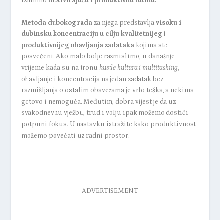
iznimno
motivirajuću i produktivnu rutinu.
Metoda dubokog rada
za njega predstavlja
visoku i
dubinsku koncentraciju u cilju kvalitetnijeg i
produktivnijeg obavljanja zadataka
kojima ste
posvećeni. Ako malo bolje razmislimo, u današnje
vrijeme kada su na tronu
hustle kultura i
multitasking
,
obavljanje i koncentracija na jedan zadatak bez
razmišljanja o ostalim obavezama je vrlo teška, a nekima
gotovo i nemoguća. Međutim, dobra vijest je da uz
svakodnevnu vježbu, trud i volju ipak možemo dostići
potpuni fokus. U nastavku istražite kako produktivnost
možemo povećati uz radni prostor.
ADVERTISEMENT