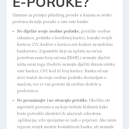
E-PORUKE?
Uzmimo za primjer phishing poruke u kojima se netko
pretvara da šalje poruke u ime vaše banke:
Ne dijelite svoje osobne podatke
,
preslike osobne
iskaznice, podatke o kreditnoj kartici, lozinke svojih
kartica, CVC kodove s kartica niti kodove za mobilno
bankarstvo. Zapamtite da je za uplatu na račun
potreban samo broj računa (IBAN) i nemojte dijeliti
ništa osim toga. Osobito nemojte dijeliti datum isteka
vaše kartice, CVC kod ili broj kartice. Banka od vas
neće tražiti da svoje osobne podatke dostavljate e-
mailom, već će vas pozvati da osobno dođete u
poslovnicu.
Ne preuzimajte i ne otvarajte privitke.
Ukoliko ste
zaprimili poveznicu na koju trebate kliknuti kako
biste potvrdili identitet ili ažurirali određenu
aplikaciju, vrlo vjerojatno se radi o prijevari. Ako niste
sigurni uvijek možete kontaktirati banku, ali nemojte