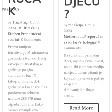
UJU
E ZA
DANA
NOVI
ŠNJU
RUČA
DJECU
K
?
PREVIOUS
by
Tina King
|
Oct 14,
by
redakcija
|
Oct 14,
2024
|
Multitasking
2024
|
Kitchen
,
Preporučeni
Motherhood
,
Preporučen
sadržaj
|
0 Comments
i sadržaj
,
Psihologija
|
0
Prema ranijem
Comments
istraživanju Ministarstva
Da su ekrani privlačni
gospodarstva i održivog
djeci, nije nikakva novost,
razvoja, u Hrvatskoj se
no koliki je utjecaj medija
godišnje po glavi
na djecu danas pitanje je
stanovnika baci 71