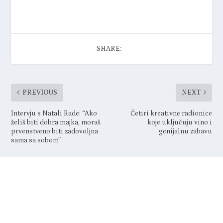
phishing
sigurnijiinternet
sigurnostnainternetu
SHARE:
PREVIOUS
NEXT
Intervju s Natali Rade: “Ako
Četiri kreativne radionice
želiš biti dobra majka, moraš
koje uključuju vino i
prvenstveno biti zadovoljna
genijalnu zabavu
sama sa sobom”