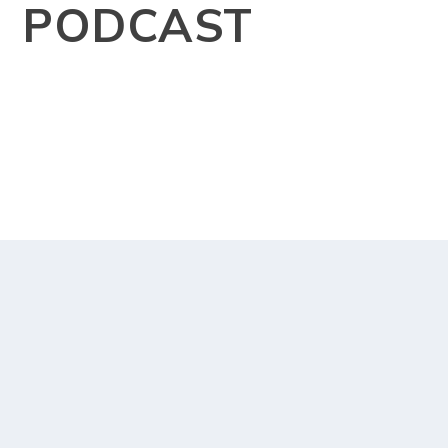
Surprise
Out in November
KOLUMNE
PODCAST