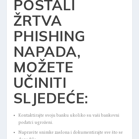
POSTALI
ŽRTVA
PHISHING
NAPADA,
MOŽETE
UČINITI
SLJEDEĆE:
Kontaktirajte svoju banku ukoliko su vaši bankovni
podatci ugroženi.
Napravite snimke zaslona i dokumentirajte sve što se