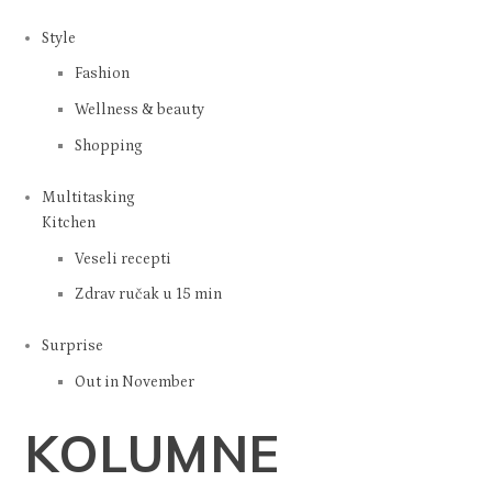
Tech & security
Branding
Networking
Multitasking
Održivost
Style
Fashion
Wellness & beauty
Shopping
Multitasking
Kitchen
Veseli recepti
Zdrav ručak u 15 min