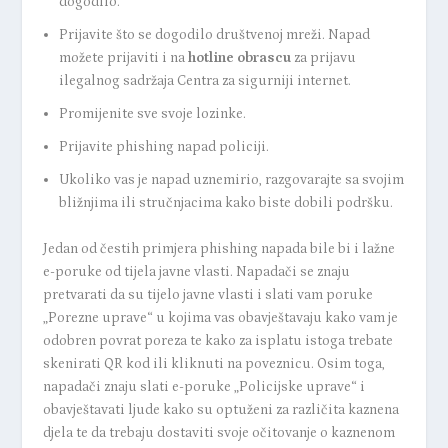
dogodilo.
Prijavite što se dogodilo društvenoj mreži. Napad
možete prijaviti i na
hotline obrascu
za prijavu
ilegalnog sadržaja Centra za sigurniji internet.
Promijenite sve svoje lozinke.
Prijavite phishing napad policiji.
Ukoliko vas je napad uznemirio, razgovarajte sa svojim
bližnjima ili stručnjacima kako biste dobili podršku.
Jedan od čestih primjera phishing napada bile bi i lažne
e-poruke od tijela javne vlasti. Napadači se znaju
pretvarati da su tijelo javne vlasti i slati vam poruke
„Porezne uprave“ u kojima vas obavještavaju kako vam je
odobren povrat poreza te kako za isplatu istoga trebate
skenirati QR kod ili kliknuti na poveznicu. Osim toga,
napadači znaju slati e-poruke „Policijske uprave“ i
obavještavati ljude kako su optuženi za različita kaznena
djela te da trebaju dostaviti svoje očitovanje o kaznenom