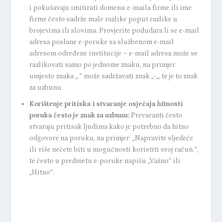
i pokušavaju imitirati domenu e-maila firme ili ime
firme često sadrže male razlike poput razlike u
brojevima ili slovima. Provjerite podudara li se e-mail
adresa poslane e-poruke sa službenom e-mail
adresom određene institucije – e-mail adresa može se
razlikovati samo po jednome znaku, na primjer
umjesto znaka „.“ može sadržavati znak „-„, te je to znak
za uzbunu.
Korištenje pritiska i stvaranje osjećaja hitnosti
poruka često je znak za uzbunu:
Prevaranti često
stvaraju pritisak ljudima kako je potrebno da hitno
odgovore na poruku, na primjer: „Napravite sljedeće
ili više nećete biti u mogućnosti koristiti svoj račun.“,
te često u predmetu e-poruke napišu „Važno“ ili
„Hitno“.