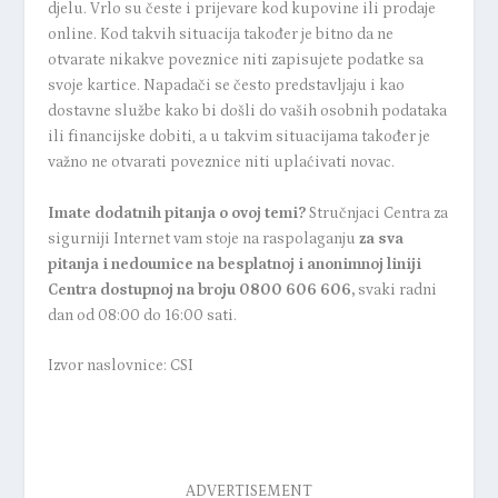
djelu. Vrlo su česte i prijevare kod kupovine ili prodaje
online. Kod takvih situacija također je bitno da ne
otvarate nikakve poveznice niti zapisujete podatke sa
svoje kartice. Napadači se često predstavljaju i kao
dostavne službe kako bi došli do vaših osobnih podataka
ili financijske dobiti, a u takvim situacijama također je
važno ne otvarati poveznice niti uplaćivati novac.
Imate dodatnih pitanja o ovoj temi?
Stručnjaci Centra za
sigurniji Internet vam stoje na raspolaganju
za sva
pitanja i nedoumice na besplatnoj i anonimnoj liniji
Centra dostupnoj na broju 0800 606 606,
svaki radni
dan od 08:00 do 16:00 sati.
Izvor naslovnice: CSI
ADVERTISEMENT