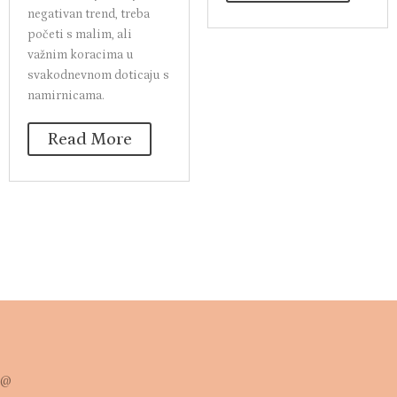
koje zahtijeva veću pažnju
kilogram hrane, dok
i svjesno
godišnje u kućanstvima i
djelovanje.Kolika je
poslovnom sektoru
sreća...
nastane 286.379 tona
otpada od hrane. Kako
Read More
bismo smanjili ovaj
negativan trend, treba
početi s malim, ali
važnim koracima u
svakodnevnom doticaju s
namirnicama.
Read More