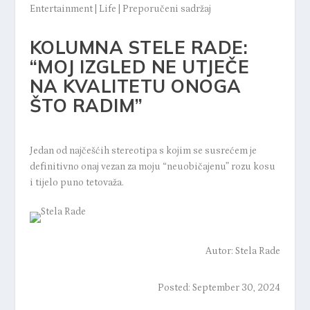
Entertainment
|
Life
|
Preporučeni sadržaj
KOLUMNA STELE RADE:
“MOJ IZGLED NE UTJEČE
NA KVALITETU ONOGA
ŠTO RADIM”
Jedan od najčešćih stereotipa s kojim se susrećem je
definitivno onaj vezan za moju “neuobičajenu” rozu kosu
i tijelo puno tetovaža.
Autor:
Stela Rade
Posted: September 30, 2024