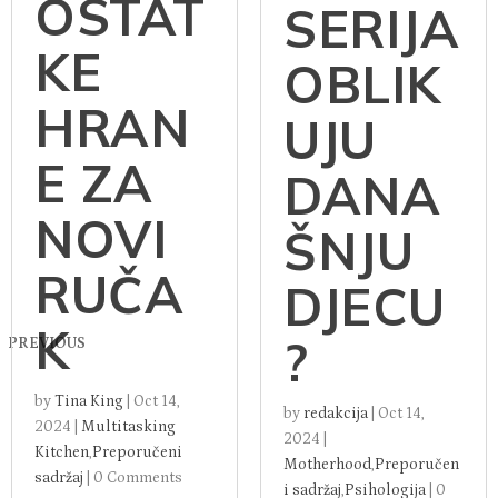
KAKO
IZ
ISKORI
FILMO
STITI
VA I
OSTAT
SERIJA
KE
OBLIK
HRAN
UJU
E ZA
DANA
NOVI
ŠNJU
RUČA
DJECU