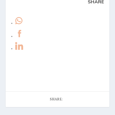
SHARE
kolumna
razbijamostereotipe
stelarade
stereotipi