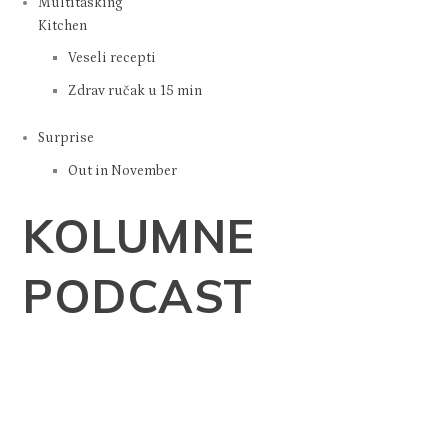
Style
Fashion
Wellness & beauty
Shopping
Multitasking
Kitchen
Veseli recepti
Zdrav ručak u 15 min
Surprise
Out in November
KOLUMNE
PODCAST