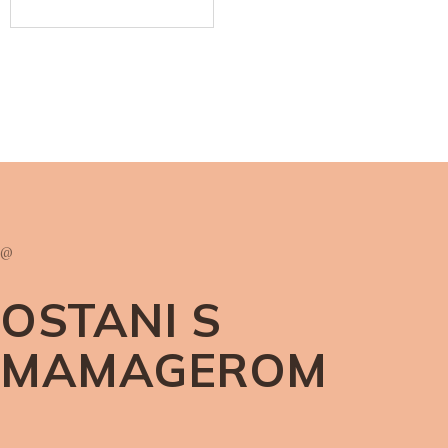
početi s malim, ali
važnim koracima u
svakodnevnom doticaju s
namirnicama.
Read More
@