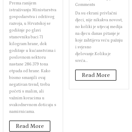
K
?
PREVIOUS
by
Tina King
|
Oct 14,
by
redakcija
|
Oct 14,
2024
|
Multitasking
2024
|
Kitchen
,
Preporučeni
Motherhood
,
Preporučen
sadržaj
|
0 Comments
i sadržaj
,
Psihologija
|
0
Prema ranijem
Comments
istraživanju Ministarstva
Da su ekrani privlačni
gospodarstva i održivog
djeci, nije nikakva novost,
razvoja, u Hrvatskoj se
no koliki je utjecaj medija
godišnje po glavi
na djecu danas pitanje je
stanovnika baci 71
koje zahtijeva veću pažnju
kilogram hrane, dok
i svjesno
godišnje u kućanstvima i
djelovanje.Kolika je
poslovnom sektoru
sreća...
nastane 286.379 tona
otpada od hrane. Kako
Read More
bismo smanjili ovaj
negativan trend, treba