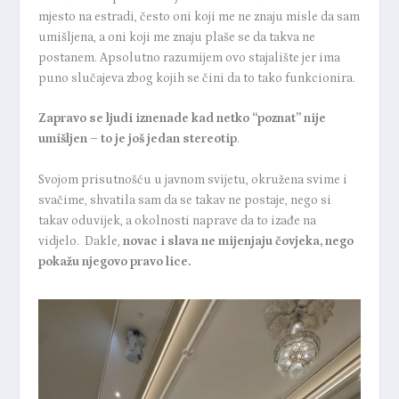
mjesto na estradi, često oni koji me ne znaju misle da sam
umišljena, a oni koji me znaju plaše se da takva ne
postanem. Apsolutno razumijem ovo stajalište jer ima
puno slučajeva zbog kojih se čini da to tako funkcionira.
Zapravo se ljudi iznenade kad netko “poznat” nije
umišljen – to je još jedan stereotip
.
Svojom prisutnošću u javnom svijetu, okružena svime i
svačime, shvatila sam da se takav ne postaje, nego si
takav oduvijek, a okolnosti naprave da to izađe na
vidjelo. Dakle,
novac i slava ne mijenjaju čovjeka, nego
pokažu njegovo pravo lice.