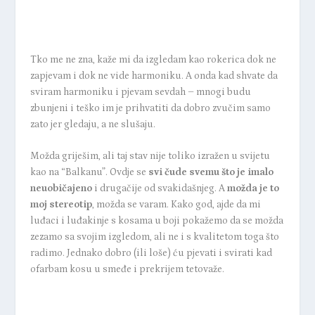
Tko me ne zna, kaže mi da izgledam kao rokerica dok ne
zapjevam i dok ne vide harmoniku. A onda kad shvate da
sviram harmoniku i pjevam sevdah – mnogi budu
zbunjeni i teško im je prihvatiti da dobro zvučim samo
zato jer gledaju, a ne slušaju.
Možda griješim, ali taj stav nije toliko izražen u svijetu
kao na “Balkanu”. Ovdje se
svi čude svemu što je imalo
neuobičajeno
i drugačije od svakidašnjeg. A
možda je to
moj stereotip
, možda se varam. Kako god, ajde da mi
luđaci i luđakinje s kosama u boji pokažemo da se možda
zezamo sa svojim izgledom, ali ne i s kvalitetom toga što
radimo. Jednako dobro (ili loše) ću pjevati i svirati kad
ofarbam kosu u smeđe i prekrijem tetovaže.