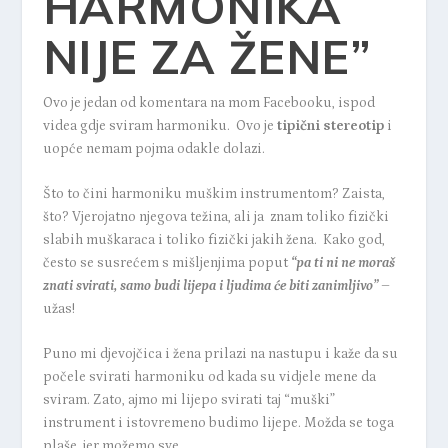
HARMONIKA
NIJE ZA ŽENE”
Ovo je jedan od komentara na mom Facebooku, ispod
videa gdje sviram harmoniku. Ovo je
tipični stereotip
i
uopće nemam pojma odakle dolazi.
Što to čini harmoniku muškim instrumentom? Zaista,
što? Vjerojatno njegova težina, ali ja znam toliko fizički
slabih muškaraca i toliko fizički jakih žena. Kako god,
često se susrećem s mišljenjima poput
“pa ti ni ne moraš
znati svirati, samo budi lijepa i ljudima će biti zanimljivo”
–
užas!
Puno mi djevojčica i žena prilazi na nastupu i kaže da su
počele svirati harmoniku od kada su vidjele mene da
sviram. Zato, ajmo mi lijepo svirati taj “muški”
instrument i istovremeno budimo lijepe. Možda se toga
plaše, jer možemo sve.