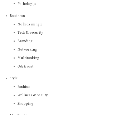
Motherhood
Travel with kids
Mingle with kids
Sigurnost na internetu
Psihologija
Business
No kids mingle
Tech & security
Branding
Networking
Multitasking
Održivost