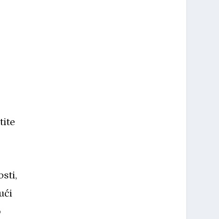
tite
sti,
ući
o