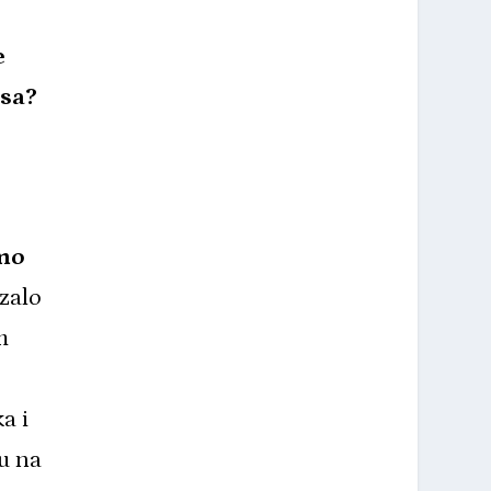
e
isa?
imo
azalo
m
a i
u na