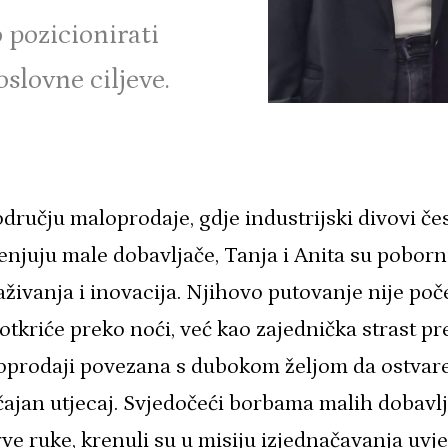
 pozicionirati
oslovne ciljeve.
dručju maloprodaje, gdje industrijski divovi če
enjuju male dobavljače, Tanja i Anita su poborn
živanja i inovacija. Njihovo putovanje nije poč
otkriće preko noći, već kao zajednička strast p
oprodaji povezana s dubokom željom da ostvar
ajan utjecaj. Svjedočeći borbama malih dobavl
rve ruke, krenuli su u misiju izjednačavanja uvje