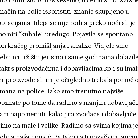
mo raditi, što bi nas veselilo, u čemu smo izvrsn
 način najbolje iskoristiti znanje skupljeno u
oracijama. Ideja se nije rodila preko noći ali je
o niti “kuhale” predugo. Pojavila se spontano
n kraćeg promišljanja i analize. Vidjele smo
ebu na tržištu jer smo i same godinama dolazile
akt s proizvođačima i dobavljačima koji su imal
r proizvode ali im je očigledno trebala pomoć 
mana na police. Iako smo trenutno najviše
poznate po tome da radimo s manjim dobavljači
am napomenuti kako proizvođače i dobavljače
limo na male i velike. Radimo sa svima kojima j
ebna naša pomoć. Pa tako i s trgovačkim lancim