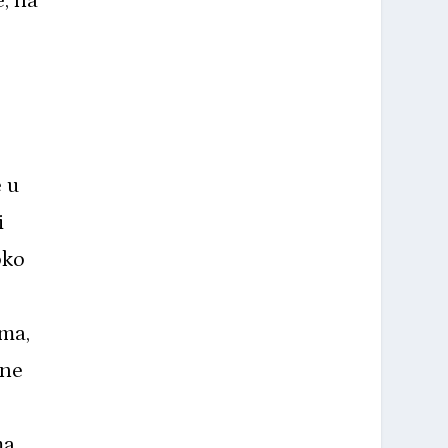
e, na
 u
i
oko
ma,
 ne
e
a.