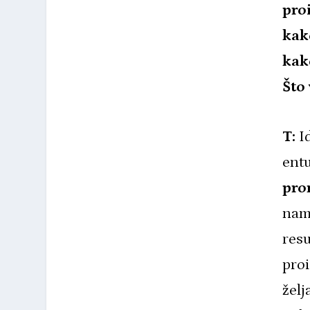
pro
kak
kak
Što 
T:
Id
ent
pro
nam 
resu
proi
želj