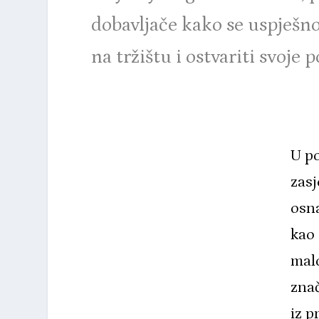
dobavljače kako se uspješno
na tržištu i ostvariti svoje p
U po
zasj
osna
kao 
mal
znač
iz p