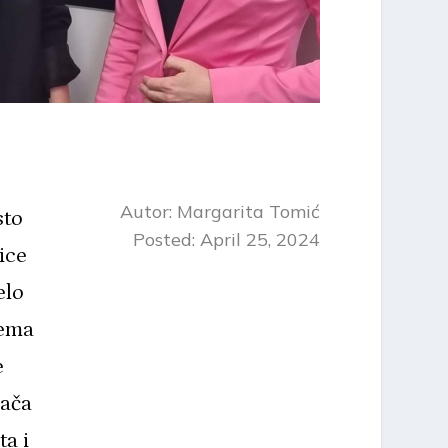
Autor:
Margarita Tomić
sto
Posted: April 25, 2024
ice
elo
rema
e
jača
ta i