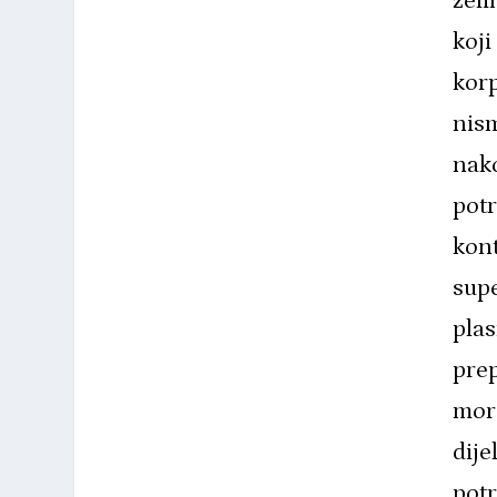
želi
koji
korp
nism
nako
potr
kont
supe
plas
pre
mor
dije
potr