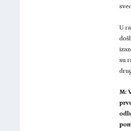
sveo
U r
došl
izaz
su r
drug
M: 
prv
odl
pom