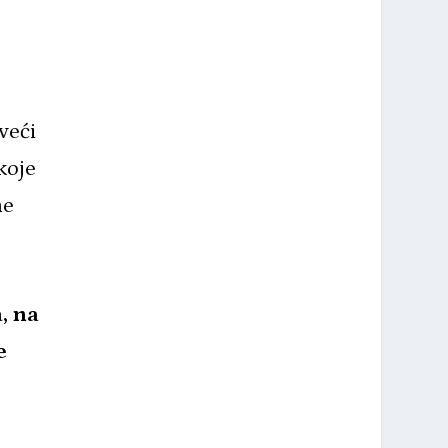
veći
koje
ne
, na
e