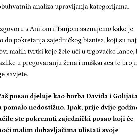
buhvatnih analiza upravljanja kategorijama.
azgovoru s Anitom i Tanjom saznajemo kako je
o do pokretanja zajedničkog biznisa, koji su naj
ovi malih tvrtki koje žele ući u trgovačke lance, 
azlike u pregovaranju žena i muškaraca te broj
e savjete.
Vaš posao djeluje kao borba Davida i Golijata
u pomalo nedostižno. Ipak, prije dvije godin
učile ste pokrenuti zajednički posao koji će
oći malim dobavljačima ulistati svoje