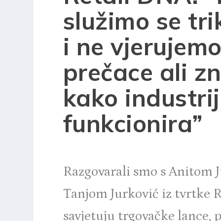
služimo se tr
i ne vjerujemo
prečace ali 
kako industri
funkcionira”
Razgovarali smo s Anitom Ju
Tanjom Jurković iz tvrtke
R
savjetuju trgovačke lance, 