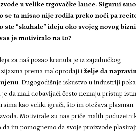
izvode u velike trgovačke lance. Sigurni smo
o se ta misao nije rodila preko noći pa recit
o ste “skuhale” ideju oko svojeg novog bizn
vas je motiviralo na to?
eja za naš posao krenula je iz zajedničkog
uzijazma prema maloprodaji i
želje da naprav
mjenu
. Dugogodišnje iskustvo u industriji pok
je da mali dobavljači često nemaju pristup isti
rsima kao veliki igrači, što im otežava plasman
zvoda. Motivirale su nas priče malih poduzetnik
a da im pomognemo da svoje proizvode plasiraj