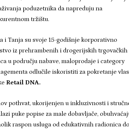
aživanja poduzetnika da napreduju na
kurentnom tržištu.
a i Tanja su svoje 15-godišnje korporativno
stvo iz prehrambenih i drogerijskih trgovačkih
ca u području nabave, maloprodaje i category
gementa odlučile iskoristiti za pokretanje vlas
tke
Retail DNA.
ov pothvat, ukorijenjen u inkluzivnosti i stručno
lazi puke popise za male dobavljače, obuhvaćaj
olik raspon usluga od edukativnih radionica d