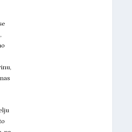
se
,
mo
inu,
 nas
elju
to