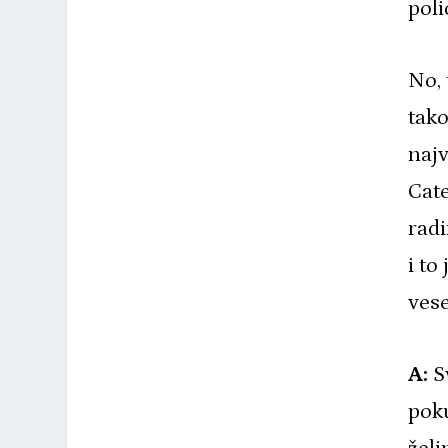
poli
No, 
tako
najv
Cat
radi
i to
vese
A:
Sv
poku