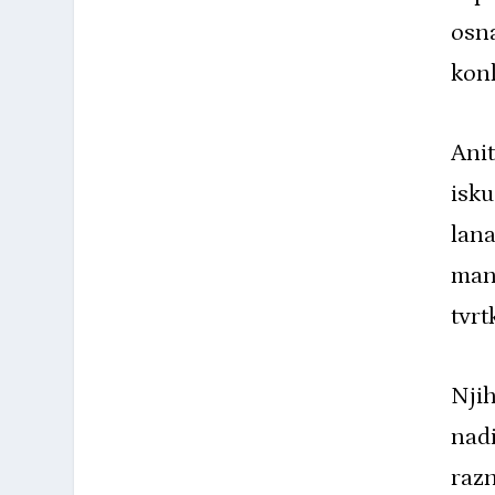
osn
kon
Anit
isku
lana
mana
tvr
Njih
nadi
razn