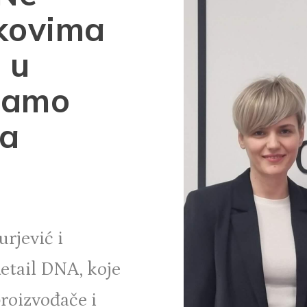
ikovima
 u
znamo
ja
rjević i
etail
DNA, koje
proizvođače i