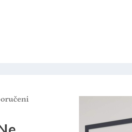
oručeni
“Ne