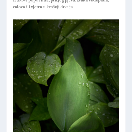
zvukovi poput
kiše, ptičjeg pjeva, zvuka vodopada,
valova ili vjetra
u krošnji drveća.