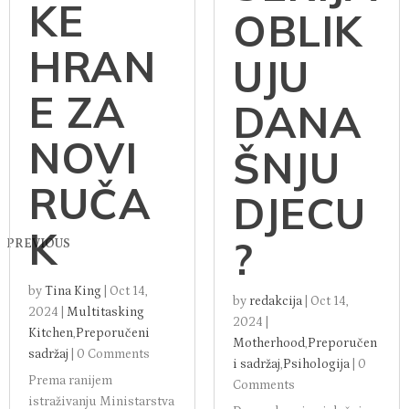
KE
OBLIK
HRAN
UJU
E ZA
DANA
NOVI
ŠNJU
RUČA
DJECU
K
?
PREVIOUS
by
Tina King
|
Oct 14,
by
redakcija
|
Oct 14,
2024
|
Multitasking
2024
|
Kitchen
,
Preporučeni
Motherhood
,
Preporučen
sadržaj
|
0 Comments
i sadržaj
,
Psihologija
|
0
Prema ranijem
Comments
istraživanju Ministarstva