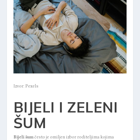
Izvor: Pexels
BIJELI I ZELENI
ŠUM
Bijeli šum
često je omiljen izbor roditeljima kojima