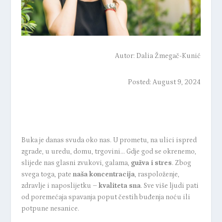
Autor:
Dalia Žmegač-Kunić
Posted: August 9, 2024
Buka je danas svuda oko nas. U prometu, na ulici ispred
zgrade, u uredu, domu, trgovini… Gdje god se okrenemo,
slijede nas glasni zvukovi, galama,
gužva i stres
. Zbog
svega toga, pate
naša koncentracija
, raspoloženje,
zdravlje i naposlijetku –
kvaliteta sna
. Sve više ljudi pati
od poremećaja spavanja poput čestih buđenja noću ili
potpune nesanice.