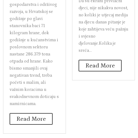
Da su ekrani privlačni
gospodarstva i održivog
djeci, nije nikakva novost,
razvoja, u Hrvatskoj se
no koliki je utjecaj medija
godišnje po glavi
na djecu danas pitanje je
stanovnika baci 71
koje zahtijeva veću pažnju
kilogram hrane, dok
i svjesno
godišnje u kućanstvima i
djelovanje.Kolika je
poslovnom sektoru
sreća...
nastane 286.379 tona
otpada od hrane. Kako
Read More
bismo smanjili ovaj
negativan trend, treba
početi s malim, ali
važnim koracima u
svakodnevnom doticaju s
namirnicama.
Read More