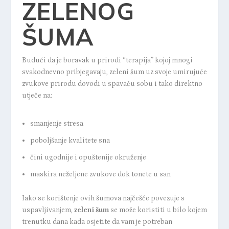
ZELENOG
ŠUMA
Budući da je boravak u prirodi “terapija” kojoj mnogi
svakodnevno pribjegavaju, zeleni šum uz svoje umirujuće
zvukove prirodu dovodi u spavaću sobu i tako direktno
utječe na:
smanjenje stresa
poboljšanje kvalitete sna
čini ugodnije i opuštenije okruženje
maskira neželjene zvukove dok tonete u san
Iako se korištenje ovih šumova najčešće povezuje s
uspavljivanjem,
zeleni šum
se može koristiti u bilo kojem
trenutku dana kada osjetite da vam je potreban