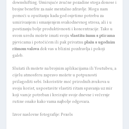
downshifting. Umirujuće zvučne pozadine stoga donose i
brojne benefite za naše mentalno zdravlje. Mogu nam
pomoći u opuštanju kada god osjetimo potrebu za
umirivanjem i smanjenjem svakodnevnog stresa, ali i u
postizanju bolje produktivnosti i koncentracije. Tako u
svom uredu možete imati svoju
vlastitu šumu s pticama
pjevicama i potočićem ili pak privatnu
plažu s ugodnim
ritmom valova
dok vas u blizini pozdravlja i pokoji
galeb.
Slušati ih možete na brojnim aplikacijama ili Youtubeu, a
cijelu atmosferu zapravo možete u potpunosti
prilagoditi sebi. Iskoristite moć prirodnih zvukova u
svoju korist, uspostavite vlastiti ritam spavanja uz mir
koji vam je potreban i kreirajte svoje dnevne i večernje
rutine onako kako vama najbolje odgovara.
Izvor naslovne fotografije: Pexels