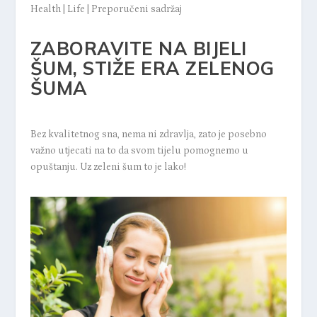
Health
|
Life
|
Preporučeni sadržaj
ZABORAVITE NA BIJELI
ŠUM, STIŽE ERA ZELENOG
ŠUMA
Bez kvalitetnog sna, nema ni zdravlja, zato je posebno
važno utjecati na to da svom tijelu pomognemo u
opuštanju. Uz zeleni šum to je lako!