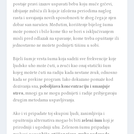
postaje pravi izazov uspavati bebu koju muče grčevi,
izbijanje zubića ili koja je izložena periodima naglog
rasta i usvajanja novih sposobnosti te zbog čega je njen
dobar san narušen. Međutim, korištenje bijelog šuma
može pomoći i bilo kome tko se bori s isključivanjem
misli pred odlazak na spavanje, kome treba opuštanje ili
jednostavno ne možete podnijeti tišinu u sobi.
Bijeli šum je vrsta šuma koja sadrži sve frekvencije koje
ljudsko uho može čuti, a zvuči kao onaj statički šum
kojeg možete čuti na radiju kada nestane zvuk, odnosno
kada se prekine program. Iako dokazano pomaže kod
dozivanja sna,
poboljšava koncentraciju i smanjuje
stres,
mnogi ga ne mogu podnijeti i radije pribjegavaju
drugim metodama uspavljivanja.
Ako i vi pripadate toj skupini ljudi, zanimljivija i
opuštenija alternativa mogao bi biti
zeleni šum
koji je
prirodniji i ugodniji uhu. Zelenom šumu pripadaju