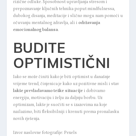
rizične odluke. Sposobnost upravljanja stresom i
prepoznavanje ključnih tehnika poput mindfulnessa,
dubokog disanja, meditacije i slično mogu nam pomoći u
očuvanju mentalnog zdravlja, ali i
održavanja
emocionalnog balansa
.
BUDITE
OPTIMISTIČNI
Iako se može činiti kako je biti optimist u današnje
vrijeme trend, činjenica je kako uz pozitivne misli i stav
lakše prevladavamo teške situacije
i dobivamo
energiju, motivaciju i želju za daljnju borbu. Uz
optimizam, lakše je suočiti se s izazovima na koje
nailazimo, biti fleksibilniji i krenuti prema pronalasku
novih rješenja.
Izvor naslovne fotografije: Pexels