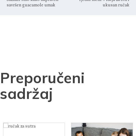
savršen guacamole umak
ukusan ručak
Preporučeni
sadržaj