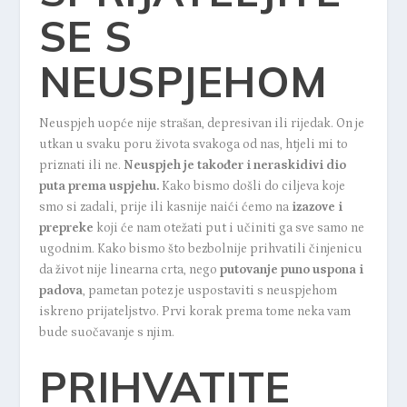
SE S
NEUSPJEHOM
Neuspjeh uopće nije strašan, depresivan ili rijedak. On je
utkan u svaku poru života svakoga od nas, htjeli mi to
priznati ili ne.
Neuspjeh je također i neraskidivi dio
puta prema uspjehu.
Kako bismo došli do ciljeva koje
smo si zadali, prije ili kasnije naići ćemo na
izazove i
prepreke
koji će nam otežati put i učiniti ga sve samo ne
ugodnim. Kako bismo što bezbolnije prihvatili činjenicu
da život nije linearna crta, nego
putovanje puno uspona i
padova
, pametan potez je uspostaviti s neuspjehom
iskreno prijateljstvo. Prvi korak prema tome neka vam
bude suočavanje s njim.
PRIHVATITE