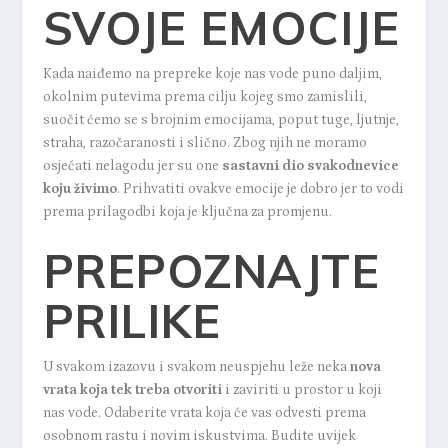
SVOJE EMOCIJE
Kada naiđemo na prepreke koje nas vode puno daljim,
okolnim putevima prema cilju kojeg smo zamislili,
suočit ćemo se s brojnim emocijama, poput tuge, ljutnje,
straha, razočaranosti i slično. Zbog njih ne moramo
osjećati nelagodu jer su one
sastavni dio svakodnevice
koju živimo
. Prihvatiti ovakve emocije je dobro jer to vodi
prema prilagodbi koja je ključna za promjenu.
PREPOZNAJTE
PRILIKE
U svakom izazovu i svakom neuspjehu leže neka
nova
vrata koja tek treba otvoriti
i zaviriti u prostor u koji
nas vode. Odaberite vrata koja će vas odvesti prema
osobnom rastu i novim iskustvima. Budite uvijek