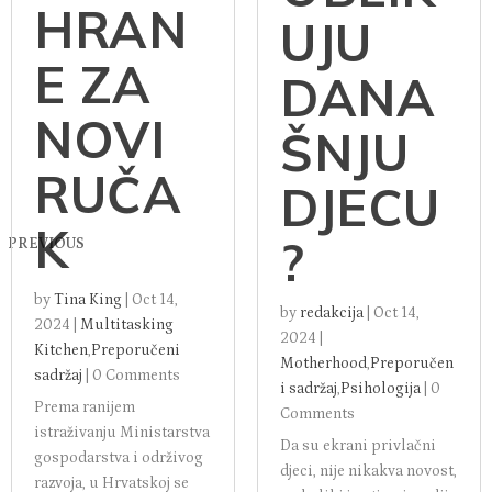
HRAN
UJU
E ZA
DANA
NOVI
ŠNJU
RUČA
DJECU
K
?
PREVIOUS
by
Tina King
|
Oct 14,
by
redakcija
|
Oct 14,
2024
|
Multitasking
2024
|
Kitchen
,
Preporučeni
Motherhood
,
Preporučen
sadržaj
|
0 Comments
i sadržaj
,
Psihologija
|
0
Prema ranijem
Comments
istraživanju Ministarstva
Da su ekrani privlačni
gospodarstva i održivog
djeci, nije nikakva novost,
razvoja, u Hrvatskoj se