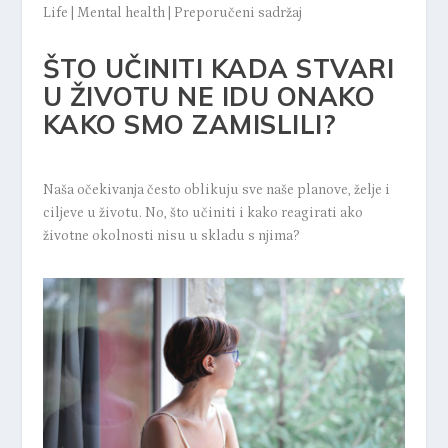
Life
|
Mental health
|
Preporučeni sadržaj
ŠTO UČINITI KADA STVARI
U ŽIVOTU NE IDU ONAKO
KAKO SMO ZAMISLILI?
Naša očekivanja često oblikuju sve naše planove, želje i
ciljeve u životu. No, što učiniti i kako reagirati ako
životne okolnosti nisu u skladu s njima?