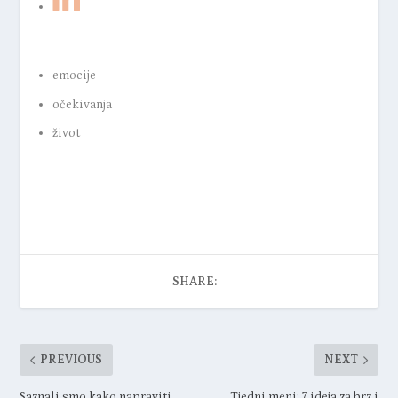
emocije
očekivanja
život
SHARE:
PREVIOUS
NEXT
Saznali smo kako napraviti
Tjedni meni: 7 ideja za brz i