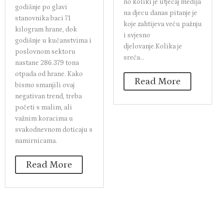
no koliki je utjecaj medija
godišnje po glavi
na djecu danas pitanje je
stanovnika baci 71
koje zahtijeva veću pažnju
kilogram hrane, dok
i svjesno
godišnje u kućanstvima i
djelovanje.Kolika je
poslovnom sektoru
sreća...
nastane 286.379 tona
otpada od hrane. Kako
Read More
bismo smanjili ovaj
negativan trend, treba
početi s malim, ali
važnim koracima u
svakodnevnom doticaju s
namirnicama.
Read More