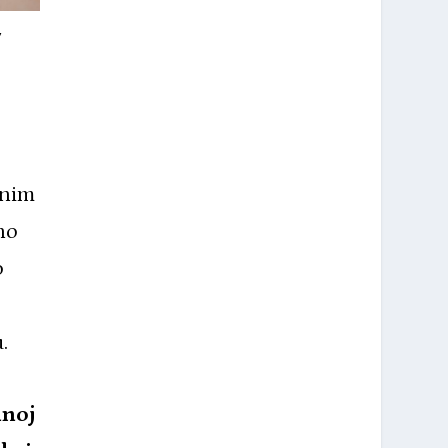
v
anim
no
o
u.
mnoj