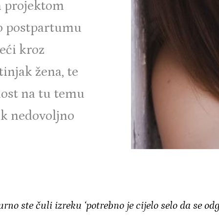
 projektom
 o postpartumu
seći kroz
njak žena, te
nost na tu temu
jek nedovoljno
urno ste čuli izreku ‘potrebno je cijelo selo da se odg