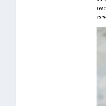
sve 
sama