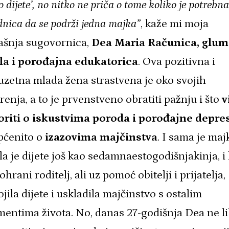
o dijete’, no nitko ne priča o tome koliko je potrebna
dnica da se podrži jedna majka”
, kaže mi moja
ašnja sugovornica,
Dea Maria Računica,
glum
la i porođajna edukatorica
.
Ova pozitivna i
zetna mlada žena strastvena je oko svojih
renja, a to je prvenstveno obratiti pažnju i što
v
oriti o iskustvima poroda i porođajne depres
pćenito o
izazovima majčinstva
. I sama je maj
la je dijete još kao sedamnaestogodišnjakinja, i
hrani roditelj, ali uz pomoć obitelji i prijatelja,
jila dijete i uskladila majčinstvo s ostalim
entima života. No, danas 27-godišnja Dea ne li