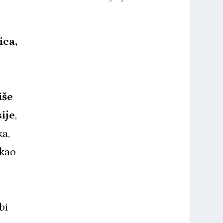
ica,
iše
ije
,
ka,
 kao
bi