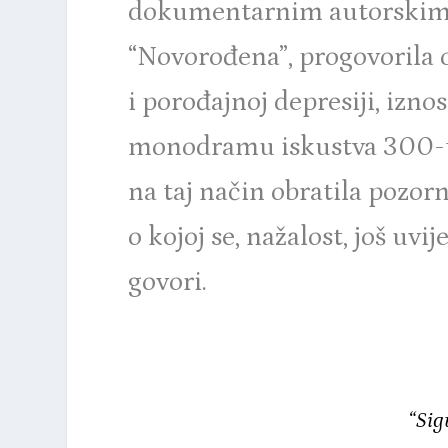
dokumentarnim autorskim
“Novorođena”, progovorila
i porođajnoj depresiji, izno
monodramu iskustva 300-ti
na taj način obratila pozor
o kojoj se, nažalost, još uvi
govori.
“Sig