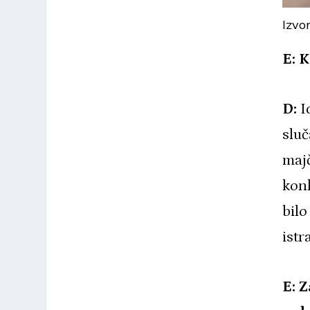
Izvo
E: 
D:
Id
sluč
maj
konk
bilo
istr
E: 