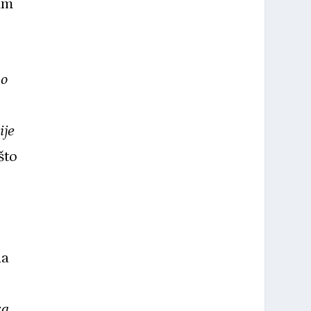
im
no
ije
što
na
za