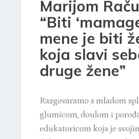
Marijom Raču
“Biti ‘mamage
mene je biti 
koja slavi seb
druge žene”
Razgovaramo s mladom sp
glumicom, doulom i porođ
edukatoricom koja je svoji