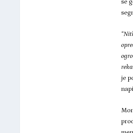
se g
seg
“Nit
opre
ogro
reka
je p
napi
Mon
prod
men