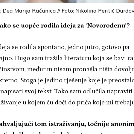
r: Dea Marija Računica // Foto: Nikolina Pentić Durdo
Kako se uopće rodila ideja za ‘Novorođenu’?
eja se rodila spontano, jedno jutro, gotovo pa
ajno. Dugo sam tražila literaturu koja se bavi r
činstvom, međutim nisam pronašla ništa dovolj
retno. Stoga je jedino rješenje koje je preostal
 napisati svoj tekst. Tako sam odlučila napraviti
aživanje u kojem ću doći do priča koje mi trebaj
Zahvaljujući tom istraživanju, točnije anoni