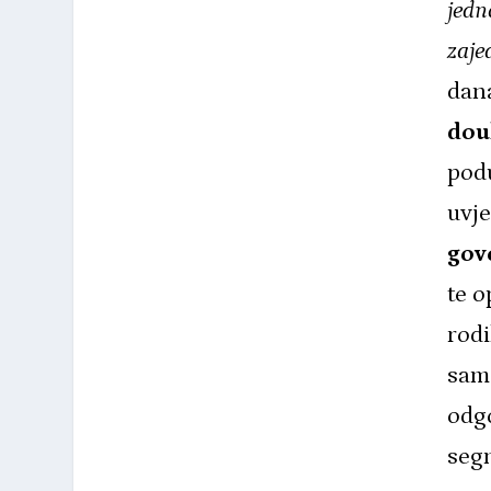
jedn
zaje
dan
dou
podu
uvje
gov
te o
rodi
samo
odgo
segm