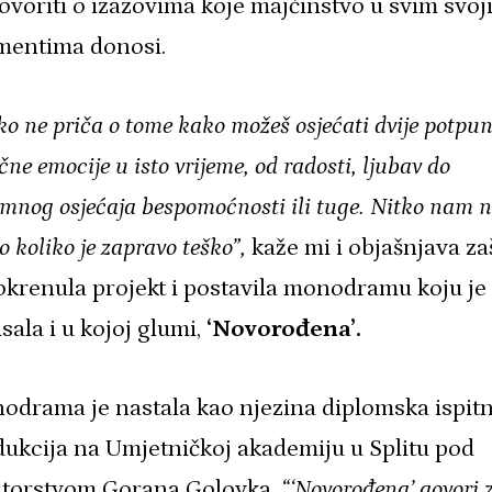
ovoriti o izazovima koje majčinstvo u svim svoj
mentima donosi.
ko ne priča o tome kako možeš osjećati dvije potpu
čne emocije u isto vrijeme, od radosti, ljubav do
mnog osjećaja bespomoćnosti ili tuge. Nitko nam n
o koliko je zapravo teško”,
kaže mi i objašnjava za
okrenula projekt i postavila monodramu koju je
sala i u kojoj glumi,
‘Novorođena’.
odrama je nastala kao njezina diplomska ispit
ukcija na Umjetničkoj akademiju u Splitu pod
torstvom Gorana Golovka.
“‘Novorođena’ govori 