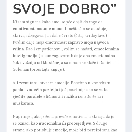
SVOJE DOBRO”
Nisam sigurna kako smo uopće došli do toga da
emotivnost postane mana
ili nešto što se osuđuje,
skriva, izbjegava. Ja i dalje čvrsto (čitaj: tvrdoglavo)
tvrdim da je moja
emotivnost zapravo moja najveća
vrlina
. Kao i empatičnost i, volim se nadati,
emocionalna
inteligencija
. Ja sam zagovornik da je ona emocionalna
čak i
važnija od klasične
, a sa mnom se slaže i Daniel
Goleman (
pročitajte knjigu
).
Ali zeznuta su stvar te emocije. Posebno u kontekstu
posla i vodećih pozicija
i još posebnije ako se vuku
vječite paralele sličnosti i razlika
između žena i
muškaraca.
Naprimjer, ako je žena previše emotivna, riskiraju da ju
se označi
kao iracionalnu ili preosjetljivu
. S druge
strane, ako potiskuje emocije, može biti percipirana kao