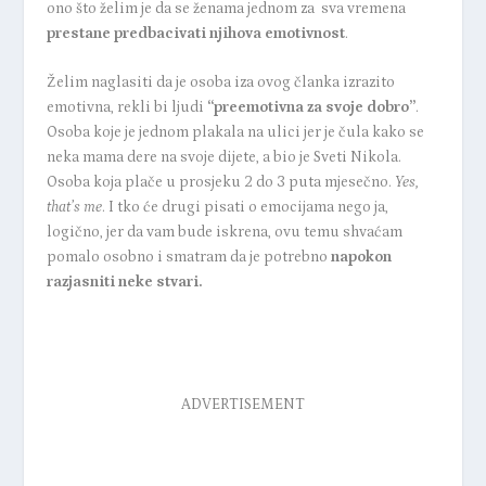
ono što želim je da se ženama jednom za sva vremena
prestane predbacivati njihova emotivnost
.
Želim naglasiti da je osoba iza ovog članka izrazito
emotivna, rekli bi ljudi
“preemotivna za svoje dobro”
.
Osoba koje je jednom plakala na ulici jer je čula kako se
neka mama dere na svoje dijete, a bio je Sveti Nikola.
Osoba koja plače u prosjeku 2 do 3 puta mjesečno.
Yes,
that’s me
. I tko će drugi pisati o emocijama nego ja,
logično, jer da vam bude iskrena, ovu temu shvaćam
pomalo osobno i smatram da je potrebno
napokon
razjasniti neke stvari.
ADVERTISEMENT