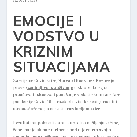
Izvor: Pexels
EMOCIJE I
VODSTVO U
KRIZNIM
SITUACIJAMA
Za vrijeme Covid krize,
Harvard Bussines Review
je
proveo
zanimljivo istraživanje
u sklopu kojeg su
proučavali iskustva i ponašanje vođa
tijekom rane faze
pandemije Covid-19 — razdoblja visoke nesigurnosti i
stresa. Možemo ga nazvati i
razdobljem krize.
Rezultati su pokazali da su, suprotno mišljenju većine,
žene manje sklone djelovati pod utjecajem svojih
emocija nego muškarci
kada preuzimaju ulogu vođe u