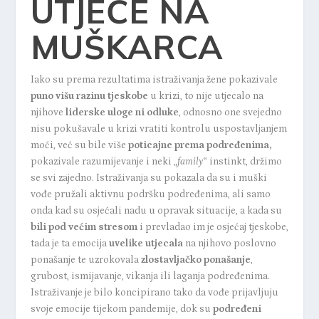
UTJEČE NA
MUŠKARCA
Iako su prema rezultatima istraživanja žene pokazivale
puno višu razinu tjeskobe
u krizi, to nije utjecalo na
njihove
liderske uloge ni odluke
, odnosno one svejedno
nisu pokušavale u krizi vratiti kontrolu uspostavljanjem
moći, već su bile više
poticajne prema podređenima,
pokazivale razumijevanje i neki „
family
“ instinkt, držimo
se svi zajedno. Istraživanja su pokazala da su i muški
vođe pružali aktivnu podršku podređenima, ali samo
onda kad su osjećali nadu u opravak situacije, a kada su
bili pod većim stresom
i prevladao im je osjećaj tjeskobe,
tada je ta emocija
uvelike utjecala
na njihovo poslovno
ponašanje te uzrokovala
zlostavljačko ponašanje
,
grubost, ismijavanje, vikanja ili laganja podređenima.
Istraživanje je bilo koncipirano tako da vođe prijavljuju
svoje emocije tijekom pandemije, dok su
podređeni