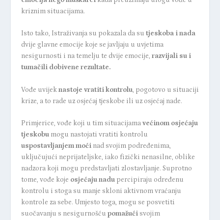
kriznim situacijama.
Isto tako, Istraživanja su pokazala da su
tjeskoba i nada
dvije glavne emocije koje se javljaju u uvjetima
nesigurnosti i na temelju te dvije emocije,
razvijali su i
tumačili dobivene rezultate.
Vođe uvijek
nastoje vratiti kontrolu
, pogotovo u situaciji
krize, a to rade uz osjećaj tjeskobe ili uz osjećaj nade.
Primjerice, vođe koji u tim situacijama
većinom osjećaju
tjeskobu
mogu nastojati vratiti kontrolu
uspostavljanjem moći
nad svojim podređenima,
uključujući neprijateljske, iako fizički nenasilne, oblike
nadzora koji mogu predstavljati zlostavljanje. Suprotno
tome, vođe koje
osjećaju nadu
percipiraju određenu
kontrolu i stoga su manje skloni aktivnom vraćanju
kontrole za sebe. Umjesto toga, mogu se posvetiti
suočavanju s nesigurnošću
pomažući
svojim