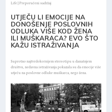
Life
|
Preporučeni sadržaj
UTJEČU LI EMOCIJE NA
DONOŠENJE POSLOVNIH
ODLUKA VIŠE KOD ŽENA
ILI MUŠKARACA? EVO ŠTO
KAŽU ISTRAŽIVANJA
Suprotno najtvrdokornijem stereotipu u današnjem
društvu, nedavna istraživanja pokazala su da emocije više
utječu na poslovne odluke muškarca, nego žena.