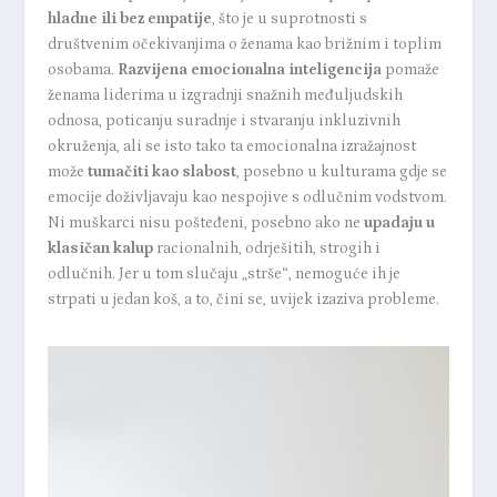
hladne ili bez empatije
, što je u suprotnosti s
društvenim očekivanjima o ženama kao brižnim i toplim
osobama.
Razvijena emocionalna inteligencija
pomaže
ženama liderima u izgradnji snažnih međuljudskih
odnosa, poticanju suradnje i stvaranju inkluzivnih
okruženja, ali se isto tako ta emocionalna izražajnost
može
tumačiti kao slabost
, posebno u kulturama gdje se
emocije doživljavaju kao nespojive s odlučnim vodstvom.
Ni muškarci nisu pošteđeni, posebno ako ne
upadaju u
klasičan kalup
racionalnih, odrješitih, strogih i
odlučnih. Jer u tom slučaju „strše“, nemoguće ih je
strpati u jedan koš, a to, čini se, uvijek izaziva probleme.