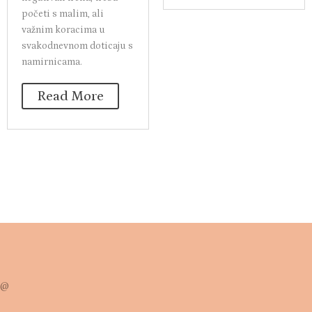
početi s malim, ali
važnim koracima u
svakodnevnom doticaju s
namirnicama.
Read More
@