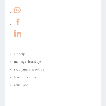
emocije
mamageristražuje
razbijamostereotipe
ženeubusinessu
ženeuposlu