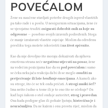
POVEĆALOM
Žene su naučene
stavljati potrebe drugih ispred vlastitih
pa tako rade i u poslu. U nesigurnim situacijama, žene će
se vjerojatno truditi
osigurati dobrobit onih za koje su
odgovorne
— posebno svojih izravnih podređenih. Stoga
će manje izražavati vlastite osjećaje. Mislim da određenu
presliku toga možete iskoristiti
i na život općenito.
Kao da nije dovoljno što moraju dokazivati da njihova
emotivna strana neće
negativno utjecati na posao
, žene
na vodećim pozicijama kao da su
pod povećalom
i samo
se čeka neka jača reakcija da bi ih se moglo
osuditi za
pretjerivanje ili loše
hendlanje
emocijama
. A kamoli ako
su stroge, što će se tek onda pričati. A
strogi muški šef?
Ima nešto čudno u tome ili je to ono što se očekuje? On
kad lupi šakom o stol onda je autoritet,
strog i pravedan
.
Ona kada podigne glas ili pokaže ljutnju,
histerična je i
neuračunljiva
. Da ne kažem i onu prostu riječ, mislim da