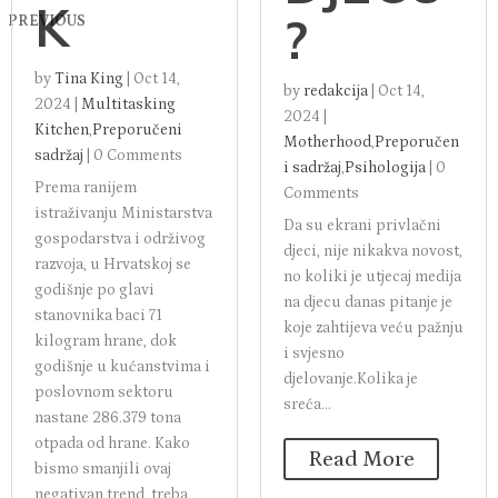
K
?
PREVIOUS
by
Tina King
|
Oct 14,
by
redakcija
|
Oct 14,
2024
|
Multitasking
2024
|
Kitchen
,
Preporučeni
Motherhood
,
Preporučen
sadržaj
|
0 Comments
i sadržaj
,
Psihologija
|
0
Prema ranijem
Comments
istraživanju Ministarstva
Da su ekrani privlačni
gospodarstva i održivog
djeci, nije nikakva novost,
razvoja, u Hrvatskoj se
no koliki je utjecaj medija
godišnje po glavi
na djecu danas pitanje je
stanovnika baci 71
koje zahtijeva veću pažnju
kilogram hrane, dok
i svjesno
godišnje u kućanstvima i
djelovanje.Kolika je
poslovnom sektoru
sreća...
nastane 286.379 tona
otpada od hrane. Kako
Read More
bismo smanjili ovaj
negativan trend, treba