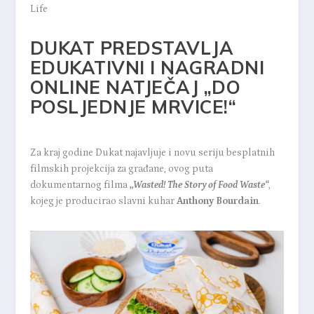
Life
DUKAT PREDSTAVLJA
EDUKATIVNI I NAGRADNI
ONLINE NATJEČAJ „DO
POSLJEDNJE MRVICE!“
Za kraj godine Dukat najavljuje i novu seriju besplatnih
filmskih projekcija za građane, ovog puta
dokumentarnog filma
„Wasted! The Story of Food Waste“
,
kojeg je producirao slavni kuhar
Anthony Bourdain
.