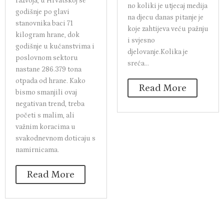
razvoja, u Hrvatskoj se
no koliki je utjecaj medija
godišnje po glavi
na djecu danas pitanje je
stanovnika baci 71
koje zahtijeva veću pažnju
kilogram hrane, dok
i svjesno
godišnje u kućanstvima i
djelovanje.Kolika je
poslovnom sektoru
sreća...
nastane 286.379 tona
otpada od hrane. Kako
Read More
bismo smanjili ovaj
negativan trend, treba
početi s malim, ali
važnim koracima u
svakodnevnom doticaju s
namirnicama.
Read More