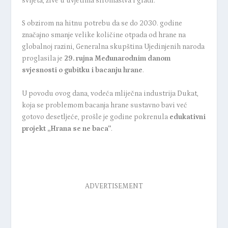
svijeta, žive u uvjetima siromaštva i gladi.
S obzirom na hitnu potrebu da se do 2030. godine
značajno smanje velike količine otpada od hrane na
globalnoj razini, Generalna skupština Ujedinjenih naroda
proglasila je
29. rujna Međunarodnim danom
svjesnosti o gubitku i bacanju hrane
.
U povodu ovog dana, vodeća mliječna industrija Dukat,
koja se problemom bacanja hrane sustavno bavi već
gotovo desetljeće, prošle je godine pokrenula
edukativni
projekt „Hrana se ne baca“
.
ADVERTISEMENT