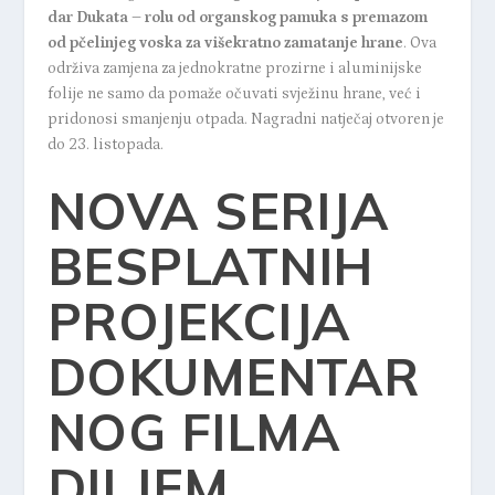
dar Dukata – rolu od organskog pamuka s premazom
od pčelinjeg voska za višekratno zamatanje hrane
.
Ova
održiva zamjena za jednokratne prozirne i aluminijske
folije ne samo da pomaže očuvati svježinu hrane, već i
pridonosi smanjenju otpada. Nagradni natječaj otvoren je
do 23. listopada.
NOVA SERIJA
BESPLATNIH
PROJEKCIJA
DOKUMENTAR
NOG FILMA
DILJEM