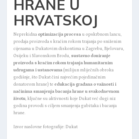
HRANE U
HRVATSKOJ
Neprekidna
optimizacija procesa
u opskrbnom lancu,
prodaja proizvoda s kraćim rokom trajanja po sniženim
cijenama u Dukatovim diskontima u Zagrebu, Bjelovaru,
Osijeku i Slavonskom Brodu,
sustavno doniranje
proizvoda s kraćim rokom trajanja humanitarnim
udrugama i ustanovama
(milijun mliječnih obroka
godišnje, što Dukat čini najvećim pojedinačnim
donatorom hrane) te
edukacija građana o važnosti i
načinima smanjenja bacanja hrane u svakodnevnom
životu
, ključne su aktivnosti koje Dukat već dugi niz
godina provodi s ciljem smanjenja gubitaka i bacanja
hrane.
Izvor naslovne fotografije: Dukat