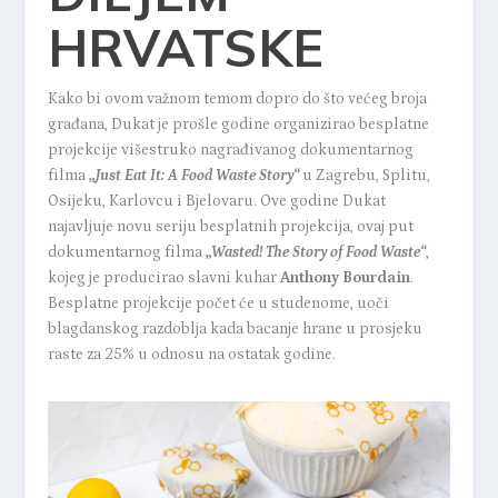
HRVATSKE
Kako bi ovom važnom temom dopro do što većeg broja
građana, Dukat je prošle godine organizirao besplatne
projekcije višestruko nagrađivanog dokumentarnog
filma
„Just Eat It: A Food Waste Story“
u Zagrebu, Splitu,
Osijeku, Karlovcu i Bjelovaru. Ove godine Dukat
najavljuje novu seriju besplatnih projekcija, ovaj put
dokumentarnog filma
„Wasted! The Story of Food Waste“
,
kojeg je producirao slavni kuhar
Anthony Bourdain
.
Besplatne projekcije počet će u studenome, uoči
blagdanskog razdoblja kada bacanje hrane u prosjeku
raste za 25% u odnosu na ostatak godine.