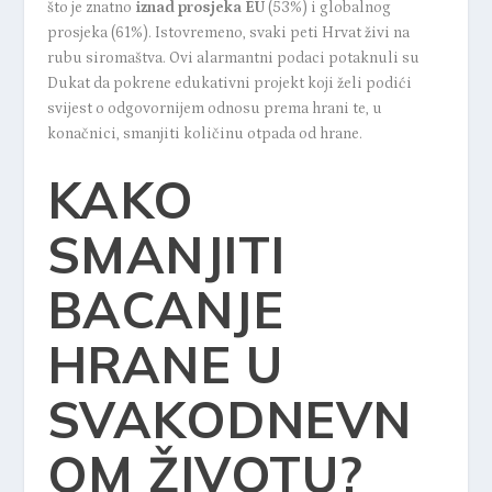
što je znatno
iznad prosjeka EU
(53%) i globalnog
prosjeka (61%). Istovremeno, svaki peti Hrvat živi na
rubu siromaštva. Ovi alarmantni podaci potaknuli su
Dukat da pokrene edukativni projekt koji želi podići
svijest o odgovornijem odnosu prema hrani te, u
konačnici, smanjiti količinu otpada od hrane.
KAKO
SMANJITI
BACANJE
HRANE U
SVAKODNEVN
OM ŽIVOTU?