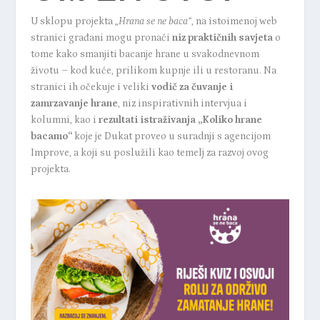
U sklopu projekta
„Hrana se ne baca“
, na istoimenoj
web
stranici
građani mogu pronaći
niz praktičnih savjeta
o
tome kako smanjiti bacanje hrane u svakodnevnom
životu – kod kuće, prilikom kupnje ili u restoranu. Na
stranici ih očekuje i veliki
vodič za čuvanje i
zamrzavanje hrane
, niz inspirativnih intervjua i
kolumni, kao i
rezultati istraživanja
„Koliko hrane
bacamo“
koje je Dukat proveo u suradnji s agencijom
Improve, a koji su poslužili kao temelj za razvoj ovog
projekta.