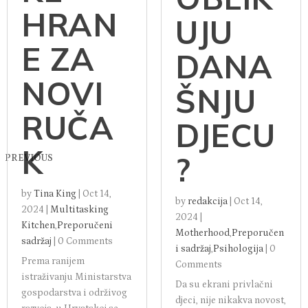
HRAN
UJU
E ZA
DANA
NOVI
ŠNJU
RUČA
DJECU
K
?
PREVIOUS
by
Tina King
|
Oct 14,
by
redakcija
|
Oct 14,
2024
|
Multitasking
2024
|
Kitchen
,
Preporučeni
Motherhood
,
Preporučen
sadržaj
|
0 Comments
i sadržaj
,
Psihologija
|
0
Prema ranijem
Comments
istraživanju Ministarstva
Da su ekrani privlačni
gospodarstva i održivog
djeci, nije nikakva novost,