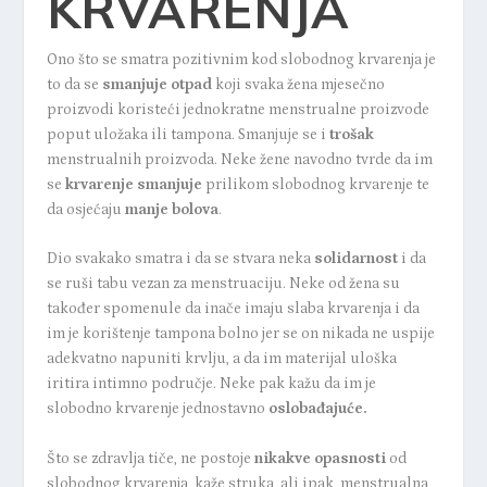
KRVARENJA
Ono što se smatra pozitivnim kod slobodnog krvarenja je
to da se
smanjuje otpad
koji svaka žena mjesečno
proizvodi koristeći jednokratne menstrualne proizvode
poput uložaka ili tampona. Smanjuje se i
trošak
menstrualnih proizvoda. Neke žene navodno tvrde da im
se
krvarenje smanjuje
prilikom slobodnog krvarenje te
da osjećaju
manje bolova
.
Dio svakako smatra i da se stvara neka
solidarnost
i da
se ruši tabu vezan za menstruaciju. Neke od žena su
također spomenule da inače imaju slaba krvarenja i da
im je korištenje tampona bolno jer se on nikada ne uspije
adekvatno napuniti krvlju, a da im materijal uloška
iritira intimno područje. Neke pak kažu da im je
slobodno krvarenje jednostavno
oslobađajuće.
Što se zdravlja tiče, ne postoje
nikakve opasnosti
od
slobodnog krvarenja, kaže struka, ali ipak, menstrualna