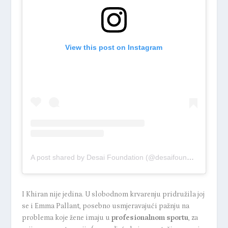
View this post on Instagram
A post shared by Desai Foundation (@desaifoundation)
I Khiran nije jedina. U slobodnom krvarenju pridružila joj
se i
Emma Pallant
, posebno usmjeravajući pažnju na
problema koje žene imaju u
profesionalnom sportu
, za