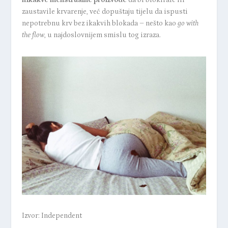
nikakve menstrualne proizvode
da bi blokirale ili
zaustavile krvarenje, već dopuštaju tijelu da ispusti
nepotrebnu krv bez ikakvih blokada – nešto kao
go with
the flow
, u najdoslovnijem smislu tog izraza.
Izvor: Independent