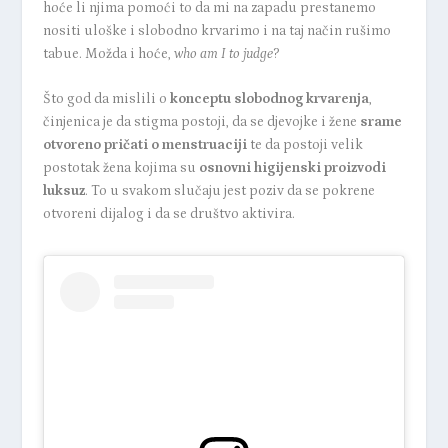
hoće li njima pomoći to da mi na zapadu prestanemo
nositi uloške i slobodno krvarimo i na taj način rušimo
tabue. Možda i hoće,
who am I to judge
?
Što god da mislili o
konceptu slobodnog krvarenja
,
činjenica je da stigma postoji, da se djevojke i žene
srame
otvoreno pričati o menstruaciji
te da postoji velik
postotak žena kojima su
osnovni higijenski proizvodi
luksuz
. To u svakom slučaju jest poziv da se pokrene
otvoreni dijalog i da se društvo aktivira.