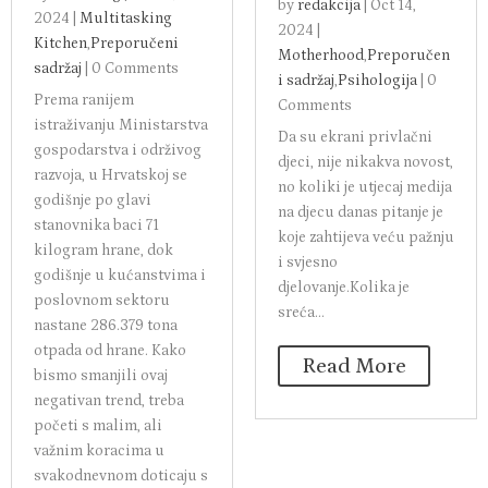
by
redakcija
|
Oct 14,
2024
|
Multitasking
2024
|
Kitchen
,
Preporučeni
Motherhood
,
Preporučen
sadržaj
|
0 Comments
i sadržaj
,
Psihologija
|
0
Prema ranijem
Comments
istraživanju Ministarstva
Da su ekrani privlačni
gospodarstva i održivog
djeci, nije nikakva novost,
razvoja, u Hrvatskoj se
no koliki je utjecaj medija
godišnje po glavi
na djecu danas pitanje je
stanovnika baci 71
koje zahtijeva veću pažnju
kilogram hrane, dok
i svjesno
godišnje u kućanstvima i
djelovanje.Kolika je
poslovnom sektoru
sreća...
nastane 286.379 tona
otpada od hrane. Kako
Read More
bismo smanjili ovaj
negativan trend, treba
početi s malim, ali
važnim koracima u
svakodnevnom doticaju s