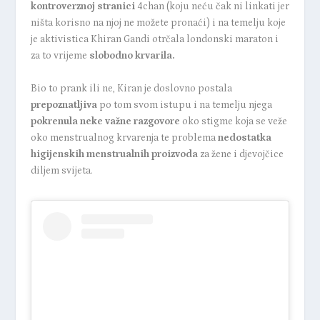
kontroverznoj stranici
4chan (koju neću čak ni linkati jer
ništa korisno na njoj ne možete pronaći) i na temelju koje
je aktivistica
Khiran Gandi
otrčala londonski maraton i
za to vrijeme
slobodno krvarila.
Bio to prank ili ne, Kiran je doslovno postala
prepoznatljiva
po tom svom istupu i na temelju njega
pokrenula neke važne razgovore
oko stigme koja se veže
oko menstrualnog krvarenja te problema
nedostatka
higijenskih menstrualnih proizvoda
za žene i djevojčice
diljem svijeta.