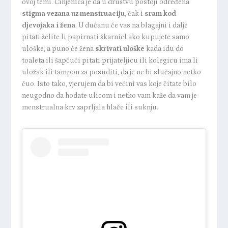
ovoj temi. Činjenica je da u društvu postoji određena
stigma vezana uz menstruaciju
, čak i
sram kod
djevojaka i žena
. U dućanu će vas na blagajni i dalje
pitati želite li papirnati škarnicl ako kupujete samo
uloške, a puno će žena
skrivati uloške
kada idu do
toaleta ili šapćući pitati prijateljicu ili kolegicu ima li
uložak ili tampon za posuditi, da je ne bi slučajno netko
čuo. Isto tako, vjerujem da bi većini vas koje čitate bilo
neugodno da hodate ulicom i netko vam kaže da vam je
menstrualna krv zaprljala hlače ili suknju.