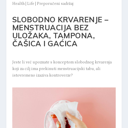
Health
|
Life
|
Preporučeni sadržaj
SLOBODNO KRVARENJE –
MENSTRUACIJA BEZ
ULOŽAKA, TAMPONA,
ČAŠICA I GAĆICA
Jeste li već upoznate s konceptom slobodnog krvarenja
koji za cilj ima prekinuti menstruacijski tabu, ali
istovremeno izaziva kontroverze?