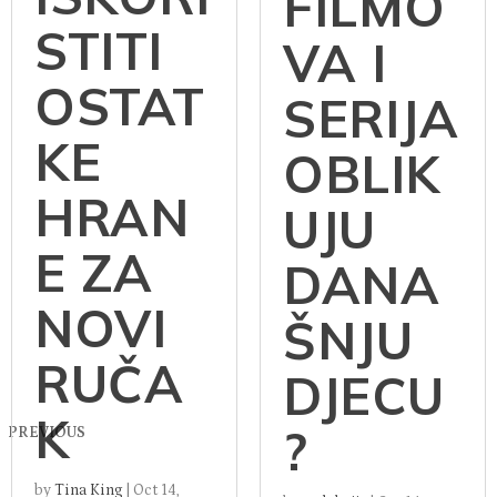
FILMO
STITI
VA I
OSTAT
SERIJA
KE
OBLIK
HRAN
UJU
E ZA
DANA
NOVI
ŠNJU
RUČA
DJECU
K
?
PREVIOUS
by
Tina King
|
Oct 14,