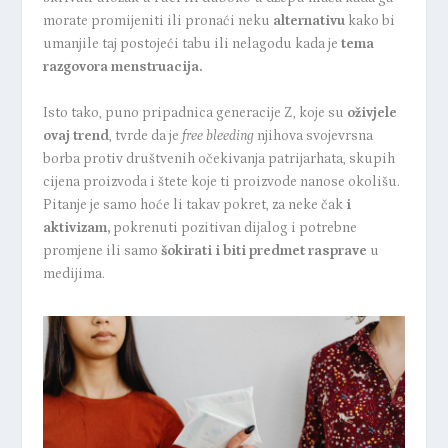
morate promijeniti ili pronaći neku
alternativu
kako bi
umanjile taj postojeći tabu ili nelagodu kada je
tema
razgovora menstruacija.
Isto tako, puno pripadnica generacije Z, koje su
oživjele
ovaj trend
, tvrde da je
free bleeding
njihova svojevrsna
borba protiv društvenih očekivanja patrijarhata, skupih
cijena proizvoda i štete koje ti proizvode nanose okolišu.
Pitanje je samo hoće li takav pokret, za neke čak
i
aktivizam,
pokrenuti pozitivan dijalog i potrebne
promjene ili samo
šokirati i biti predmet rasprave
u
medijima.