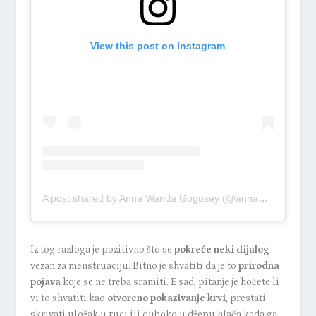
View this post on Instagram
A post shared by Anna Wanda Gogusey (@annawandagogusey)
Iz tog razloga je pozitivno što se
pokreće neki dijalog
vezan za menstruaciju. Bitno je shvatiti da je to
prirodna
pojava
koje se ne treba sramiti. E sad, pitanje je hoćete li
vi to shvatiti kao
otvoreno pokazivanje krvi
, prestati
skrivati uložak u ruci ili duboko u džepu hlača kada ga