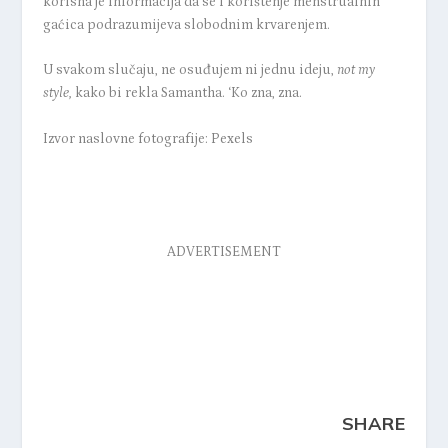
korisna je informacija da se i korištenje menstrualnih
gaćica podrazumijeva slobodnim krvarenjem.
U svakom slučaju, ne osuđujem ni jednu ideju,
not my
style,
kako bi rekla Samantha. ‘Ko zna, zna.
Izvor naslovne fotografije: Pexels
ADVERTISEMENT
SHARE