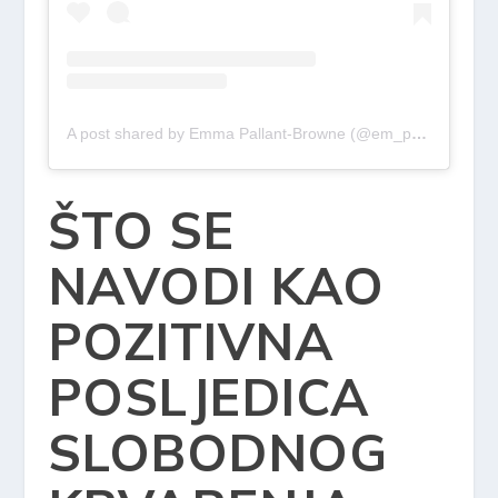
A post shared by Emma Pallant-Browne (@em_pallant)
ŠTO SE
NAVODI KAO
POZITIVNA
POSLJEDICA
SLOBODNOG