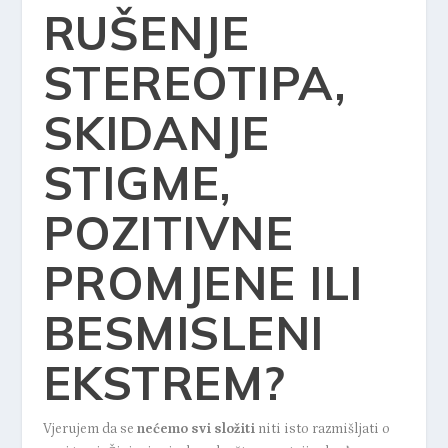
RUŠENJE
STEREOTIPA,
SKIDANJE
STIGME,
POZITIVNE
PROMJENE ILI
BESMISLENI
EKSTREM?
Vjerujem da se
nećemo svi složiti
niti isto razmišljati o