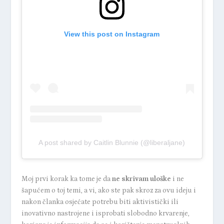
View this post on Instagram
A post shared by Caitlin Blunnie (@liberaljane)
Moj prvi korak ka tome je da
ne skrivam uloške
i ne
šapućem o toj temi, a vi, ako ste pak skroz za ovu ideju i
nakon članka osjećate potrebu biti aktivistički ili
inovativno nastrojene i isprobati slobodno krvarenje,