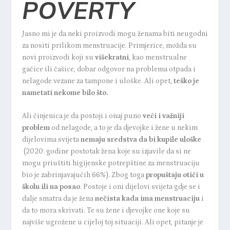
POVERTY
Jasno mi je da neki proizvodi mogu ženama biti neugodni
za nositi prilikom menstruacije. Primjerice, možda su
novi proizvodi koji su
višekratni
, kao menstrualne
gaćice ili čašice, dobar odgovor na problema otpada i
nelagode vezane za tampone i uloške. Ali opet,
teško je
nametati nekome bilo što.
Ali činjenica je da postoji i onaj puno
veći i važniji
problem
od nelagode, a to je da djevojke i žene u nekim
dijelovima svijeta
nemaju sredstva da bi kupile uloške
(2020. godine postotak žena koje su izjavile da si ne
mogu priuštiti higijenske potrepštine za menstruaciju
bio je zabrinjavajućih 66%). Zbog toga
propuštaju otići u
školu ili na posao
. Postoje i oni dijelovi svijeta gdje se i
dalje smatra da je žena
nečista kada ima menstruaciju
i
da to mora skrivati. Te su žene i djevojke one koje su
najviše ugrožene u cijeloj toj situaciji. Ali opet, pitanje je