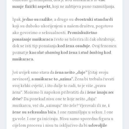
manje fizički aspekt,
koji ne zahtijeva puno razmišljanja.
Ipak,
jedno su razlike
, a drugo su
dvostruki standardi
koji su duboko ukorijenjeni u našem društvu, pogotovo
ako govorimo o seksualnosti.
Promiskuitetno
ponašanje muškaraca
često se tolerira ili čak ohrabruje,
dok se isti tip ponašanja
kod žena osuđuje
. Ovaj fenomen
poznat je
kao
slut-shaming
kod žena i
stud-bashing
kod
muškaraca.
Još uvijek smo stava da
žena nešto „daje“
(čitaj: svoju
nevinost),
a muškarac to „uzima“.
Žena bi trebala čuvati
svoj krhki cvjetić, i što dulje to radi, to je više „prava
žena“. Možemo li napokon prihvatiti da i
žene imaju
sex
drive
? Da ponekad nisu one te koje nešto „daju“
muškarcu, već da „uzimaju“ što žele? Vjerovali ili ne,
i
žene su seksualna bića
. I one razmišljaju u seksu. I one
ga vole. I one ga iniciraju. Nisu samo sporedna figura u
cijelom procesu i nisu tu isključivo da bi
udovoljile