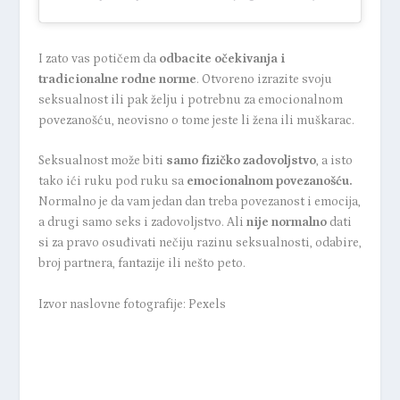
I zato vas potičem da
odbacite očekivanja i
tradicionalne rodne norme
. Otvoreno izrazite svoju
seksualnost ili pak želju i potrebnu za emocionalnom
povezanošću, neovisno o tome jeste li žena ili muškarac.
Seksualnost može biti
samo fizičko zadovoljstvo
, a isto
tako ići ruku pod ruku sa
emocionalnom povezanošću.
Normalno je da vam jedan dan treba povezanost i emocija,
a drugi samo seks i zadovoljstvo. Ali
nije normalno
dati
si za pravo osuđivati nečiju razinu seksualnosti, odabire,
broj partnera, fantazije ili nešto peto.
Izvor naslovne fotografije: Pexels