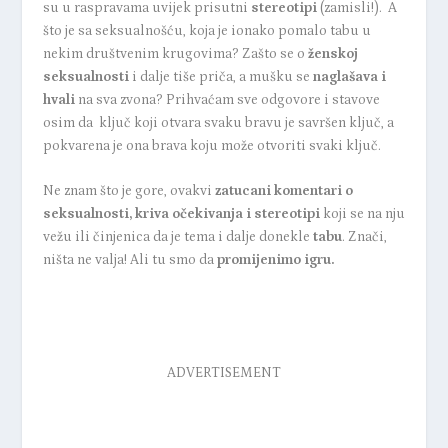
su u raspravama uvijek prisutni
stereotipi
(zamisli!). A
što je sa seksualnošću, koja je ionako pomalo tabu u
nekim društvenim krugovima? Zašto se o
ženskoj
seksualnosti
i dalje tiše priča, a mušku se
naglašava i
hvali
na sva zvona? Prihvaćam sve odgovore i stavove
osim da ključ koji otvara svaku bravu je savršen ključ, a
pokvarena je ona brava koju može otvoriti svaki ključ.
Ne znam što je gore, ovakvi
zatucani komentari o
seksualnosti, kriva očekivanja i stereotipi
koji se na nju
vežu ili činjenica da je tema i dalje donekle
tabu
. Znači,
ništa ne valja! Ali tu smo da
promijenimo igru.
ADVERTISEMENT