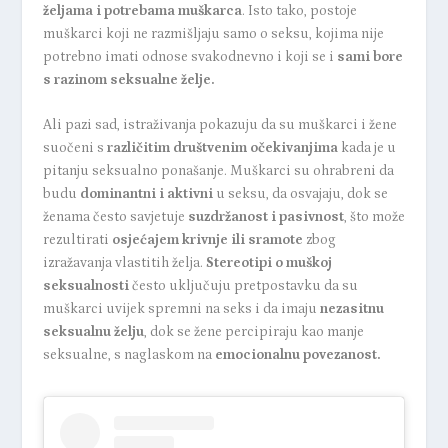
željama i potrebama muškarca
. Isto tako, postoje
muškarci koji ne razmišljaju samo o seksu, kojima nije
potrebno imati odnose svakodnevno i koji se i
sami bore
s razinom seksualne želje.
Ali pazi sad,
istraživanja pokazuju
da su muškarci i žene
suočeni s
različitim društvenim očekivanjima
kada je u
pitanju seksualno ponašanje. Muškarci su ohrabreni da
budu
dominantni i aktivni
u seksu, da osvajaju, dok se
ženama često savjetuje
suzdržanost i pasivnost
, što može
rezultirati
osjećajem krivnje ili sramote
zbog
izražavanja vlastitih želja.
Stereotipi o muškoj
seksualnosti
često uključuju pretpostavku da su
muškarci uvijek spremni na seks i da imaju
nezasitnu
seksualnu želju
, dok se žene percipiraju kao manje
seksualne, s naglaskom na
emocionalnu povezanost.