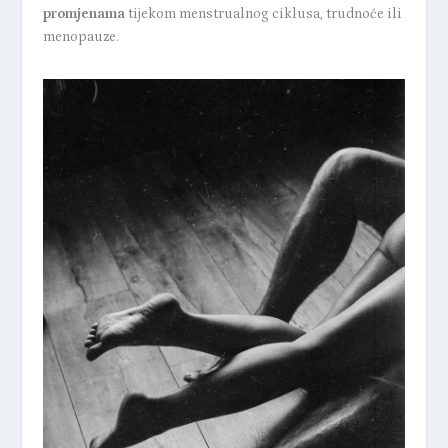
promjenama
tijekom menstrualnog ciklusa, trudnoće ili
menopauze.