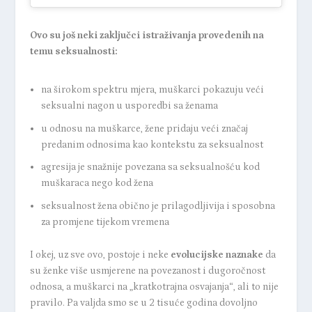
Ovo su još neki zaključci istraživanja provedenih na
temu seksualnosti:
na širokom spektru mjera, muškarci pokazuju veći
seksualni nagon u usporedbi sa ženama
u odnosu na muškarce, žene pridaju veći značaj
predanim odnosima kao kontekstu za seksualnost
agresija je snažnije povezana sa seksualnošću kod
muškaraca nego kod žena
seksualnost žena obično je prilagodljivija i sposobna
za promjene tijekom vremena
I okej, uz sve ovo, postoje i neke
evolucijske naznake
da
su ženke više usmjerene na povezanost i dugoročnost
odnosa, a muškarci na „kratkotrajna osvajanja“, ali to nije
pravilo. Pa valjda smo se u 2 tisuće godina dovoljno