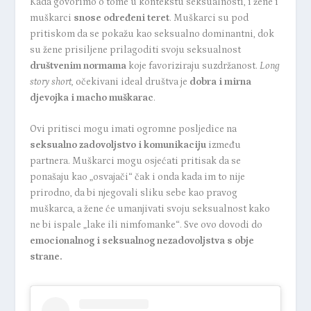
Kada govorimo o tome u kontekstu seksualnosti, i žene i
muškarci
snose određeni teret
. Muškarci su pod
pritiskom da se pokažu kao seksualno dominantni, dok
su žene prisiljene prilagoditi svoju seksualnost
društvenim normama
koje favoriziraju suzdržanost.
Long
story short,
očekivani ideal društva je
dobra i mirna
djevojka i macho muškarac
.
Ovi pritisci mogu imati ogromne posljedice na
seksualno zadovoljstvo i komunikaciju
između
partnera. Muškarci mogu osjećati pritisak da se
ponašaju kao „osvajači“ čak i onda kada im to nije
prirodno, da bi njegovali sliku sebe kao pravog
muškarca, a žene će umanjivati svoju seksualnost kako
ne bi ispale „lake ili nimfomanke“. Sve ovo dovodi do
emocionalnog i seksualnog nezadovoljstva s obje
strane.