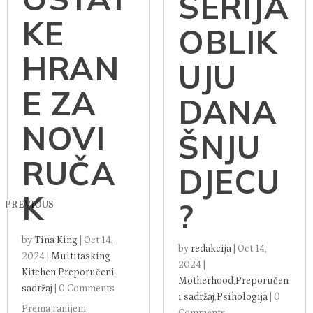
SERIJA
KE
OBLIK
HRAN
UJU
E ZA
DANA
NOVI
ŠNJU
RUČA
DJECU
K
?
PREVIOUS
by
Tina King
|
Oct 14,
by
redakcija
|
Oct 14,
2024
|
Multitasking
2024
|
Kitchen
,
Preporučeni
Motherhood
,
Preporučen
sadržaj
|
0 Comments
i sadržaj
,
Psihologija
|
0
Prema ranijem