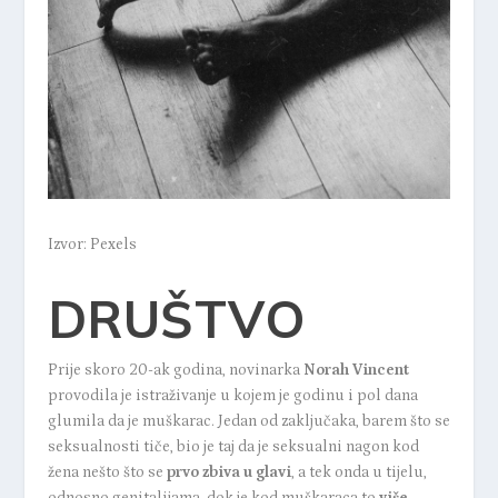
Izvor: Pexels
DRUŠTVO
Prije skoro 20-ak godina, novinarka
Norah Vincent
provodila je istraživanje u kojem je godinu i pol dana
glumila da je muškarac
. Jedan od zaključaka, barem što se
seksualnosti tiče, bio je taj da je seksualni nagon kod
žena nešto što se
prvo zbiva u glavi
, a tek onda u tijelu,
odnosno genitalijama, dok je kod muškaraca to
više