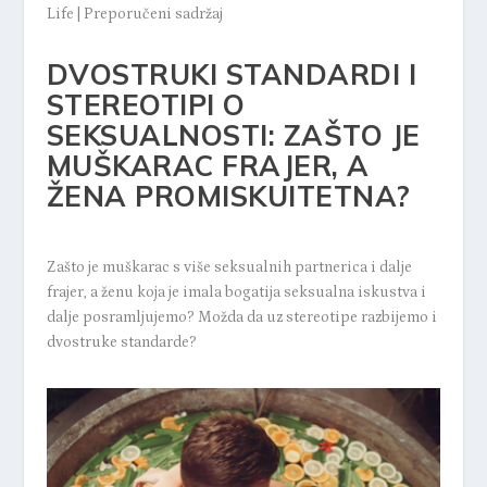
Life
|
Preporučeni sadržaj
DVOSTRUKI STANDARDI I
STEREOTIPI O
SEKSUALNOSTI: ZAŠTO JE
MUŠKARAC FRAJER, A
ŽENA PROMISKUITETNA?
Zašto je muškarac s više seksualnih partnerica i dalje
frajer, a ženu koja je imala bogatija seksualna iskustva i
dalje posramljujemo? Možda da uz stereotipe razbijemo i
dvostruke standarde?