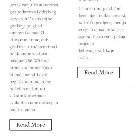
Comments
istraživanju Ministarstva
Da su ekrani privlačni
gospodarstva i održivog
djeci, nije nikakva novost,
razvoja, u Hrvatskoj se
no koliki je utjecaj medija
godišnje po glavi
na djecu danas pitanje je
stanovnika baci 71
koje zahtijeva veću pažnju
kilogram hrane, dok
i svjesno
godišnje u kućanstvima i
djelovanje.Kolika je
poslovnom sektoru
sreća...
nastane 286.379 tona
otpada od hrane. Kako
Read More
bismo smanjili ovaj
negativan trend, treba
početi s malim, ali
važnim koracima u
svakodnevnom doticaju s
namirnicama.
Read More