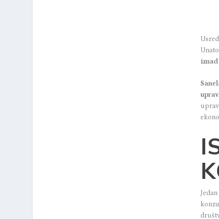
Usred 
Unato
iznad
Sanel
uprav
upravl
ekono
I
K
Jedan
konzu
društ