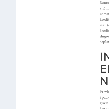
Dostu
sličn
nemam
kredi
iskuš
kredi
dugov
otplat
I
E
N
Prevla
i pad
građa
kraje