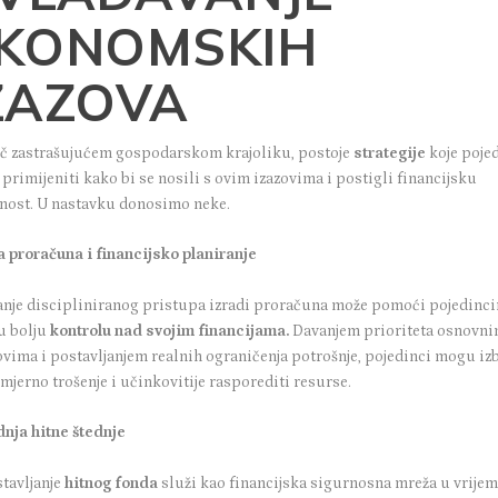
KONOMSKIH
ZAZOVA
č zastrašujućem gospodarskom krajoliku, postoje
strategije
koje poje
rimijeniti kako bi se nosili s ovim izazovima i postigli financijsku
lnost. U nastavku donosimo neke.
a proračuna i financijsko planiranje
anje discipliniranog pristupa izradi proračuna može pomoći pojedinc
u bolju
kontrolu nad svojim financijama.
Davanjem prioriteta osnovn
ovima i postavljanjem realnih ograničenja potrošnje, pojedinci mogu izb
mjerno trošenje i učinkovitije rasporediti resurse.
dnja hitne štednje
tavljanje
hitnog fonda
služi kao financijska sigurnosna mreža u vrije