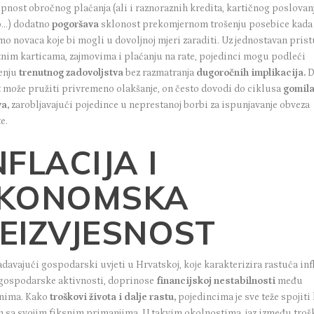
pnost obročnog plaćanja (ali i raznoraznih kredita, kartičnog poslovanj
o…) dodatno
pogoršava
sklonost prekomjernom trošenju posebice kada
o novaca koje bi mogli u dovoljnoj mjeri zaraditi. Uz jednostavan pris
tnim karticama, zajmovima i plaćanju na rate, pojedinci mogu podleći
enju
trenutnog zadovoljstva
bez razmatranja
dugoročnih implikacija.
D
t može pružiti privremeno olakšanje, on često dovodi do ciklusa
gomila
a,
zarobljavajući pojedince u neprestanoj borbi za ispunjavanje obveza
e.
NFLACIJA I
KONOMSKA
EIZVJESNOST
davajući gospodarski uvjeti u Hrvatskoj, koje karakterizira rastuća infl
 gospodarske aktivnosti, doprinose
financijskoj nestabilnosti
među
nima. Kako
troškovi života i dalje rastu,
pojedincima je sve teže spojiti 
m sa svojim fiksnim primanjima. U takvim okolnostima, jaz između troš