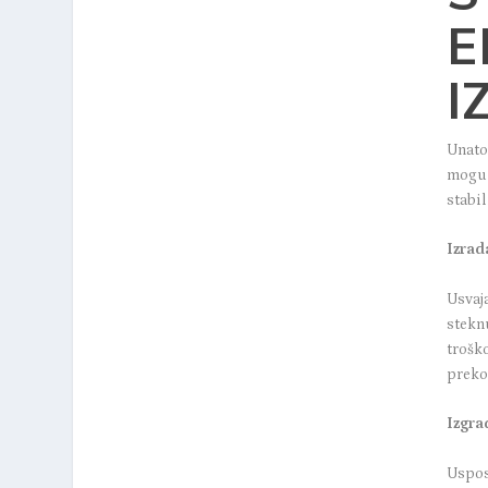
E
I
Unato
mogu p
stabi
Izrad
Usvaj
stekn
trošk
preko
Izgra
Uspos