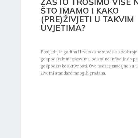
ZAŠTO TROŠIMO VIŠE 
ŠTO IMAMO I KAKO
(PRE)ŽIVJETI U TAKVIM
UVJETIMA?
Posljednjih godina Hrvatska se suočila s bezbroj
gospodarskim izazovima, od stalne inflacije do p
gospodarske aktivnosti. Ove nedaće značajno su u
životni standard mnogih građana.