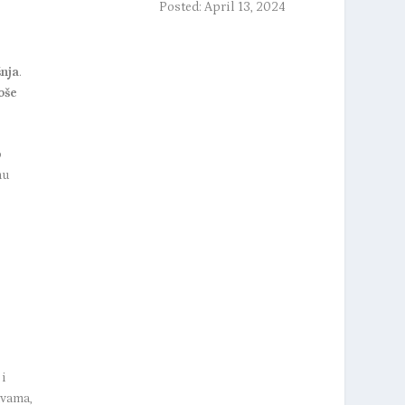
Posted: April 13, 2024
nja
.
oše
o
nu
i
avama,