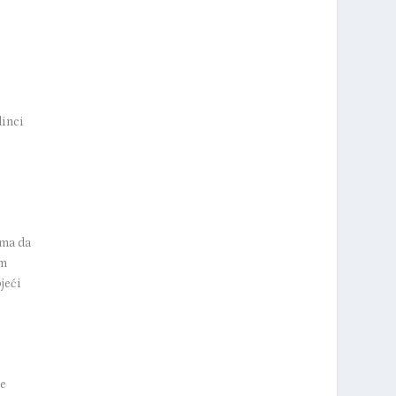
dinci
ima da
im
jeći
me