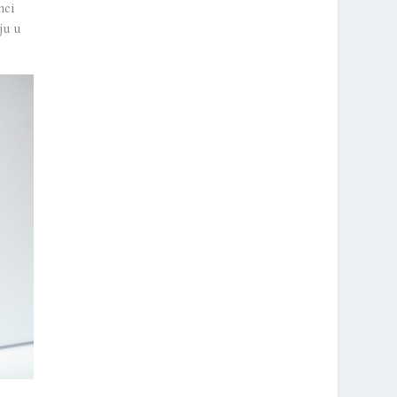
nci
ju u