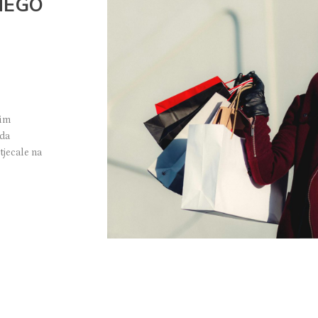
NEGO
nim
ada
tjecale na