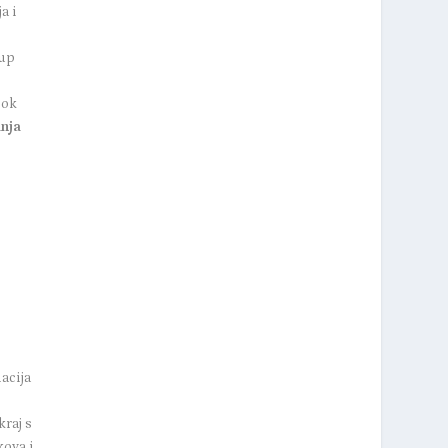
a i
tup
ok
nja
acija
kraj s
kova i