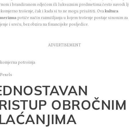
nom i brandiranom odjećom ili luksuznim predmetima često navodi l
komjerno trošenje, čak i kada si to ne mogu priuštiti. Ova
kultura
umerizma
potiče način razmišljanja u kojem trošenje postaje sinonim za
enje i sreću, bez obzira na financijske posljedice.
ADVERTISEMENT
 Pexels
EDNOSTAVAN
RISTUP OBROČNIM
LAĆANJIMA