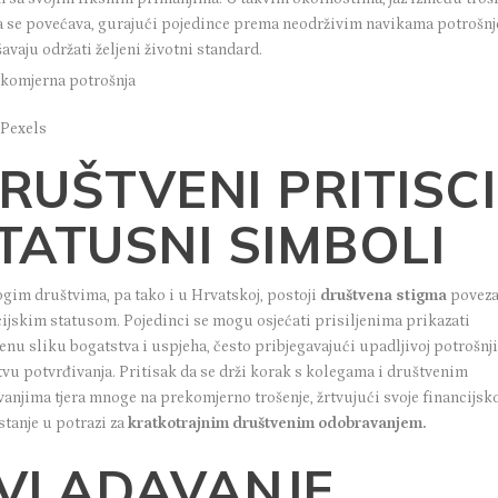
a se povećava, gurajući pojedince prema neodrživim navikama potrošnj
vaju održati željeni životni standard.
 Pexels
RUŠTVENI PRITISCI 
TATUSNI SIMBOLI
gim društvima, pa tako i u Hrvatskoj, postoji
društvena stigma
poveza
cijskim statusom. Pojedinci se mogu osjećati prisiljenima prikazati
enu sliku bogatstva i uspjeha, često pribjegavajući upadljivoj potrošnj
tvu potvrđivanja. Pritisak da se drži korak s kolegama i društvenim
vanjima tjera mnoge na prekomjerno trošenje, žrtvujući svoje financijsk
stanje u potrazi za
kratkotrajnim društvenim odobravanjem.
VLADAVANJE