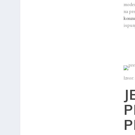
moder
na pre
konz
ispunj
Izvor:
J
P
P