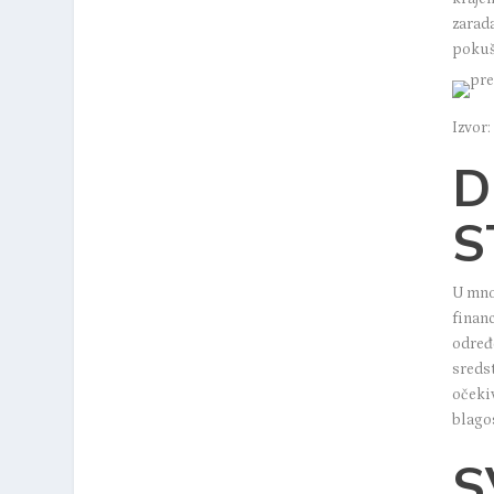
zarad
pokuša
Izvor:
D
S
U mno
finan
određ
sreds
očeki
blago
S