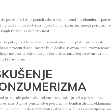
tih poteškoća i dalje postoji zabrinjavajući trend –
prekomjerna potroš
č ograničenim sredstvima i mjesečnim primanjima, mnogi pojedinci
tr
 svojih financijskih mogućnosti
.
a Dropulić
, direktorica
Valoreschool obrazovne platforme
za kvalitetn
ljanje novcem
donosi savjete kako doskočiti ovom neželjenom fenome
janja novcem, te koje strategije koristiti za snalaženje u ovim burnim
mskim uvjetima.
SKUŠENJE
ONZUMERIZMA
 od primarnih pokretača prekomjernog trošenja leži u privlačnosti
merizma. U današnjem društvu pojedinci su
bombardirani reklamama
venim pritiscima da steknu materijalna dobra. Želja za najnovijim napr