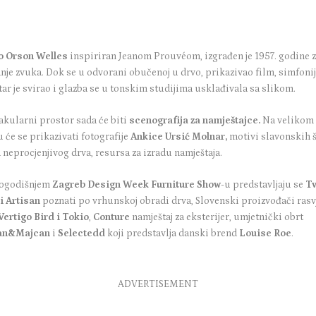
o Orson Welles
inspiriran Jeanom Prouvéom, izgrađen je 1957. godine 
nje zvuka. Dok se u odvorani obučenoj u drvo, prikazivao film, simfoni
ar je svirao i glazba se u tonskim studijima usklađivala sa slikom.
akularni prostor sada će biti
scenografija za namještajce.
Na velikom
 će se prikazivati fotografije
Ankice Ursić Molnar,
motivi slavonskih 
 neprocjenjivog drva, resursa za izradu namještaja.
ogodišnjem
Zagreb Design Week Furniture Show
-u predstavljaju se
Tv
i Artisan
poznati po vrhunskoj obradi drva, Slovenski proizvođači rasv
Vertigo Bird i Tokio
,
Conture
namještaj za eksterijer, umjetnički obrt
an&Majcan
i
Selectedd
koji predstavlja danski brend
Louise Roe
.
ADVERTISEMENT