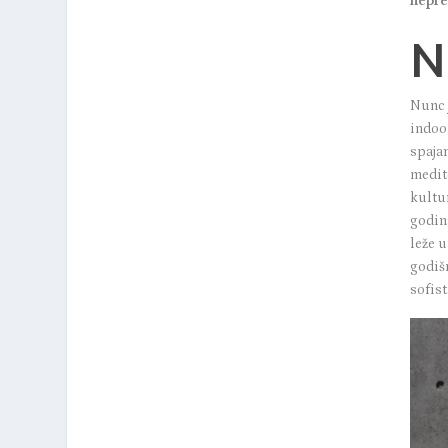
nepre
N
Nunc
indoor
spajan
medit
kultur
godin
leže 
godiš
sofis