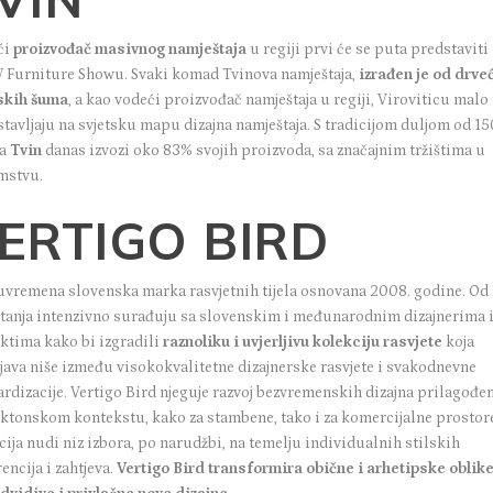
ći
proizvođač masivnog namještaja
u regiji prvi će se puta predstaviti
Furniture Showu. Svaki komad Tvinova namještaja,
izrađen je od drveć
skih šuma
, a kao vodeći proizvođač namještaja u regiji, Viroviticu malo
tavljaju na svjetsku mapu dizajna namještaja. S tradicijom duljom od 15
na
Tvin
danas izvozi oko 83% svojih proizvoda, sa značajnim tržištima u
mstvu.
ERTIGO BIRD
uvremena slovenska marka rasvjetnih tijela osnovana 2008. godine. Od
tanja intenzivno surađuju sa slovenskim i međunarodnim dizajnerima 
ektima kako bi izgradili
raznoliku i uvjerljivu kolekciju rasvjete
koja
java niše između visokokvalitetne dizajnerske rasvjete i svakodnevne
ardizacije. Vertigo Bird njeguje razvoj bezvremenskih dizajna prilagođe
ektonskom kontekstu, kako za stambene, tako i za komercijalne prostor
ija nudi niz izbora, po narudžbi, na temelju individualnih stilskih
encija i zahtjeva.
Vertigo Bird
transformira obične i arhetipske oblike