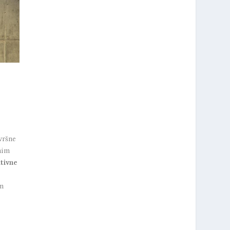
avršne
nim
ativne
im