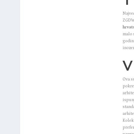
Najve
ZGDW 
hrvat
malo s
godi
inoze
V
Ova s
pokre
arhit
ispun
stand
arhit
Kolekc
prefer