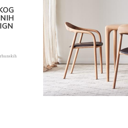
KOG
TNIH
IGN
vrhunskih