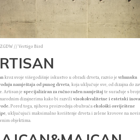
: ZGDW // Vertigo Bird
RTISAN
an
kroz svoje višegodišnje iskustvo u obradi drveta, razvio je
vrhunsku
vodnju namještaja od punog drveta
, koja uključuje sve, od dizajna do z
. Artisan je
specijaliziran za ručno rađen namještaj
te surađuje s broj
arodnim dizajnerima kako bi razvili
visokokvalitetne i estetski inov
vode.
Pored toga, njihova proizvodnja obuhvaća
ekološki osviještene
ipe
, uključujući maksimalno korištenje drveta i zelene krovove na nov
vnim objektima.
AJCAN&MAJCAN