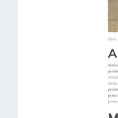
Izvor
A
Artis
proiz
obrade
međun
proiz
princ
poslo
M