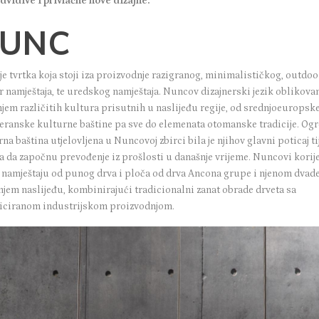
dvidive i privlačne nove dizajne.
UNC
je tvrtka koja stoji iza proizvodnje razigranog, minimalističkog, outdoo
 namještaja, te uredskog namještaja. Nuncov dizajnerski jezik oblikovan
jem različitih kultura prisutnih u naslijeđu regije, od srednjoeuropske
eranske kulturne baštine pa sve do elemenata otomanske tradicije. O
na baština utjelovljena u Nuncovoj zbirci bila je njihov glavni poticaj 
a da započnu prevođenje iz prošlosti u današnje vrijeme. Nuncovi korij
u namještaju od punog drva i ploča od drva Ancona grupe i njenom dvad
njem naslijeđu, kombinirajući tradicionalni zanat obrade drveta sa
ticiranom industrijskom proizvodnjom.