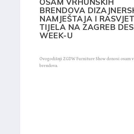
OSAM VRHUNSKIH
BRENDOVA DIZAJNERS
NAMJEŠTAJA I RASVJE
TIJELA NA ZAGREB DES
WEEK-U
Ovogodišnji ZGDW Furniture Show donosi osam 
brendova.