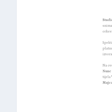
Studi
snima
orkest
Spekt
platnu
izvora
Na ov
Nunc 
tijela
Majc