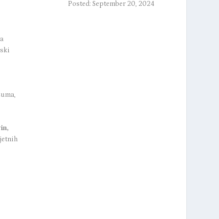
Posted: September 20, 2024
za
jski
šuma,
in,
jetnih