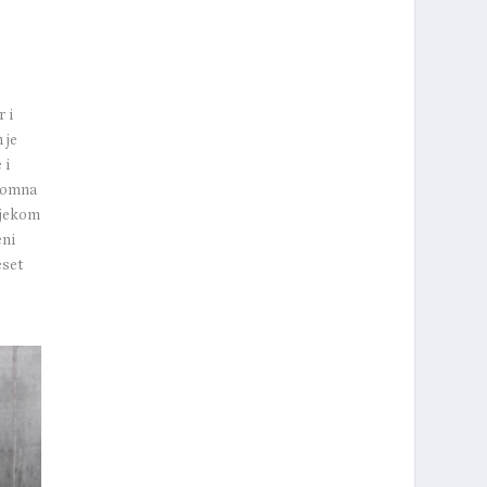
r i
 je
 i
gromna
tijekom
eni
eset