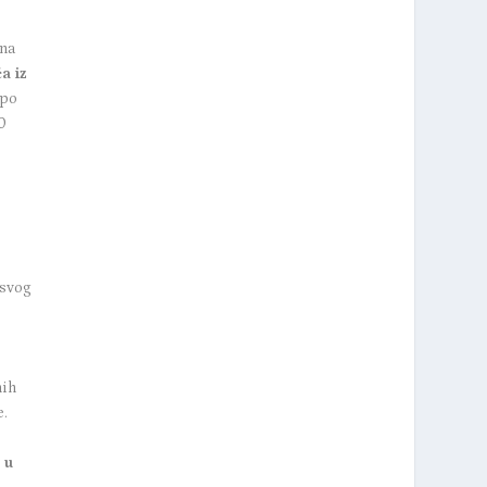
 na
a iz
 po
0
 svog
i
nih
e.
 u