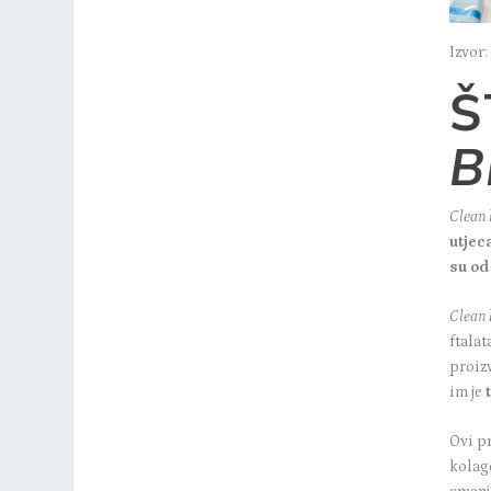
Izvor:
Š
B
Clean 
utjeca
su od
Clean 
ftala
proiz
im je
t
Ovi p
kolage