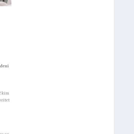
i
ađeni
ičkim
oritet