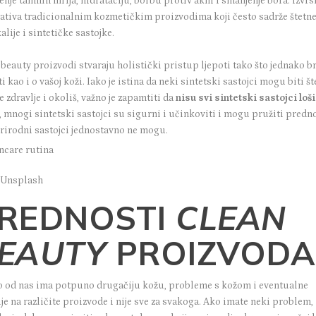
nje tamnih mrlja, hidrataciju, borbu protiv akni i smanjenje bora. Izvrs
nativa tradicionalnim kozmetičkim proizvodima koji često sadrže štetn
lije i sintetičke sastojke.
beauty proizvodi stvaraju holistički pristup ljepoti tako što jednako b
i kao i o vašoj koži.
Iako je istina da neki sintetski sastojci mogu biti št
e zdravlje i okoliš, važno je zapamtiti da
nisu svi sintetski sastojci loši
, mnogi sintetski sastojci su sigurni i učinkoviti i mogu pružiti predn
prirodni sastojci jednostavno ne mogu.
: Unsplash
REDNOSTI
CLEAN
EAUTY
PROIZVODA
o od nas ima potpuno drugačiju kožu, probleme s kožom i eventualne
je na različite proizvode i nije sve za svakoga. Ako imate neki problem,