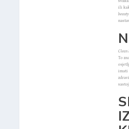
svaka
ili ka
beauty
nasta
N
Clean 
To zna
osjetl
imati
zdravi
sastoj
S
I