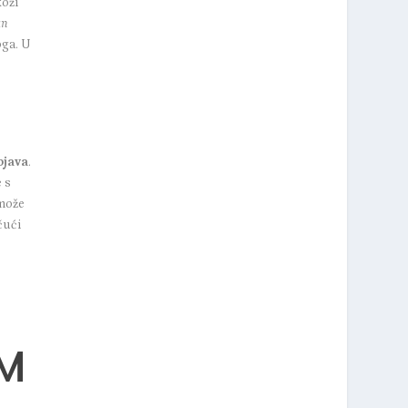
koži
an
oga. U
ojava
.
e s
može
čući
IM