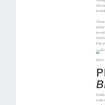
smanje
alter
kemika
Clean 
planet
za naš
stvari
koje 
Izvor
P
B
Svatk
reakci