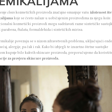
EMIKALIJAMA
tenje
clean
kozmetičkih proizvoda značajno smanjuje vašu
izloženost št
alijama
koje se često nalaze u uobičajenim proizvodima za njegu kože.
cionalni kozmetički proizvodi mogu sadržavati razne sintetičke sastoj
parabena, ftalata, formaldehida i sintetičkih mirisa.
emikalije povezuju se s nizom zdravstvenih problema, uključujući end
ćaj, alergije, pa čak i rak. Kako bi izbjegli te izuzetno štetne sastojke
kom kupnje bilo kakvih skincare proizvoda, preporučujemo da koristit
acije za provjeru skincare proizvoda.