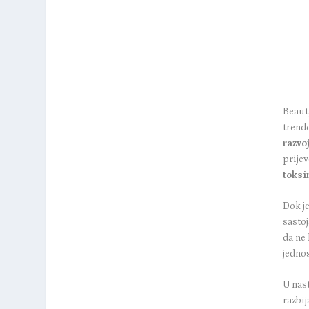
Beauty
trend
razvo
prijev
toksin
Dok j
sastoj
da ne 
jedno
U nast
razbi