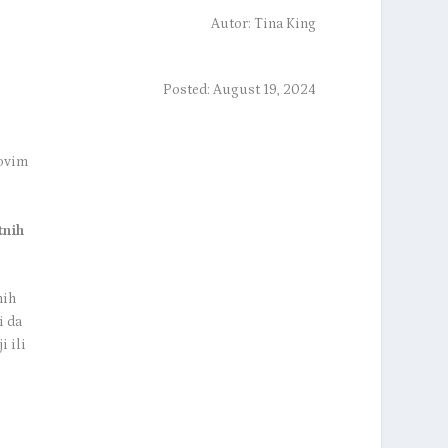
Autor:
Tina King
Posted: August 19, 2024
novim
tnih
nih
i da
i ili