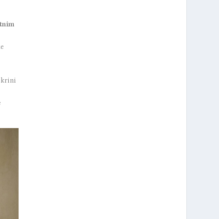
etnim
ke
okrini
e