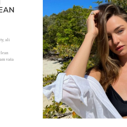
I
LEAN
y, ali
clean
vam vaša