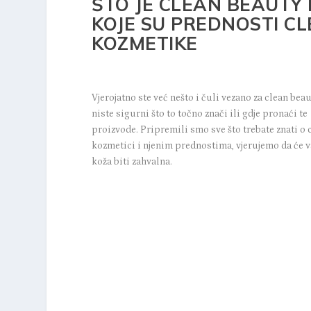
ŠTO JE CLEAN BEAUTY 
KOJE SU PREDNOSTI C
KOZMETIKE
Vjerojatno ste već nešto i čuli vezano za clean beaut
niste sigurni što to točno znači ili gdje pronaći te
proizvode. Pripremili smo sve što trebate znati o 
kozmetici i njenim prednostima, vjerujemo da će 
koža biti zahvalna.