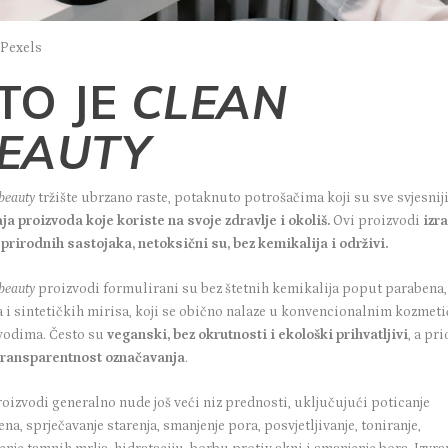
 Pexels
TO JE
CLEAN
EAUTY
beauty
tržište ubrzano raste, potaknuto potrošačima koji su sve svjesnij
ja proizvoda koje koriste na svoje zdravlje i okoliš.
Ovi proizvodi
izr
 prirodnih sastojaka, netoksični su, bez kemikalija i održivi.
beauty
proizvodi formulirani su bez štetnih kemikalija poput parabena,
ta i sintetičkih mirisa, koji se obično nalaze u konvencionalnim kozmet
vodima. Često su
veganski, bez okrutnosti i ekološki prihvatljivi
, a pri
ransparentnost označavanja
.
roizvodi generalno nude još veći niz prednosti, uključujući poticanje
na, sprječavanje starenja, smanjenje pora, posvjetljivanje, toniranje,