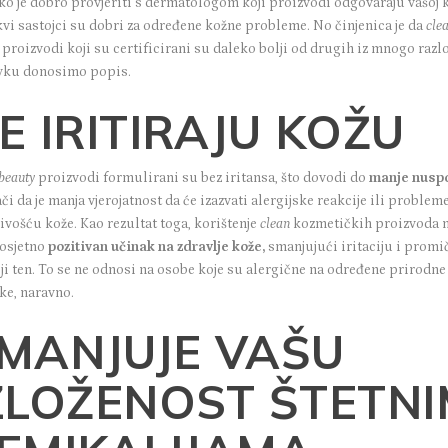
ko je dobro provjeriti s dermatologom koji proizvodi odgovaraju vašoj 
kvi sastojci su dobri za određene kožne probleme. No činjenica je da
cle
proizvodi koji su certificirani su daleko bolji od drugih iz mnogo razl
vku donosimo popis.
E IRITIRAJU KOŽU
beauty
proizvodi formulirani su bez iritansa, što dovodi do
manje nusp
či da je manja vjerojatnost da će izazvati alergijske reakcije ili problem
jivošću kože. Kao rezultat toga, korištenje
clean
kozmetičkih proizvoda 
 osjetno
pozitivan učinak na zdravlje kože,
smanjujući iritaciju i promi
ji ten. To se ne odnosi na osobe koje su alergične na određene prirodne
ke, naravno.
MANJUJE VAŠU
ZLOŽENOST ŠTETN