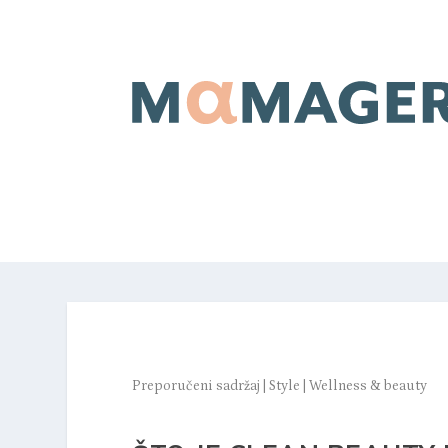
Preporučeni sadržaj
|
Style
|
Wellness & beauty