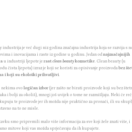
 industrija je već dugi niz godina značajna industrija koja se razvija s 
ovima i inovacijama i raste iz godine u godinu. Jedan od
najznačajnijih
ja
u industriji ljepote je
rast
clean beauty
kozmetike
. Clean beauty (u
odu čista ljepota) izraz je koji se koristi za opisivanje proizvoda
bez šte
a i koji su ekološki prihvatljivi
.
e nekima ovo
logičan izbor
(jer zašto ne birati proizvode koji su bez štet
aka i bolji za okoliš), mnogi još uvijek o tome ne razmišljaju. Neki će reć
kupuju te proizvode jer ih možda nije praktično za pronaći, ili su skuplj
stavno na to ne misle.
avku smo pripremili malo više informacija za sve koji žele znati više, i
jamo mitove koji vas možda sprječavaju da ih kupujete.