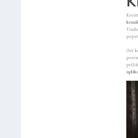
K
Koriš
kemik
Tradi
poput 
Ove k
poreme
prili
aplik