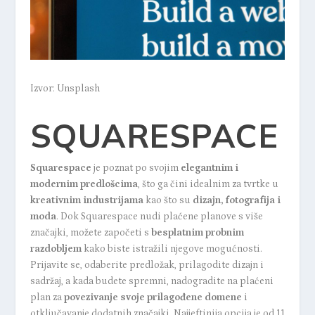
Izvor: Unsplash
SQUARESPACE
Squarespace
je poznat po svojim
elegantnim i
modernim predlošcima
, što ga čini idealnim za tvrtke u
kreativnim industrijama
kao što su
dizajn, fotografija i
moda
. Dok Squarespace nudi plaćene planove s više
značajki, možete započeti s
besplatnim probnim
razdobljem
kako biste istražili njegove mogućnosti.
Prijavite se, odaberite predložak, prilagodite dizajn i
sadržaj, a kada budete spremni, nadogradite na plaćeni
plan za
povezivanje svoje prilagođene domene
i
otključavanje dodatnih značajki. Najjeftinija opcija je od 11