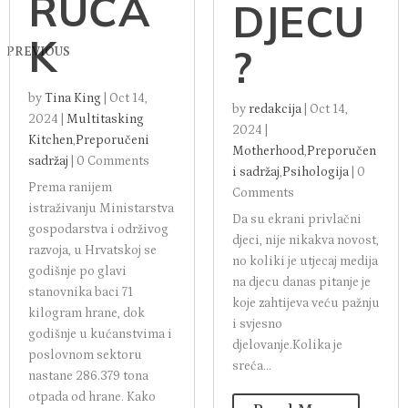
RUČA
DJECU
K
?
PREVIOUS
by
Tina King
|
Oct 14,
by
redakcija
|
Oct 14,
2024
|
Multitasking
2024
|
Kitchen
,
Preporučeni
Motherhood
,
Preporučen
sadržaj
|
0 Comments
i sadržaj
,
Psihologija
|
0
Prema ranijem
Comments
istraživanju Ministarstva
Da su ekrani privlačni
gospodarstva i održivog
djeci, nije nikakva novost,
razvoja, u Hrvatskoj se
no koliki je utjecaj medija
godišnje po glavi
na djecu danas pitanje je
stanovnika baci 71
koje zahtijeva veću pažnju
kilogram hrane, dok
i svjesno
godišnje u kućanstvima i
djelovanje.Kolika je
poslovnom sektoru
sreća...
nastane 286.379 tona
otpada od hrane. Kako