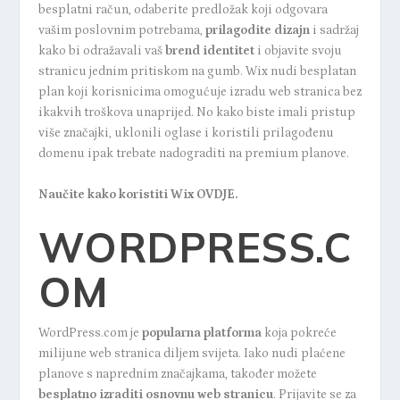
besplatni račun, odaberite predložak koji odgovara
vašim poslovnim potrebama,
prilagodite dizajn
i sadržaj
kako bi odražavali vaš
brend identitet
i objavite svoju
stranicu jednim pritiskom na gumb. Wix nudi besplatan
plan koji korisnicima omogućuje izradu web stranica bez
ikakvih troškova unaprijed. No kako biste imali pristup
više značajki, uklonili oglase i koristili prilagođenu
domenu ipak trebate nadograditi na premium planove.
Naučite kako koristiti Wix
OVDJE
.
WORDPRESS.C
OM
WordPress.com je
popularna platforma
koja pokreće
milijune web stranica diljem svijeta. Iako nudi plaćene
planove s naprednim značajkama, također možete
besplatno izraditi osnovnu web stranicu
. Prijavite se za