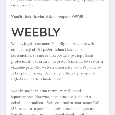
eura mjesečno.
Naučite kako koristiti Squarespace
OVDJE
.
WEEBLY
Weebly
je još jedan
user-friendly
alat za izradu web
stranica koji služi i
početnicima
i iskusnim
korisnicima. Sa sučeljem za povlačenje i ispuštanje i
profesionalno dizajniranim predlošcima, možete stvoriti
vizualno privlačnu web stranicu
u tren oka. Prijavite se
za besplatni račun, odaberite predložak, prilagodite
izgled i sadržaj te odmah objavite.
Weebly ima besplatnu razinu, za razliku od
Squarespacea. Naravno, besplatna opcija dolazi s
nekoliko ograničenja. Vaša će stranica imati samo 500
MB prostora za pohranu, naziv domene temeljen na
Weeblyju, kvadratne oglase i maksimalnu veličinu