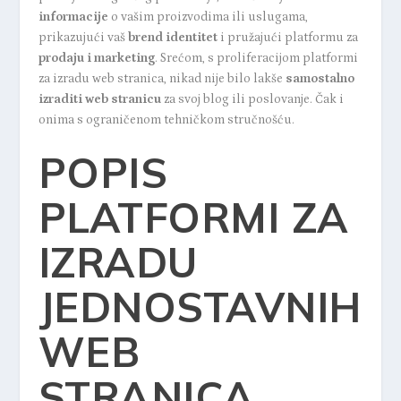
informacije
o vašim proizvodima ili uslugama,
prikazujući vaš
brend identitet
i pružajući platformu za
prodaju i marketing
. Srećom, s proliferacijom platformi
za izradu web stranica, nikad nije bilo lakše
samostalno
izraditi web stranicu
za svoj blog ili poslovanje. Čak i
onima s ograničenom tehničkom stručnošću.
POPIS
PLATFORMI ZA
IZRADU
JEDNOSTAVNIH
WEB
STRANICA