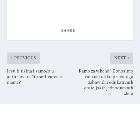
SHARE:
PREVIOUS
NEXT
Jesu li tišina i samoća u
Kamo za vikend? Donosimo
autu novi način self-carea za
vam nekoliko prijedloga
mame?
zabavnih i edukativnih
obiteljskih jednodnevnih
izleta