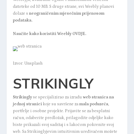
datoteke od 10 MB. S druge strane, svi Weebly planovi
dolaze s
neograničenim mjesečnim prijenosom
podataka.
Naučite kako koristiti Weebly
OVDJE
.
Izvor: Unsplash
STRIKINGLY
Strikingly
se specijalizirao za izradu
web stranica na
jednoj stranici
koje su savršene za
mala poduzeća
,
portfelje i osobne projekte. Prijavite se za besplatni
račun, odaberite predložak, prilagodite odjeljke kako
biste prikazali svoj sadržaj i s lakoćom pokrenite svoj
web. Sa Strikinglyjevim intuitivnim uređivačem možete