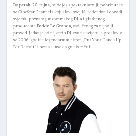
Da
petak, 20. rujna,
bude još spektakularniji, pobrinut će
se CineStar Channels koji slavi svoj 15. rođendan i dovodi
svjetski poznatog nizozemskog DJ-a i glazbenog
producenta
Fedde Le Granda
, zaduženog za najbolji
provod. Jedan je od najvećih DJ-eva na svijetu, a proslavio
se 2006. godine legendarnim hitom „Put Your Hands Up
For Detroit“ i nema šanse da ga niste čuli.