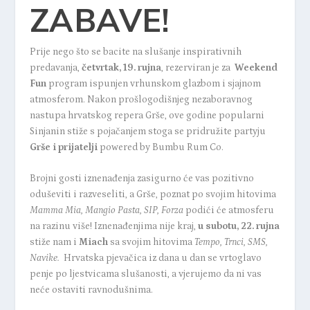
ZABAVE!
Prije nego što se bacite na slušanje inspirativnih
predavanja,
četvrtak, 19. rujna
, rezerviran je za
Weekend
Fun
program ispunjen vrhunskom glazbom i sjajnom
atmosferom. Nakon prošlogodišnjeg nezaboravnog
nastupa hrvatskog repera
Grše,
ove godine popularni
Sinjanin stiže s pojačanjem stoga se pridružite partyju
Grše i prijatelji
powered by Bumbu Rum Co.
Brojni gosti iznenađenja zasigurno će vas pozitivno
oduševiti i razveseliti, a Grše, poznat po svojim hitovima
Mamma Mia, Mangio Pasta, SIP, Forza
podići će atmosferu
na razinu više! Iznenađenjima nije kraj,
u subotu, 22. rujna
stiže nam i
Miach
sa svojim hitovima
Tempo, Trnci, SMS,
Navike.
Hrvatska pjevačica iz dana u dan se vrtoglavo
penje po ljestvicama slušanosti, a vjerujemo da ni vas
neće ostaviti ravnodušnima.