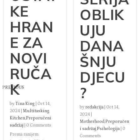
KE
OBLIK
HRAN
UJU
E ZA
DANA
NOVI
ŠNJU
RUČA
DJECU
K
?
PREVIOUS
by
Tina King
|
Oct 14,
by
redakcija
|
Oct 14,
2024
|
Multitasking
2024
|
Kitchen
,
Preporučeni
Motherhood
,
Preporučen
sadržaj
|
0 Comments
i sadržaj
,
Psihologija
|
0
Prema ranijem
Comments