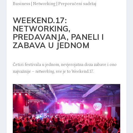
Business
|
Networking
|
Preporučeni sadržaj
WEEKEND.17:
NETWORKING,
PREDAVANJA, PANELI I
ZABAVA U JEDNOM
Četiri festivala u jednom, nevjerojatna doza zabave i ono
najvažnije –
networking,
sve je to Weekend.17.