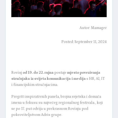
Autor:
Mamager
Posted: September 11, 2024
Rovinj
od 19. do 22. rujna
postaje
mjesto povezivanja
stručnjaka iz svijeta komunikacija i medija
s HR, AI, IT
i financijskim stručnjacima.
Pregršt inspirativnih panela, brojna svjetska i domaća
imena u fokusu su najvećeg regionalnog festivala., koji
se po 17. put odvija u prekrasnom Rovinju pod
pokroviteljstvom Adris grupe.