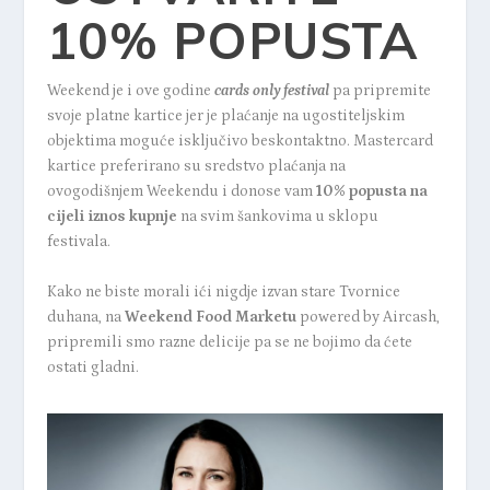
10% POPUSTA
Weekend je i ove godine
cards only festival
pa pripremite
svoje platne kartice jer je plaćanje na ugostiteljskim
objektima moguće isključivo beskontaktno. Mastercard
kartice preferirano su sredstvo plaćanja na
ovogodišnjem Weekendu i donose vam
10% popusta na
cijeli iznos kupnje
na svim šankovima u sklopu
festivala.
Kako ne biste morali ići nigdje izvan stare Tvornice
duhana, na
Weekend Food Marketu
powered by Aircash,
pripremili smo razne delicije pa se ne bojimo da ćete
ostati gladni.