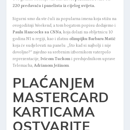
220 predavača i panelista iz cijelog svijeta.
Sigurni smo da ste čuli za popularna imena koja stižu na
ovogodišnji Weekend, a tom bogatom popisu dodajemo i
Paulu Hancocks
sa CNNa
, koja dolazi na obljetnicu 10
godina N1 u regiji, kao i zlatnu
olimpijku
Barbaru Matić
koja će sudjelovati na panelu „Što kad si najbolji i nije
dovoljno?“ zajedno sa srebrnim izbornikom vaterpolo
reprezentacije,
Ivicom Tuckom
i predsjednikom uprave
Telemacha,
Adrianom Ježinom
.
PLAĆANJEM
MASTERCARD
KARTICAMA
OSTVARITE