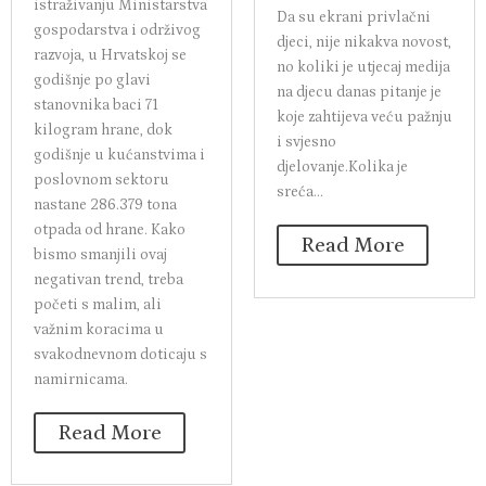
istraživanju Ministarstva
Da su ekrani privlačni
gospodarstva i održivog
djeci, nije nikakva novost,
razvoja, u Hrvatskoj se
no koliki je utjecaj medija
godišnje po glavi
na djecu danas pitanje je
stanovnika baci 71
koje zahtijeva veću pažnju
kilogram hrane, dok
i svjesno
godišnje u kućanstvima i
djelovanje.Kolika je
poslovnom sektoru
sreća...
nastane 286.379 tona
otpada od hrane. Kako
Read More
bismo smanjili ovaj
negativan trend, treba
početi s malim, ali
važnim koracima u
svakodnevnom doticaju s
namirnicama.
Read More