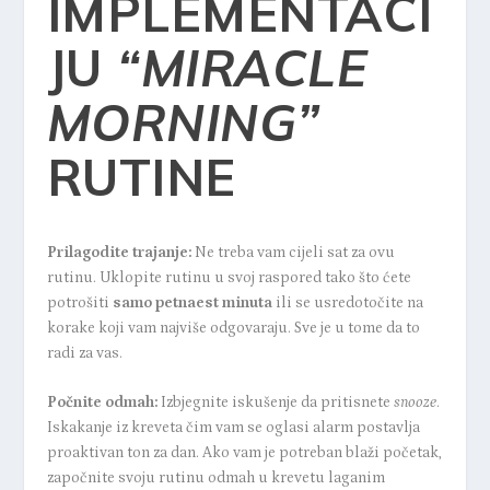
IMPLEMENTACI
JU
“MIRACLE
MORNING”
RUTINE
Prilagodite trajanje:
Ne treba vam cijeli sat za ovu
rutinu. Uklopite rutinu u svoj raspored tako što ćete
potrošiti
samo petnaest minuta
ili se usredotočite na
korake koji vam najviše odgovaraju. Sve je u tome da to
radi za vas.
Počnite odmah:
Izbjegnite iskušenje da pritisnete
snooze
.
Iskakanje iz kreveta čim vam se oglasi alarm postavlja
proaktivan ton za dan. Ako vam je potreban blaži početak,
započnite svoju rutinu odmah u krevetu laganim