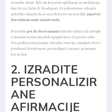
trenutke tišine. Bilo da koristite aplikacije za meditaciju
kao što su Calm ili Headspace ili jednostavno odvojite
nekoliko minuta da se usredotočite na svoj dah,
započeti
dan tišinom može učiniti čuda
.
Provedite
pet do deset minuta
duboko dišući ili uživajte
u mirnim trenucima dok ispijate kavu ili perete zube.
Ova praksa vam pomaže obraditi emocije, smanjiti stres i
potaknuti kreativnost, postavljajući miran i prizeman
ton za dan.
2. IZRADITE
PERSONALIZIR
ANE
AFIRMACIJE