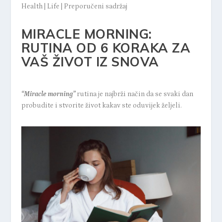
Health
|
Life
|
Preporučeni sadržaj
MIRACLE MORNING:
RUTINA OD 6 KORAKA ZA
VAŠ ŽIVOT IZ SNOVA
“Miracle morning”
rutina je najbrži način da se svaki dan
probudite i stvorite život kakav ste oduvijek željeli.