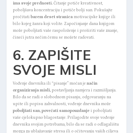
ima svoje prednosti.
Čitanje potiče kreativnost,
poboljšava koncentraciju i potiče bolji san. Pokušajte
pročitati
barem deset stranica
motivacijske knjige ili
bilo kojeg žanra koji volite. Započinjanje dana knjigom
može poboljšati vaše raspoloženje i proširiti vaše znanje,
čineći jutra nečim čemu se možete radovati.
6. ZAPIŠITE
SVOJE MISLI
Vođenje dnevnika ili “pisanje” moćan je
način
organiziranja misli,
postavljanja namjera i razmišljanja.
Bilo da se radi o slobodnom pisanju, odgovaranju na
upite ili popisu zahvalnosti, vođenje dnevnika može
poboljšati san, povećati samopouzdanje
i poboljšati
vaše cjelokupno blagostanje. Prilagodite svoje vođenje
dnevnika svojim potrebama, bilo da se radi o odlagalištu
mozga za ublažavanje stresa ili o očitovanju vaših ciljeva