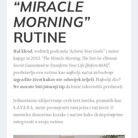
“MIRACLE
MORNING”
RUTINE
Hal Elrod
, voditelj podcasta
“Achieve Your Goals”
i autor
knjige iz 2012.
“The Miracle Morning: The Not-So-Obvious
Secret Guaranteed to Transform Your Life (Before 8AM)”
,
predstavlja ovu rutinu kao najbolji način za buđenje
izgradite život kakav ste oduvijek željeli
. Najbolji dio?
Ne morate biti jutarnji tip
da biste iskoristili prednosti.
Jednostavno uključivanje ovih šest navika, poznatih kao
S.A.V.E.R.S., može promijeniti vaša jutra i vaš život. U
nastavku donosimo korake i načine kako ih neprimjetno
integrirati u svoju rutinu.