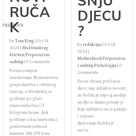
ŠNJU
RUČA
DJECU
K
?
PREVIOUS
by
Tina King
|
Oct 14,
by
redakcija
|
Oct 14,
2024
|
Multitasking
2024
|
Kitchen
,
Preporučeni
Motherhood
,
Preporučen
sadržaj
|
0 Comments
i sadržaj
,
Psihologija
|
0
Prema ranijem
Comments
istraživanju Ministarstva
Da su ekrani privlačni
gospodarstva i održivog
djeci, nije nikakva novost,
razvoja, u Hrvatskoj se
no koliki je utjecaj medija
godišnje po glavi
na djecu danas pitanje je
stanovnika baci 71
koje zahtijeva veću pažnju
kilogram hrane, dok
i svjesno
godišnje u kućanstvima i
djelovanje.Kolika je
poslovnom sektoru
sreća...
nastane 286.379 tona