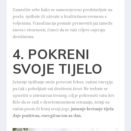
Zamislite sebe kako se samouvjereno predstavljate na
poslu, vježbate ili uživate u kvalitetnom vremenu s
voljenima. Vizualizacija pomaže premostiti jaz između
snova i stvarnosti, čineći da se vaši ciljevi osjećaju
dostižnima.
4. POKRENI
SVOJE TIJELO
Jutarnje vježbanje može povećati fokus, razinu energije,
pa čak i poboljšati vaš društveni život. Ne trebate se
upustiti u intenzivan trening; cilj je pokrenuti vašu krv.
Bilo da se radi o desetominutnom istezanju, šetnji sa
vašim psom ili brzoj sesiji joge,
jutarnje kretanje tijela
daje pozitivan, energičan ton za dan.