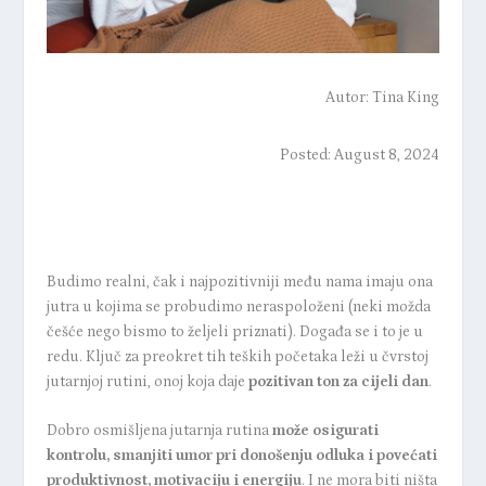
Autor:
Tina King
Posted: August 8, 2024
Budimo realni, čak i najpozitivniji među nama imaju ona
jutra u kojima se probudimo neraspoloženi (neki možda
češće nego bismo to željeli priznati). Događa se i to je u
redu. Ključ za preokret tih teških početaka leži u čvrstoj
jutarnjoj rutini, onoj koja daje
pozitivan ton za cijeli dan
.
Dobro osmišljena jutarnja rutina
može osigurati
kontrolu, smanjiti umor pri donošenju odluka i
povećati
produktivnost
, motivaciju i energiju
. I ne mora biti ništa