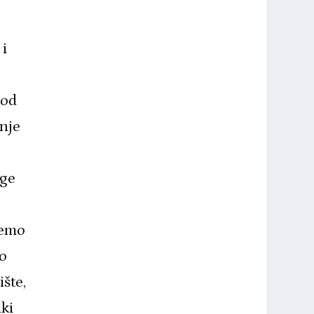
 i
 od
enje
uge
ćemo
o
ište,
iki