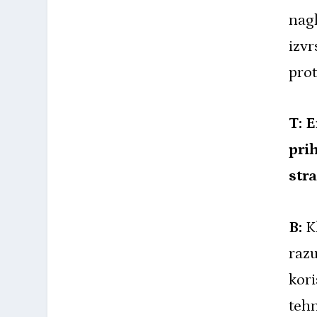
nagl
izvr
prot
T: E
pri
str
B:
Kl
razu
kori
tehn