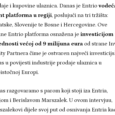
aje i kupovine ulaznica. Danas je Entrio
vodeć
nt platforma u regiji
, poslujući na tri tržišta:
tske, Slovenije te Bosne i Hercegovine. Ove
ine Entrio platforma osnažena je
investicijom
jednosti većoj od 9 milijuna eura
od strane In
ty Partnera čime je ostvaren najveći investicijs
us u povijesti industrije prodaje ulaznica u
istočnoj Europi.
s razgovaramo s parom koji stoji iza Entria,
jom i Berislavom Marszalek.
U ovom intervjuu,
zalekovi dijele svoj put od osnivanja Entria kao