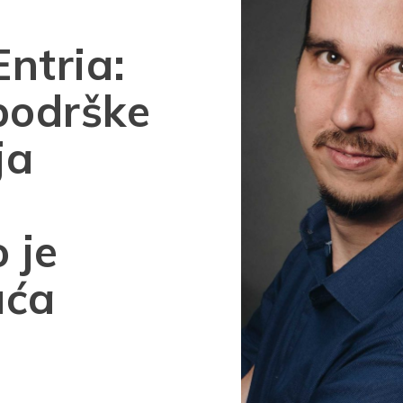
Entria:
podrške
ja
 je
uća