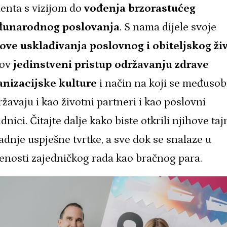
enta s vizijom do
vođenja brzorastućeg
unarodnog poslovanja
. S nama dijele svoje
zove usklađivanja poslovnog i obiteljskog ži
hov
jedinstveni pristup održavanju zdrave
anizacijske kulture
i način na koji se međuso
žavaju i kao životni partneri i kao poslovni
dnici. Čitajte dalje kako biste otkrili njihove taj
adnje uspješne tvrtke, a sve dok se snalaze u
enosti zajedničkog rada kao bračnog para.