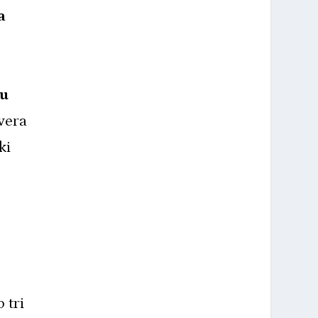
a
 u
vera
ki
 tri