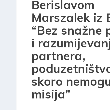
Berislavom
Marszalek iz 
“Bez snažne 
i razumijevan
partnera,
poduzetništvo
skoro nemog
misija”