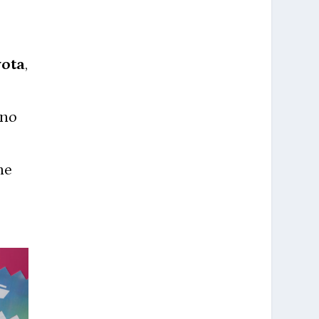
vota
,
bno
ne