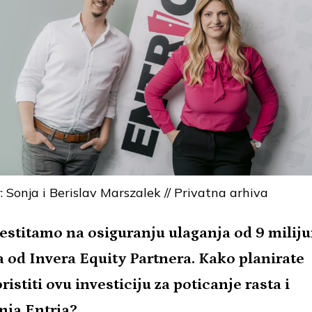
r: Sonja i Berislav Marszalek // Privatna arhiva
Čestitamo na osiguranju ulaganja od 9 milij
a od Invera Equity Partnera. Kako planirate
ristiti ovu investiciju za poticanje rasta i
enja Entria?