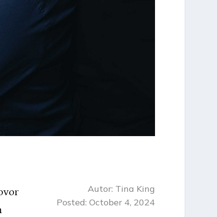
Autor:
Tina King
ovor
Posted: October 4, 2024
m