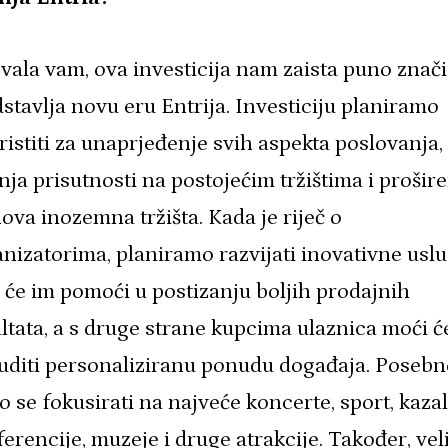
ala vam, ova investicija nam zaista puno znači
stavlja novu eru Entrija. Investiciju planiramo
ristiti za unaprjeđenje svih aspekta poslovanja,
nja prisutnosti na postojećim tržištima i prošir
ova inozemna tržišta. Kada je riječ o
nizatorima, planiramo razvijati inovativne usl
 će im pomoći u postizanju boljih prodajnih
ltata, a s druge strane kupcima ulaznica moći 
uditi personaliziranu ponudu događaja. Posebn
 se fokusirati na najveće koncerte, sport, kazal
erencije, muzeje i druge atrakcije. Također, vel