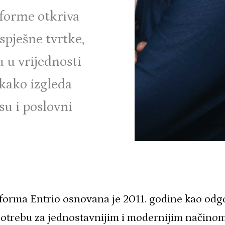
atforme otkriva
spješne tvrtke,
u u vrijednosti
 kako izgleda
su i poslovni
forma Entrio osnovana je 2011. godine kao odg
potrebu za jednostavnijim i modernijim načino