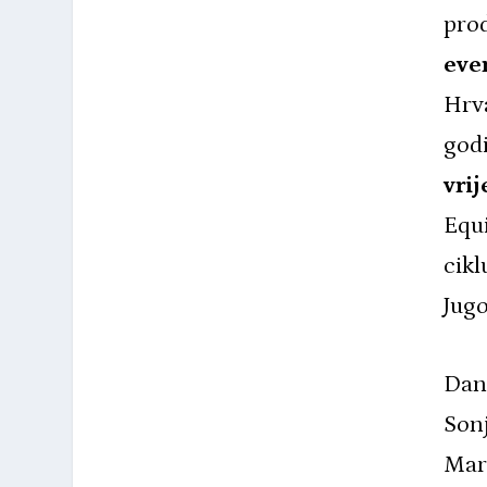
prod
eve
Hrva
god
vri
Equi
cikl
Jugo
Dana
Son
Mars