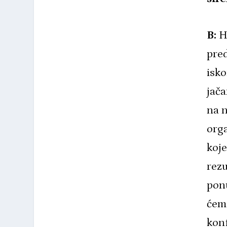
B:
Hv
pred
isko
jača
na n
orga
koje
rezu
pon
ćemo
konf