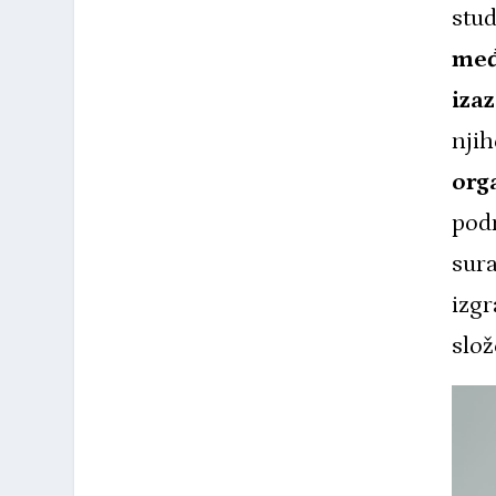
stud
međ
iza
nji
org
podr
sura
izgr
slož