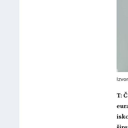
Izvo
T: 
eur
isko
šir