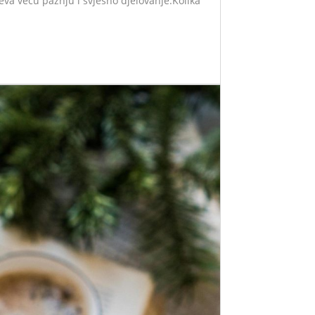
ijeva veću pažnju i svjesno djelovanje.Kolika