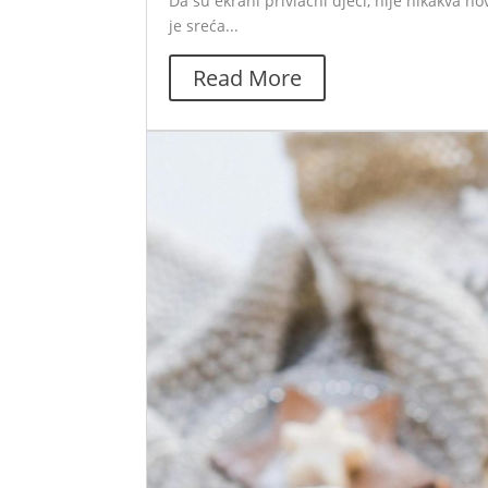
Da su ekrani privlačni djeci, nije nikakva no
je sreća...
Read More