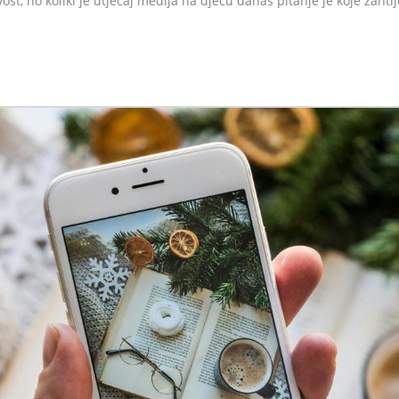
vost, no koliki je utjecaj medija na djecu danas pitanje je koje zaht