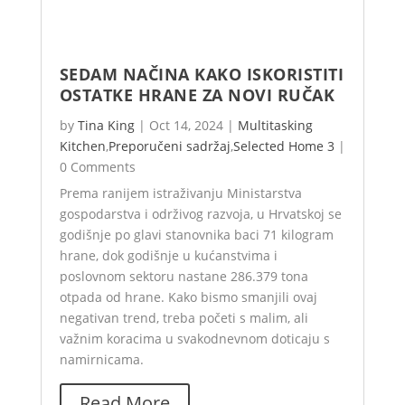
SEDAM NAČINA KAKO ISKORISTITI
OSTATKE HRANE ZA NOVI RUČAK
by
Tina King
|
Oct 14, 2024
|
Multitasking
Kitchen
,
Preporučeni sadržaj
,
Selected Home 3
|
0 Comments
Prema ranijem istraživanju Ministarstva
gospodarstva i održivog razvoja, u Hrvatskoj se
godišnje po glavi stanovnika baci 71 kilogram
hrane, dok godišnje u kućanstvima i
poslovnom sektoru nastane 286.379 tona
otpada od hrane. Kako bismo smanjili ovaj
negativan trend, treba početi s malim, ali
važnim koracima u svakodnevnom doticaju s
namirnicama.
Read More