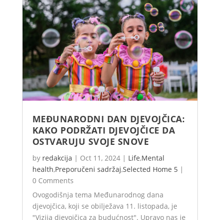
MEĐUNARODNI DAN DJEVOJČICA:
KAKO PODRŽATI DJEVOJČICE DA
OSTVARUJU SVOJE SNOVE
by
redakcija
|
Oct 11, 2024
|
Life
,
Mental
health
,
Preporučeni sadržaj
,
Selected Home 5
|
0 Comments
Ovogodišnja tema Međunarodnog dana
djevojčica, koji se obilježava 11. listopada, je
"Vizija djevojčica za budućnost". Upravo nas je