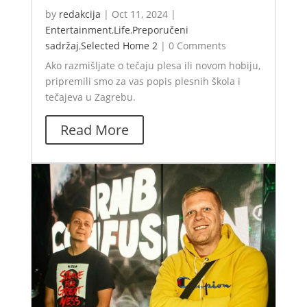
by
redakcija
|
Oct 11, 2024
|
Entertainment
,
Life
,
Preporučeni
sadržaj
,
Selected Home 2
|
0 Comments
Ako razmišljate o tečaju plesa ili novom hobiju,
pripremili smo za vas popis plesnih škola i
tečajeva u Zagrebu.
Read More