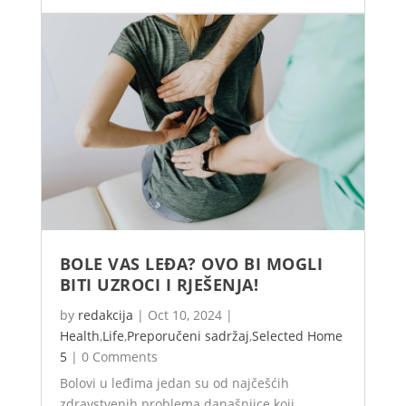
BOLE VAS LEĐA? OVO BI MOGLI
BITI UZROCI I RJEŠENJA!
by
redakcija
|
Oct 10, 2024
|
Health
,
Life
,
Preporučeni sadržaj
,
Selected Home
5
|
0 Comments
Bolovi u leđima jedan su od najčešćih
zdravstvenih problema današnjice koji