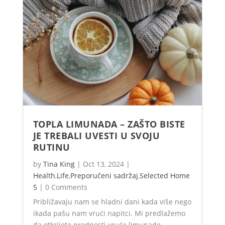
TOPLA LIMUNADA – ZAŠTO BISTE
JE TREBALI UVESTI U SVOJU
RUTINU
by
Tina King
|
Oct 13, 2024
|
Health
,
Life
,
Preporučeni sadržaj
,
Selected Home
5
|
0 Comments
Približavaju nam se hladni dani kada više nego
ikada pašu nam vrući napitci. Mi predlažemo
da otkrijete prednosti vruće limunade.