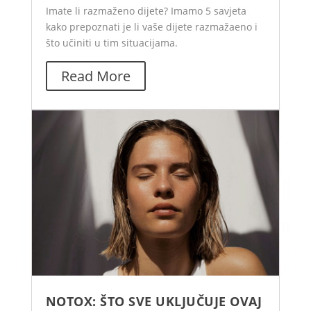
Imate li razmaženo dijete? Imamo 5 savjeta
kako prepoznati je li vaše dijete razmažaeno i
što učiniti u tim situacijama.
Read More
NOTOX: ŠTO SVE UKLJUČUJE OVAJ