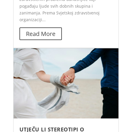
pogađaju ljude svih dobnih skupina i
zanimanja. Prema Svjetskoj zdravstvenoj
organizaciji...
Read More
UTJEČU LI STEREOTIPI O