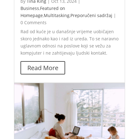
by
Tina King
|
Oct 13, 2024
|
Business
,
Featured on
Homepage
,
Multitasking
,
Preporučeni sadržaj
|
0 Comments
Rad od kuće je u današnje vrijeme uobičajen
skoro jednako kao i rad iz ureda. To se naravno
uglavnom odnosi na poslove koji se vežu za
kompjuter i ne zahtijevaju ljudski kontakt.
Read More