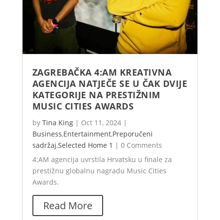
ZAGREBAČKA 4:AM KREATIVNA
AGENCIJA NATJEČE SE U ČAK DVIJE
KATEGORIJE NA PRESTIŽNIM
MUSIC CITIES AWARDS
by
Tina King
|
Oct 11, 2024
|
Business
,
Entertainment
,
Preporučeni
sadržaj
,
Selected Home 1
|
0 Comments
4:AM agencija uvrstila Hrvatsku u finale za
prestižnu globalnu nagradu Music Cities
Awards.
Read More