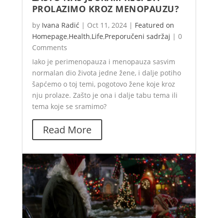
PROLAZIMO KROZ MENOPAUZU?
by
Ivana Radić
|
Oct 11, 2024
|
Featured on
Homepage
,
Health
,
Life
,
Preporučeni sadržaj
|
0
Comments
Iako je perimenopauza i menopauza sasvim
normalan dio života jedne žene, i dalje potiho
šapćemo o toj temi, pogotovo žene koje kroz
nju prolaze. Zašto je ona i dalje tabu tema ili
tema koje se sramimo?
Read More