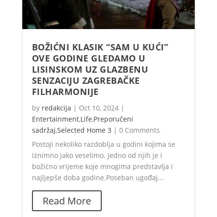
BOŽIĆNI KLASIK “SAM U KUĆI”
OVE GODINE GLEDAMO U
LISINSKOM UZ GLAZBENU
SENZACIJU ZAGREBAČKE
FILHARMONIJE
by
redakcija
|
Oct 10, 2024
|
Entertainment
,
Life
,
Preporučeni
sadržaj
,
Selected Home 3
|
0 Comments
Postoji nekoliko razdoblja u godini kojima se
iznimno jako veselimo. Jedno od njih je i
božićno vrijeme koje mnogima predstavlja i
najljepše doba godine.Poseban ugođaj...
Read More