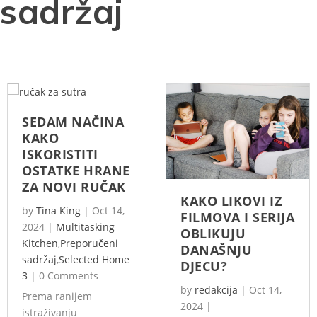
sadržaj
SEDAM NAČINA
KAKO
ISKORISTITI
OSTATKE HRANE
ZA NOVI RUČAK
KAKO LIKOVI IZ
by
Tina King
|
Oct 14,
FILMOVA I SERIJA
2024
|
Multitasking
OBLIKUJU
Kitchen
,
Preporučeni
DANAŠNJU
sadržaj
,
Selected Home
DJECU?
3
|
0 Comments
by
redakcija
|
Oct 14,
Prema ranijem
2024
|
istraživanju