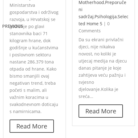
Motherhood
,
Preporuče
Ministarstva
ni
gospodarstva i održivog
sadržaj
,
Psihologija
,
Selec
razvoja, u Hrvatskoj se
ted Home 5
|
0
PREVIOUS
godišnje po glavi
Comments
stanovnika baci 71
Da su ekrani privlačni
kilogram hrane, dok
djeci, nije nikakva
godišnje u kućanstvima
novost, no koliki je
i poslovnom sektoru
utjecaj medija na djecu
nastane 286.379 tona
danas pitanje je koje
otpada od hrane. Kako
zahtijeva veću pažnju i
bismo smanjili ovaj
svjesno
negativan trend, treba
djelovanje.Kolika je
početi s malim, ali
sreća...
važnim koracima u
svakodnevnom doticaju
Read More
s namirnicama.
Read More