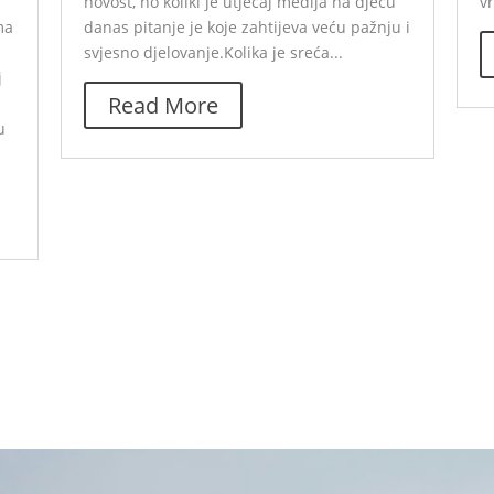
novost, no koliki je utjecaj medija na djecu
v
ma
danas pitanje je koje zahtijeva veću pažnju i
a
svjesno djelovanje.Kolika je sreća...
j
Read More
u