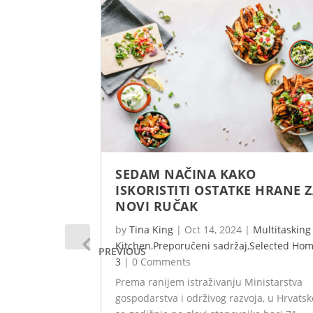
SEDAM NAČINA KAKO
ISKORISTITI OSTATKE HRANE 
NOVI RUČAK
by
Tina King
|
Oct 14, 2024
|
Multitasking
Kitchen
,
Preporučeni sadržaj
,
Selected Ho
PREVIOUS
3
|
0 Comments
Prema ranijem istraživanju Ministarstva
gospodarstva i održivog razvoja, u Hrvatsk