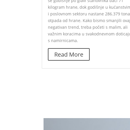
se godišnje po glavi stanovnika baci 71
kilogram hrane, dok godišnje u kućanstvi
i poslovnom sektoru nastane 286.379 ton
otpada od hrane. Kako bismo smanjili ova
negativan trend, treba početi s malim, ali
važnim koracima u svakodnevnom doticaj
s namirnicama.
Read More