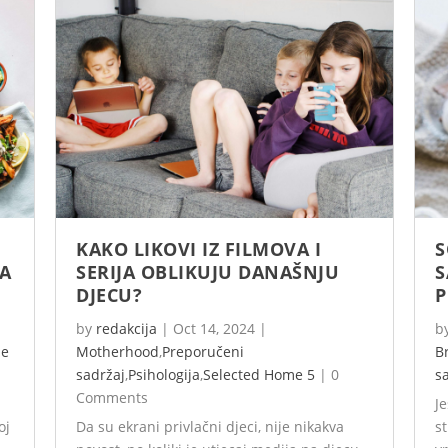
KAKO LIKOVI IZ FILMOVA I
S
ZA
SERIJA OBLIKUJU DANAŠNJU
S
DJECU?
P
by
redakcija
|
Oct 14, 2024
|
b
me
Motherhood
,
Preporučeni
B
sadržaj
,
Psihologija
,
Selected Home 5
|
0
s
Comments
Je
oj
Da su ekrani privlačni djeci, nije nikakva
s