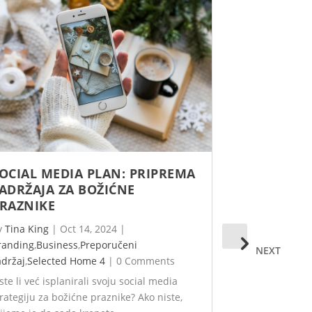
OCIAL MEDIA PLAN: PRIPREMA
KAKO SU 
ADRŽAJA ZA BOŽIĆNE
MENOPAUZA
RAZNIKE
by
redakcija
|
y
Tina King
|
Oct 14, 2024
|
Homepage
,
Hea
randing
,
Business
,
Preporučeni
0 Comments
NEXT
adržaj
,
Selected Home 4
|
0 Comments
Žene su uvijek
ste li već isplanirali svoju social media
moraju biti sa
trategiju za božićne praznike? Ako niste,
zaboravljajući 