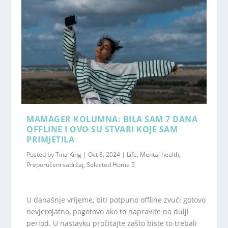
MAMAGER KOLUMNA: BILA SAM 7 DANA
OFFLINE I OVO SU STVARI KOJE SAM
PRIMJETILA
Posted by
Tina King
|
Oct 8, 2024
|
Life
,
Mental health
,
Preporučeni sadržaj
,
Selected Home 5
U današnje vrijeme, biti potpuno offline zvuči gotovo
nevjerojatno, pogotovo ako to napravite na dulji
period. U nastavku pročitajte zašto biste to trebali