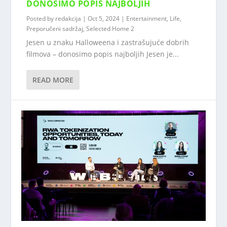
DONOSIMO POPIS NAJBOLJIH
Posted by
redakcija
|
Oct 5, 2024
|
Entertainment
,
Life
,
Preporučeni sadržaj
,
Selected Home 2
Jesen u znaku Halloweena i zastrašujuće dobrih
filmova – donosimo popis najboljih Jesen je...
READ MORE