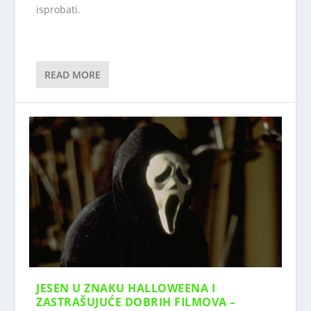
isprobati.
READ MORE
JESEN U ZNAKU HALLOWEENA I
ZASTRAŠUJUĆE DOBRIH FILMOVA –