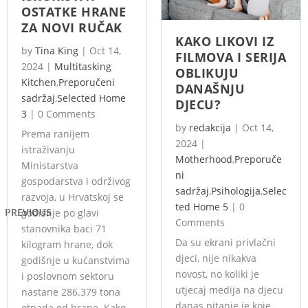
OSTATKE HRANE
ZA NOVI RUČAK
KAKO LIKOVI IZ
by
Tina King
|
Oct 14,
FILMOVA I SERIJA
2024
|
Multitasking
OBLIKUJU
Kitchen
,
Preporučeni
DANAŠNJU
sadržaj
,
Selected Home
DJECU?
3
|
0 Comments
by
redakcija
|
Oct 14,
Prema ranijem
2024
|
istraživanju
Motherhood
,
Preporuče
Ministarstva
ni
gospodarstva i održivog
sadržaj
,
Psihologija
,
Selec
razvoja, u Hrvatskoj se
ted Home 5
|
0
PREVIOUS
godišnje po glavi
Comments
stanovnika baci 71
Da su ekrani privlačni
kilogram hrane, dok
djeci, nije nikakva
godišnje u kućanstvima
novost, no koliki je
i poslovnom sektoru
utjecaj medija na djecu
nastane 286.379 tona
danas pitanje je koje
otpada od hrane. Kako