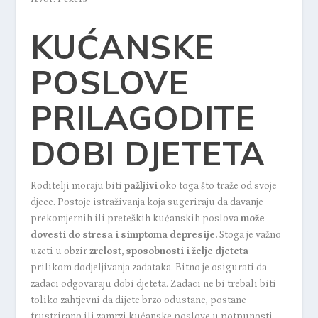
KUĆANSKE
POSLOVE
PRILAGODITE
DOBI DJETETA
Roditelji moraju biti
pažljivi
oko toga što traže od svoje
djece. Postoje istraživanja koja sugeriraju da davanje
prekomjernih ili preteških kućanskih poslova
može
dovesti do stresa i simptoma depresije.
Stoga je važno
uzeti u obzir
zrelost, sposobnosti i želje djeteta
prilikom dodjeljivanja zadataka. Bitno je osigurati da
zadaci odgovaraju dobi djeteta. Zadaci ne bi trebali biti
toliko zahtjevni da dijete brzo odustane, postane
frustrirano ili zamrzi kućanske poslove u potpunosti.