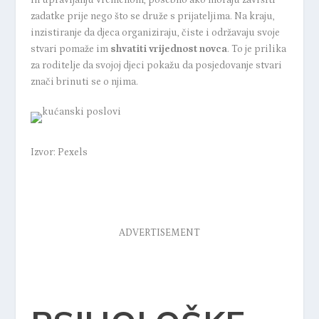
ih upravljanju vremenom, posebno ako moraju završiti
zadatke prije nego što se druže s prijateljima. Na kraju,
inzistiranje da djeca organiziraju, čiste i održavaju svoje
stvari pomaže im
shvatiti vrijednost novca
. To je prilika
za roditelje da svojoj djeci pokažu da posjedovanje stvari
znači brinuti se o njima.
Izvor: Pexels
ADVERTISEMENT