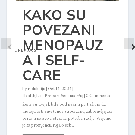
KAKO SU
POVEZANI
MENOPAUZ
PREVIOUS
A I SELF-
CARE
by
redakcija
|
Oct 14, 2024
|
Health
,
Life
,
Preporučeni sadržaj
|
0 Comments
Žene su uvijek bile pod nekim pritiskom da
moraju biti savršene i superžene, zaboravljajući
pritom na svoje stvarne potrebe i želje. Vrijeme
je za promjene!Briga o sebi...
b