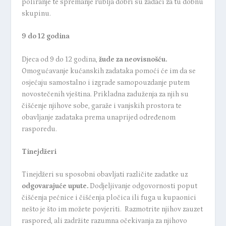
poliranje te spremanje rublja dobri su zadaci za tu dobnu
skupinu.
9 do 12 godina
Djeca od 9 do 12 godina,
žude za neovisnošću.
Omogućavanje kućanskih zadataka pomoći će im da se
osjećaju samostalno i izgrade samopouzdanje putem
novostečenih vještina. Prikladna zaduženja za njih su
čišćenje njihove sobe, garaže i vanjskih prostora te
obavljanje zadataka prema unaprijed određenom
rasporedu.
Tinejdžeri
Tinejdžeri su sposobni obavljati različite zadatke uz
odgovarajuće upute.
Dodjeljivanje odgovornosti poput
čišćenja pećnice i čišćenja pločica ili fuga u kupaonici
nešto je što im možete povjeriti. Razmotrite njihov zauzet
raspored, ali zadržite razumna očekivanja za njihovo