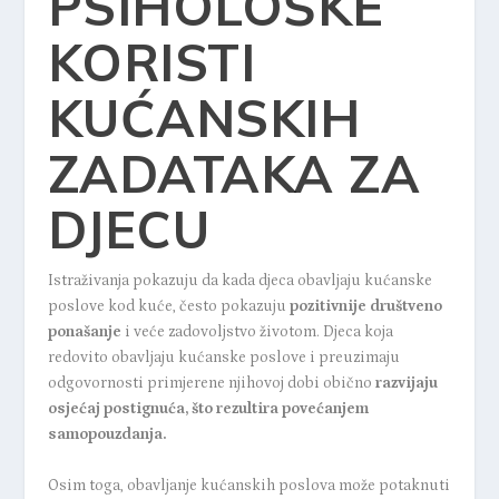
PSIHOLOŠKE
KORISTI
KUĆANSKIH
ZADATAKA ZA
DJECU
Istraživanja pokazuju da kada djeca obavljaju kućanske
poslove kod kuće, često pokazuju
pozitivnije društveno
ponašanje
i veće zadovoljstvo životom. Djeca koja
redovito obavljaju kućanske poslove i preuzimaju
odgovornosti primjerene njihovoj dobi obično
razvijaju
osjećaj postignuća, što rezultira povećanjem
samopouzdanja.
Osim toga, obavljanje kućanskih poslova može potaknuti