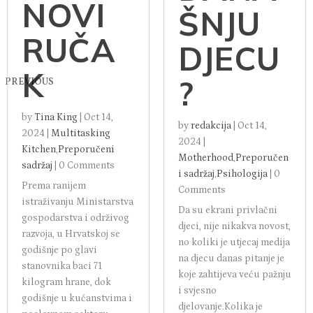
NOVI
ŠNJU
RUČA
DJECU
K
?
PREVIOUS
by
Tina King
|
Oct 14,
by
redakcija
|
Oct 14,
2024
|
Multitasking
2024
|
Kitchen
,
Preporučeni
Motherhood
,
Preporučen
sadržaj
|
0 Comments
i sadržaj
,
Psihologija
|
0
Prema ranijem
Comments
istraživanju Ministarstva
Da su ekrani privlačni
gospodarstva i održivog
djeci, nije nikakva novost,
razvoja, u Hrvatskoj se
no koliki je utjecaj medija
godišnje po glavi
na djecu danas pitanje je
stanovnika baci 71
koje zahtijeva veću pažnju
kilogram hrane, dok
i svjesno
godišnje u kućanstvima i
djelovanje.Kolika je