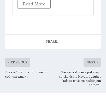
Read More
H
P
i
d
SHARE:
PREVIOUS
NEXT
Brza večera: Pečeni losos u
Nova istraživanja pokazuju
sočnom umaku
koliko često Hrvati putuju i
koliko troše na godišnjem
odmoru