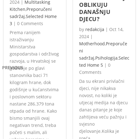
2024
|
Multitasking
OBLIKUJU
Kitchen
,
Preporučeni
DANAŠNJU
sadržaj
,
Selected Home
DJECU?
3
|
0 Comments
by
redakcija
|
Oct 14,
Prema ranijem
2024
|
istraživanju
Motherhood
,
Preporuče
Ministarstva
ni
gospodarstva i održivog
sadržaj
,
Psihologija
,
Selec
razvoja, u Hrvatskoj se
ted Home 5
|
0
PREVIOUS
godišnje po glavi
Comments
stanovnika baci 71
Da su ekrani privlačni
kilogram hrane, dok
djeci, nije nikakva
godišnje u kućanstvima
novost, no koliki je
i poslovnom sektoru
utjecaj medija na djecu
nastane 286.379 tona
danas pitanje je koje
otpada od hrane. Kako
zahtijeva veću pažnju i
bismo smanjili ovaj
svjesno
negativan trend, treba
djelovanje.Kolika je
početi s malim, ali
sreća...