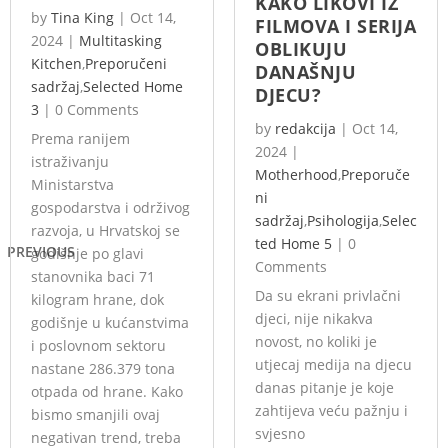
KAKO LIKOVI IZ
by
Tina King
|
Oct 14,
FILMOVA I SERIJA
2024
|
Multitasking
OBLIKUJU
Kitchen
,
Preporučeni
DANAŠNJU
sadržaj
,
Selected Home
DJECU?
3
|
0 Comments
by
redakcija
|
Oct 14,
Prema ranijem
2024
|
istraživanju
Motherhood
,
Preporuče
Ministarstva
ni
gospodarstva i održivog
sadržaj
,
Psihologija
,
Selec
razvoja, u Hrvatskoj se
ted Home 5
|
0
PREVIOUS
godišnje po glavi
Comments
stanovnika baci 71
Da su ekrani privlačni
kilogram hrane, dok
djeci, nije nikakva
godišnje u kućanstvima
novost, no koliki je
i poslovnom sektoru
utjecaj medija na djecu
nastane 286.379 tona
danas pitanje je koje
otpada od hrane. Kako
zahtijeva veću pažnju i
bismo smanjili ovaj
svjesno
negativan trend, treba