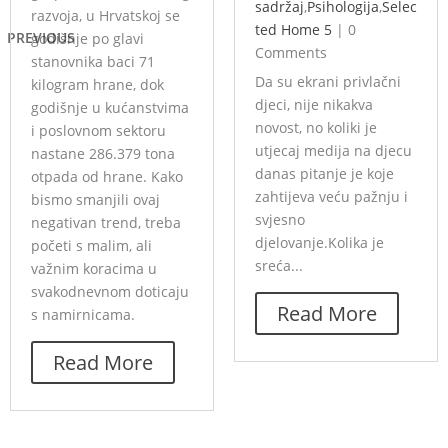
sadržaj
,
Psihologija
,
Selec
razvoja, u Hrvatskoj se
ted Home 5
|
0
PREVIOUS
godišnje po glavi
Comments
stanovnika baci 71
Da su ekrani privlačni
kilogram hrane, dok
djeci, nije nikakva
godišnje u kućanstvima
novost, no koliki je
i poslovnom sektoru
utjecaj medija na djecu
nastane 286.379 tona
danas pitanje je koje
otpada od hrane. Kako
zahtijeva veću pažnju i
bismo smanjili ovaj
svjesno
negativan trend, treba
djelovanje.Kolika je
početi s malim, ali
sreća...
važnim koracima u
svakodnevnom doticaju
Read More
s namirnicama.
Read More