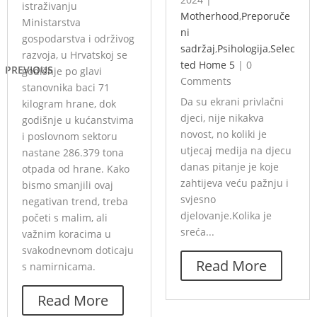
istraživanju
Motherhood
,
Preporuče
Ministarstva
ni
gospodarstva i održivog
sadržaj
,
Psihologija
,
Selec
razvoja, u Hrvatskoj se
ted Home 5
|
0
PREVIOUS
godišnje po glavi
Comments
stanovnika baci 71
Da su ekrani privlačni
kilogram hrane, dok
djeci, nije nikakva
godišnje u kućanstvima
novost, no koliki je
i poslovnom sektoru
utjecaj medija na djecu
nastane 286.379 tona
danas pitanje je koje
otpada od hrane. Kako
zahtijeva veću pažnju i
bismo smanjili ovaj
svjesno
negativan trend, treba
djelovanje.Kolika je
početi s malim, ali
sreća...
važnim koracima u
svakodnevnom doticaju
Read More
s namirnicama.
Read More