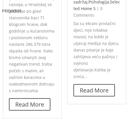
sadržaj
,
Psihologija
,
Selec
razvoja, u Hrvatskoj se
ted Home 5
|
0
PREVIOUS
godišnje po glavi
Comments
stanovnika baci 71
Da su ekrani privlačni
kilogram hrane, dok
djeci, nije nikakva
godišnje u kućanstvima
novost, no koliki je
i poslovnom sektoru
utjecaj medija na djecu
nastane 286.379 tona
danas pitanje je koje
otpada od hrane. Kako
zahtijeva veću pažnju i
bismo smanjili ovaj
svjesno
negativan trend, treba
djelovanje.Kolika je
početi s malim, ali
sreća...
važnim koracima u
svakodnevnom doticaju
Read More
s namirnicama.
Read More