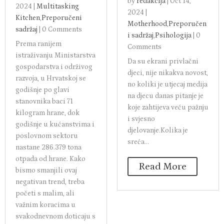
by
redakcija
|
Oct 14,
2024
|
Multitasking
2024
|
Kitchen
,
Preporučeni
Motherhood
,
Preporučen
sadržaj
|
0 Comments
i sadržaj
,
Psihologija
|
0
Prema ranijem
Comments
istraživanju Ministarstva
Da su ekrani privlačni
gospodarstva i održivog
djeci, nije nikakva novost,
razvoja, u Hrvatskoj se
no koliki je utjecaj medija
godišnje po glavi
na djecu danas pitanje je
stanovnika baci 71
koje zahtijeva veću pažnju
kilogram hrane, dok
i svjesno
godišnje u kućanstvima i
djelovanje.Kolika je
poslovnom sektoru
sreća...
nastane 286.379 tona
otpada od hrane. Kako
Read More
bismo smanjili ovaj
negativan trend, treba
početi s malim, ali
važnim koracima u
svakodnevnom doticaju s