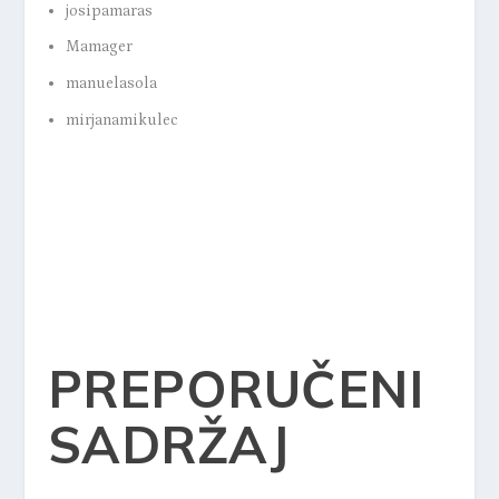
josipamaras
Mamager
manuelasola
mirjanamikulec
PREPORUČENI
SADRŽAJ