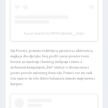
A post shared by ANITA (@anita__dujic)
Ida Prester, poznata voditeljica, pjevačica i aktivistica,
majka je dva dječaka. Svoj profil i javni prostor često
koristi za iznošenje vlastitog mišljenja i stava, a
nedavnom kampanjom „Štit“ stala je u obranu žena i
protiv previše raširenog femicida. Prateći sve što radi
čini nam se da vrlo dobro balansira između majčinstva i
karijere.