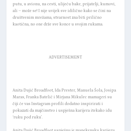
putu, u avionu, na cesti, ulijeću bake, prijatelji, kumovi,
ali – može se! I nije uvijek sve idilično kako se čini na
društvenim mrežama, stvarnost zna biti prilično
kaotična, no one drže sve konce u svojim rukama.
ADVERTISEMENT
Anita Dujić Broadfoot, Ida Prester, Manuela Šola, Josipa
Maras, Franka Batelić i Mirjana Mikulec mamageri su
čiji će vas Instagram profili dodatno inspirirati i
pokazati da majčinstvo i uspješna karijera itekako idu
‘ruku pod ruku’.
Anita Dujić Broadfoot uspješnu je manekensku karijeru