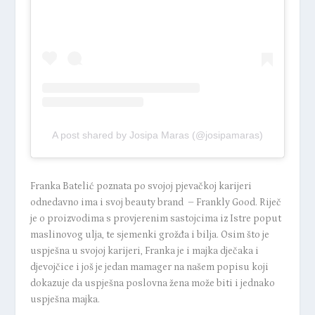
A post shared by Josipa Maras (@josipamaras)
Franka Batelić poznata po svojoj pjevačkoj karijeri
odnedavno ima i svoj beauty brand – Frankly Good. Riječ
je o proizvodima s provjerenim sastojcima iz Istre poput
maslinovog ulja, te sjemenki grožđa i bilja. Osim što je
uspješna u svojoj karijeri, Franka je i majka dječaka i
djevojčice i još je jedan mamager na našem popisu koji
dokazuje da uspješna poslovna žena može biti i jednako
uspješna majka.