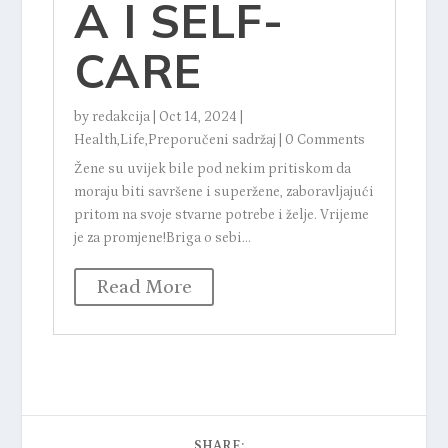
A I SELF-
CARE
by
redakcija
|
Oct 14, 2024
|
Health
,
Life
,
Preporučeni sadržaj
|
0 Comments
Žene su uvijek bile pod nekim pritiskom da
moraju biti savršene i superžene, zaboravljajući
pritom na svoje stvarne potrebe i želje. Vrijeme
je za promjene!Briga o sebi...
b
Read More
H
P
i
d
SHARE: