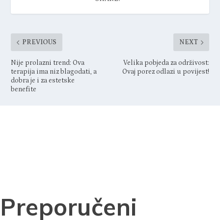
PREVIOUS
NEXT
Nije prolazni trend: Ova
Velika pobjeda za održivost:
terapija ima niz blagodati, a
Ovaj porez odlazi u povijest!
dobra je i za estetske
benefite
Preporučeni