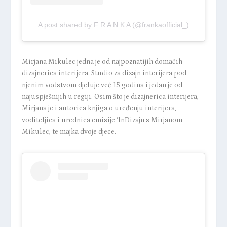
A post shared by F R A N K A (@frankaofficial_)
Mirjana Mikulec jedna je od najpoznatijih domaćih
dizajnerica interijera. Studio za dizajn interijera pod
njenim vodstvom djeluje već 15 godina i jedan je od
najuspješnijih u regiji. Osim što je dizajnerica interijera,
Mirjana je i autorica knjiga o uređenju interijera,
voditeljica i urednica emisije ‘InDizajn s Mirjanom
Mikulec, te majka dvoje djece.