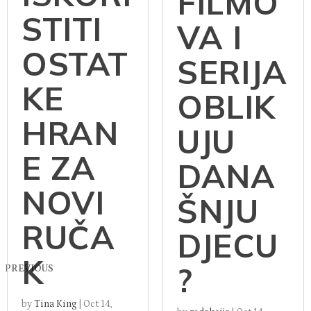
FILMO
STITI
VA I
OSTAT
SERIJA
KE
OBLIK
HRAN
UJU
E ZA
DANA
NOVI
ŠNJU
RUČA
DJECU
K
?
PREVIOUS
by
Tina King
|
Oct 14,