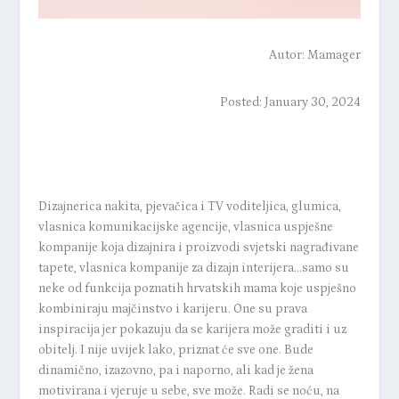
Autor:
Mamager
Posted: January 30, 2024
Dizajnerica nakita, pjevačica i TV voditeljica, glumica,
vlasnica komunikacijske agencije, vlasnica uspješne
kompanije koja dizajnira i proizvodi svjetski nagrađivane
tapete, vlasnica kompanije za dizajn interijera…samo su
neke od funkcija poznatih hrvatskih mama koje uspješno
kombiniraju majčinstvo i karijeru. One su prava
inspiracija jer pokazuju da se karijera može graditi i uz
obitelj. I nije uvijek lako, priznat će sve one. Bude
dinamično, izazovno, pa i naporno, ali kad je žena
motivirana i vjeruje u sebe, sve može. Radi se noću, na