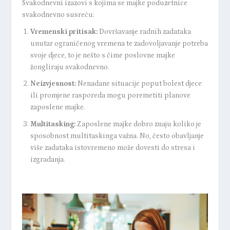
Svakodnevni izazovi s kojima se majke poduzetnice
svakodnevno susreću:
Vremenski pritisak
:
Dovršavanje radnih zadataka
unutar ograničenog vremena te zadovoljavanje potreba
svoje djece, to je nešto s čime poslovne majke
žongliraju svakodnevno.
Neizvjesnost
:
Nenadane situacije poput bolest djece
ili promjene rasporeda mogu poremetiti planove
zaposlene majke.
Multitasking
:
Zaposlene majke dobro znaju koliko je
sposobnost multitaskinga važna. No, često obavljanje
više zadataka istovremeno može dovesti do stresa i
izgradanja.