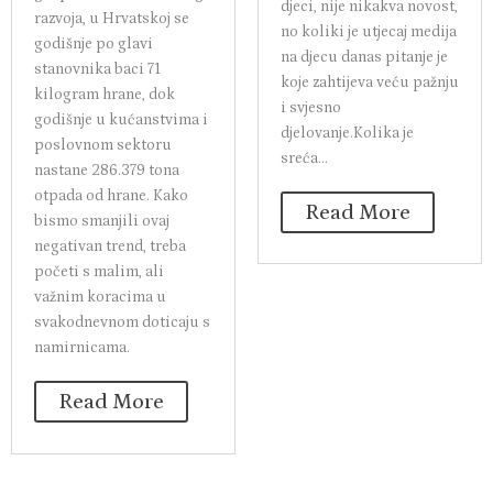
djeci, nije nikakva novost,
razvoja, u Hrvatskoj se
no koliki je utjecaj medija
godišnje po glavi
na djecu danas pitanje je
stanovnika baci 71
koje zahtijeva veću pažnju
kilogram hrane, dok
i svjesno
godišnje u kućanstvima i
djelovanje.Kolika je
poslovnom sektoru
sreća...
nastane 286.379 tona
otpada od hrane. Kako
Read More
bismo smanjili ovaj
negativan trend, treba
početi s malim, ali
važnim koracima u
svakodnevnom doticaju s
namirnicama.
Read More