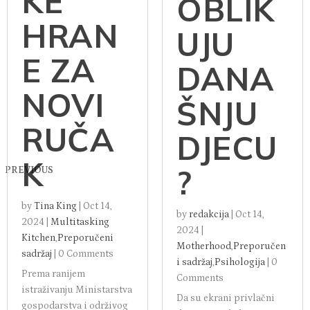
KE
OBLIK
HRAN
UJU
E ZA
DANA
NOVI
ŠNJU
RUČA
DJECU
K
?
PREVIOUS
by
Tina King
|
Oct 14,
by
redakcija
|
Oct 14,
2024
|
Multitasking
2024
|
Kitchen
,
Preporučeni
Motherhood
,
Preporučen
sadržaj
|
0 Comments
i sadržaj
,
Psihologija
|
0
Prema ranijem
Comments
istraživanju Ministarstva
Da su ekrani privlačni
gospodarstva i održivog