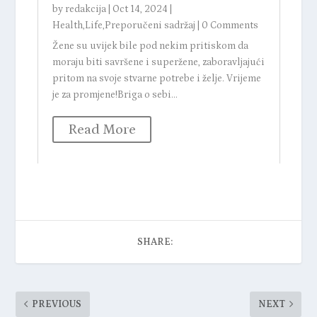
by
redakcija
|
Oct 14, 2024
|
Health
,
Life
,
Preporučeni sadržaj
|
0 Comments
Žene su uvijek bile pod nekim pritiskom da
moraju biti savršene i superžene, zaboravljajući
pritom na svoje stvarne potrebe i želje. Vrijeme
je za promjene!Briga o sebi...
b
Read More
H
P
i
d
SHARE:
PREVIOUS
NEXT