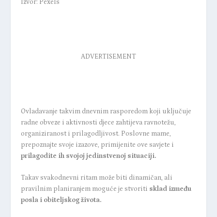
Izvor: Pexels
ADVERTISEMENT
Ovladavanje takvim dnevnim rasporedom koji uključuje
radne obveze i aktivnosti djece zahtijeva ravnotežu,
organiziranost i prilagodljivost. Poslovne mame,
prepoznajte svoje izazove, primijenite ove savjete i
prilagodite ih svojoj jedinstvenoj situaciji.
Takav svakodnevni ritam može biti dinamičan, ali
pravilnim planiranjem moguće je stvoriti
sklad između
posla i obiteljskog života.