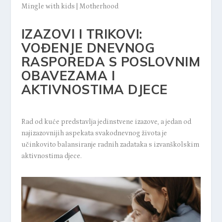
Mingle with kids
|
Motherhood
IZAZOVI I TRIKOVI:
VOĐENJE DNEVNOG
RASPOREDA S POSLOVNIM
OBAVEZAMA I
AKTIVNOSTIMA DJECE
Rad od kuće predstavlja jedinstvene izazove, a jedan od
najizazovnijih aspekata svakodnevnog života je
učinkovito balansiranje radnih zadataka s izvanškolskim
aktivnostima djece.